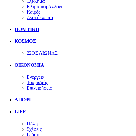
Έγκλημα
Κλιματική Αλλαγή
Καιρός
Ανακύκλωση
ΠΟΛΙΤΙΚΗ
ΚΟΣΜΟΣ
22ΟΣ ΑΙΩΝΑΣ
ΟΙΚΟΝΟΜΙΑ
Ενέργεια
Τουρισμός
Επιχειρήσεις
ΑΠΟΨΗ
LIFE
Πόλη
Σχέσεις
Γεύση