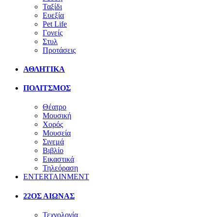
Ταξίδι
Ευεξία
Pet Life
Γονείς
Στυλ
Προτάσεις
ΑΘΛΗΤΙΚΑ
ΠΟΛΙΤΣΜΟΣ
Θέατρο
Μουσική
Χορός
Μουσεία
Σινεμά
Βιβλίο
Εικαστικά
Τηλεόραση
ENTERTAINMENT
22ΟΣ ΑΙΩΝΑΣ
Τεχνολογία