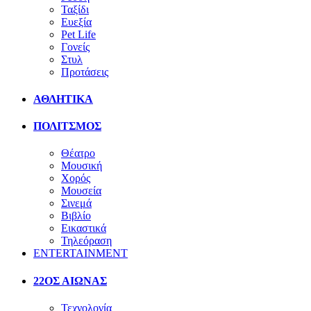
Ταξίδι
Ευεξία
Pet Life
Γονείς
Στυλ
Προτάσεις
ΑΘΛΗΤΙΚΑ
ΠΟΛΙΤΣΜΟΣ
Θέατρο
Μουσική
Χορός
Μουσεία
Σινεμά
Βιβλίο
Εικαστικά
Τηλεόραση
ENTERTAINMENT
22ΟΣ ΑΙΩΝΑΣ
Τεχνολογία