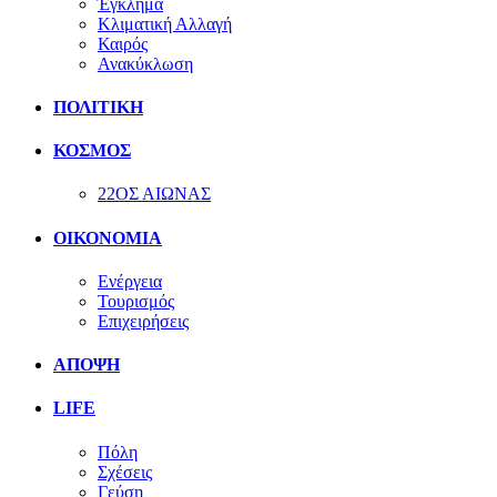
Έγκλημα
Κλιματική Αλλαγή
Καιρός
Ανακύκλωση
ΠΟΛΙΤΙΚΗ
ΚΟΣΜΟΣ
22ΟΣ ΑΙΩΝΑΣ
ΟΙΚΟΝΟΜΙΑ
Ενέργεια
Τουρισμός
Επιχειρήσεις
ΑΠΟΨΗ
LIFE
Πόλη
Σχέσεις
Γεύση