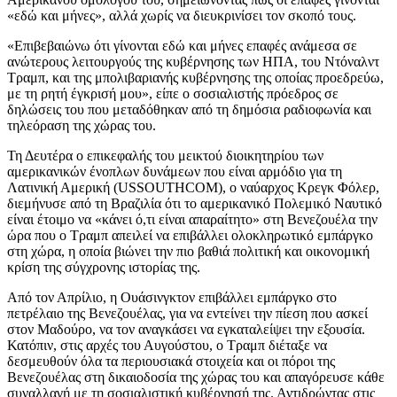
«εδώ και μήνες», αλλά χωρίς να διευκρινίσει τον σκοπό τους.
«Επιβεβαιώνω ότι γίνονται εδώ και μήνες επαφές ανάμεσα σε
ανώτερους λειτουργούς της κυβέρνησης των ΗΠΑ, του Ντόναλντ
Τραμπ, και της μπολιβαριανής κυβέρνησης της οποίας προεδρεύω,
με τη ρητή έγκρισή μου», είπε ο σοσιαλιστής πρόεδρος σε
δηλώσεις του που μεταδόθηκαν από τη δημόσια ραδιοφωνία και
τηλεόραση της χώρας του.
Τη Δευτέρα ο επικεφαλής του μεικτού διοικητηρίου των
αμερικανικών ένοπλων δυνάμεων που είναι αρμόδιο για τη
Λατινική Αμερική (USSOUTHCOM), ο ναύαρχος Κρεγκ Φόλερ,
διεμήνυσε από τη Βραζιλία ότι το αμερικανικό Πολεμικό Ναυτικό
είναι έτοιμο να «κάνει ό,τι είναι απαραίτητο» στη Βενεζουέλα την
ώρα που ο Τραμπ απειλεί να επιβάλλει ολοκληρωτικό εμπάργκο
στη χώρα, η οποία βιώνει την πιο βαθιά πολιτική και οικονομική
κρίση της σύγχρονης ιστορίας της.
Από τον Απρίλιο, η Ουάσινγκτον επιβάλλει εμπάργκο στο
πετρέλαιο της Βενεζουέλας, για να εντείνει την πίεση που ασκεί
στον Μαδούρο, να τον αναγκάσει να εγκαταλείψει την εξουσία.
Κατόπιν, στις αρχές του Αυγούστου, ο Τραμπ διέταξε να
δεσμευθούν όλα τα περιουσιακά στοιχεία και οι πόροι της
Βενεζουέλας στη δικαιοδοσία της χώρας του και απαγόρευσε κάθε
συναλλαγή με τη σοσιαλιστική κυβέρνησή της. Αντιδρώντας στις