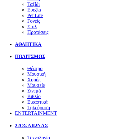
Ταξίδι
Ευεξία
Pet Life
Γονείς
Στυλ
Προτάσεις
ΑΘΛΗΤΙΚΑ
ΠΟΛΙΤΣΜΟΣ
Θέατρο
Μουσική
Χορός
Μουσεία
Σινεμά
Βιβλίο
Εικαστικά
Τηλεόραση
ENTERTAINMENT
22ΟΣ ΑΙΩΝΑΣ
Τεχνολογία