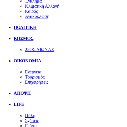
Έγκλημα
Κλιματική Αλλαγή
Καιρός
Ανακύκλωση
ΠΟΛΙΤΙΚΗ
ΚΟΣΜΟΣ
22ΟΣ ΑΙΩΝΑΣ
ΟΙΚΟΝΟΜΙΑ
Ενέργεια
Τουρισμός
Επιχειρήσεις
ΑΠΟΨΗ
LIFE
Πόλη
Σχέσεις
Γεύση