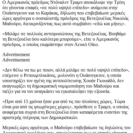
Ο Αμερικανός πρόεδρος Ντόναλντ Τραμπ αποκάλυψε την Τρίτη
ότι γίνονται επαφές «σε πολύ υψηλό επίπεδο» ανάμεσα στην
Ουάσινγκτον και το Καράκας, δήλωση που επιβεβαίωσε μερικές
ώρες αργότερα ο σοσιαλιστής πρόεδρος της Βενεζουέλας Νικολάς
Μαδούρο, διευκρινίζοντας πως αυτό συμβαίνει «εδώ και μήνες».
«Μιλάμε σε πολλούς αντιπροσώπους της Βενεζουέλας. Βοηθάμε
τη Βενεζουέλα όσο καλύτερα μπορούμε», είπε ο Αμερικανός
πρόεδρος, ο οποίος εκφράστηκε στον Λευκό Οίκο.
Advertisement
Advertisement
«Δεν θέλω να πω με ποιον, αλλά μιλάμε σε πολύ υψηλό επίπεδο»,
επέμεινε ο Ρεπουμπλικάνος, μολονότι η Ουάσινγκτον, η οποία
υποστηρίζει τον ηγέτη της αντιπολίτευσης Χουάν Γκουαϊδό, δεν
αναγνωρίζει τη δημοκρατική νομιμοποίηση του Μαδούρο και
πιέζει για να τον αναγκάσει να εγκαταλείψει την εξουσία.
«Πριν από 15 χρόνια ήταν μια από τις πιο πλούσιες χώρες. Τώρα
είναι μια από τις φτωχότερες χώρες», πρόσθεσε ο Τραμπ, ο οποίος
αναφέρεται συχνά στη Βενεζουέλα όταν καταφέρεται εναντίον της
αριστερής πτέρυγας των Δημοκρατικών.
Μερικές ώρες αργότερα, ο Μαδούρο επιβεβαίωσε τις δηλώσεις του
Aμερικανού ομολόγου του, σημειώνοντας πως οι επαφές γίνονται