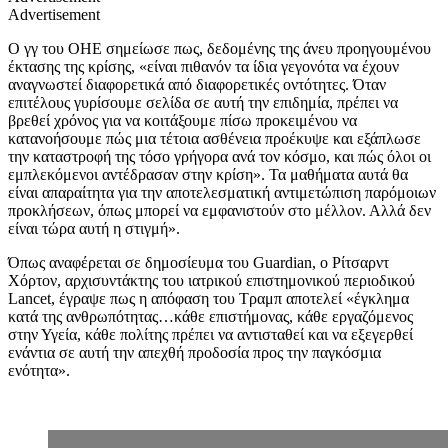
Advertisement
Ο γγ του ΟΗΕ σημείωσε πως, δεδομένης της άνευ προηγουμένου
έκτασης της κρίσης, «είναι πιθανόν τα ίδια γεγονότα να έχουν
αναγνωστεί διαφορετικά από διαφορετικές οντότητες. Όταν
επιτέλους γυρίσουμε σελίδα σε αυτή την επιδημία, πρέπει να
βρεθεί χρόνος για να κοιτάξουμε πίσω προκειμένου να
κατανοήσουμε πώς μια τέτοια ασθένεια προέκυψε και εξάπλωσε
την καταστροφή της τόσο γρήγορα ανά τον κόσμο, και πώς όλοι οι
εμπλεκόμενοι αντέδρασαν στην κρίση». Τα μαθήματα αυτά θα
είναι απαραίτητα για την αποτελεσματική αντιμετώπιση παρόμοιων
προκλήσεων, όπως μπορεί να εμφανιστούν στο μέλλον. Αλλά δεν
είναι τώρα αυτή η στιγμή».
Όπως αναφέρεται σε δημοσίευμα του
Guardian,
ο Ρίτσαρντ
Χόρτον, αρχισυντάκτης του ιατρικού επιστημονικού περιοδικού
Lancet,
έγραψε πως η απόφαση του Τραμπ αποτελεί «έγκλημα
κατά της ανθρωπότητας…κάθε επιστήμονας, κάθε εργαζόμενος
στην Υγεία, κάθε πολίτης πρέπει να αντισταθεί και να εξεγερθεί
ενάντια σε αυτή την απεχθή προδοσία προς την παγκόσμια
ενότητα».