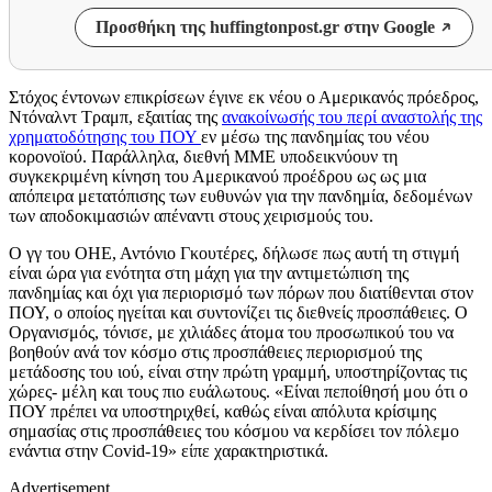
Προσθήκη της huffingtonpost.gr στην Google
Στόχος έντονων επικρίσεων έγινε εκ νέου ο Αμερικανός πρόεδρος,
Ντόναλντ Τραμπ, εξαιτίας της
ανακοίνωσής του περί αναστολής της
χρηματοδότησης του ΠΟΥ
εν μέσω της πανδημίας του νέου
κορονοϊού. Παράλληλα, διεθνή ΜΜΕ υποδεικνύουν τη
συγκεκριμένη κίνηση του Αμερικανού προέδρου ως ως μια
απόπειρα μετατόπισης των ευθυνών για την πανδημία, δεδομένων
των αποδοκιμασιών απέναντι στους χειρισμούς του.
Ο γγ του ΟΗΕ, Αντόνιο Γκουτέρες, δήλωσε πως αυτή τη στιγμή
είναι ώρα για ενότητα στη μάχη για την αντιμετώπιση της
πανδημίας και όχι για περιορισμό των πόρων που διατίθενται στον
ΠΟΥ, ο οποίος ηγείται και συντονίζει τις διεθνείς προσπάθειες. Ο
Οργανισμός, τόνισε, με χιλιάδες άτομα του προσωπικού του να
βοηθούν ανά τον κόσμο στις προσπάθειες περιορισμού της
μετάδοσης του ιού, είναι στην πρώτη γραμμή, υποστηρίζοντας τις
χώρες- μέλη και τους πιο ευάλωτους. «Είναι πεποίθησή μου ότι ο
ΠΟΥ πρέπει να υποστηριχθεί, καθώς είναι απόλυτα κρίσιμης
σημασίας στις προσπάθειες του κόσμου να κερδίσει τον πόλεμο
ενάντια στην
Covid-19
» είπε χαρακτηριστικά.
Advertisement