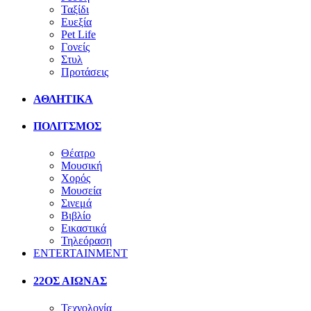
Ταξίδι
Ευεξία
Pet Life
Γονείς
Στυλ
Προτάσεις
ΑΘΛΗΤΙΚΑ
ΠΟΛΙΤΣΜΟΣ
Θέατρο
Μουσική
Χορός
Μουσεία
Σινεμά
Βιβλίο
Εικαστικά
Τηλεόραση
ENTERTAINMENT
22ΟΣ ΑΙΩΝΑΣ
Τεχνολογία