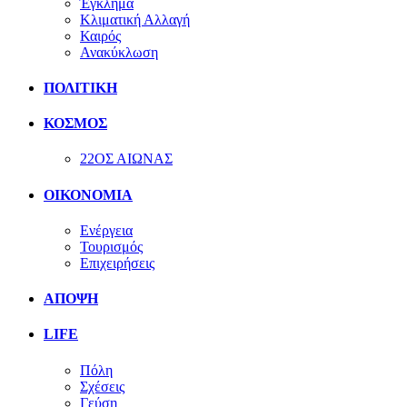
Έγκλημα
Κλιματική Αλλαγή
Καιρός
Ανακύκλωση
ΠΟΛΙΤΙΚΗ
ΚΟΣΜΟΣ
22ΟΣ ΑΙΩΝΑΣ
ΟΙΚΟΝΟΜΙΑ
Ενέργεια
Τουρισμός
Επιχειρήσεις
ΑΠΟΨΗ
LIFE
Πόλη
Σχέσεις
Γεύση