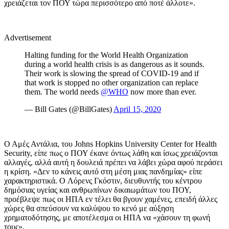
χρειάζεται τον ΠΟΥ τώρα περισσότερο από ποτέ άλλοτε».
Advertisement
Halting funding for the World Health Organization
during a world health crisis is as dangerous as it sounds.
Their work is slowing the spread of COVID-19 and if
that work is stopped no other organization can replace
them. The world needs
@WHO
now more than ever.
— Bill Gates (@BillGates)
April 15, 2020
Ο Αμές Αντάλια, του
Johns Hopkins University Center for Health
Security,
είπε πως ο ΠΟΥ έκανε όντως λάθη και ίσως χρειάζονται
αλλαγές, αλλά αυτή η δουλειά πρέπει να λάβει χώρα αφού περάσει
η κρίση. «Δεν το κάνεις αυτό στη μέση μιας πανδημίας» είπε
χαρακτηριστικά.
O
Λόρενς Γκόστιν, διευθυντής του κέντρου
δημόσιας υγείας και ανθρωπίνων δικαιωμάτων του ΠΟΥ,
προέβλεψε πως οι ΗΠΑ εν τέλει θα βγουν χαμένες, επειδή άλλες
χώρες θα σπεύσουν να καλύψου το κενό με αύξηση
χρηματοδότησης, με αποτέλεσμα οι ΗΠΑ να «χάσουν τη φωνή
τους».