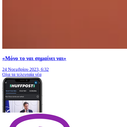
«Μόνο το ναι σημαίνει ναι»
24 Νοεμβρίου 2023, 6:32
Oλα τα τελευταία νέα