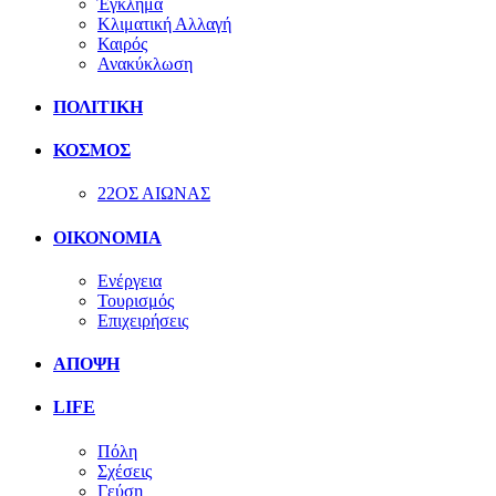
Έγκλημα
Κλιματική Αλλαγή
Καιρός
Ανακύκλωση
ΠΟΛΙΤΙΚΗ
ΚΟΣΜΟΣ
22ΟΣ ΑΙΩΝΑΣ
ΟΙΚΟΝΟΜΙΑ
Ενέργεια
Τουρισμός
Επιχειρήσεις
ΑΠΟΨΗ
LIFE
Πόλη
Σχέσεις
Γεύση