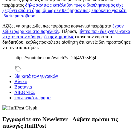
πειράματος
δήλωσαν πως κατάλαβαν πως ο διαπληκτισμός είχε
ξεφύγει από τα όρια, όμως δεν θεώρησαν πως επρόκειτο για κάτι
ιδιαίτερα σοβαρό.
Αξίζει να σημειωθεί πως παρόμοια κοινωνικά πειράματα
έχουν
λάβει χώρα και στο παρελθόν
. Πέρυσι,
βίντεο που έδειχνε γυναίκα
να χτυπά τον σύντροφό της δημοσίως
έκανε τον γύρο του
διαδικτύου, καθώς προκάλεσε αίσθηση ότι κανείς δεν προσπάθησε
να την σταματήσει.
https://youtube.com/watch?v=2hj4V0-sFg4
βία κατά των γυναικών
Βίντεο
Βρετανία
ΔΙΕΘΝΕΣ
κοινωνικό πείραμα
Εγγραφείτε στο Newsletter - Λάβετε πρώτοι τις
επιλογές HuffPost