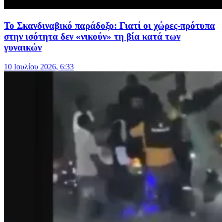
Το Σκανδιναβικό παράδοξο: Γιατί οι χώρες-πρότυπα
στην ισότητα δεν «νικούν» τη βία κατά των
γυναικών
10 Ιουλίου 2026, 6:33