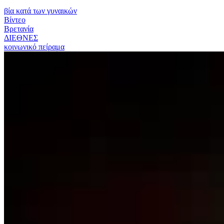
βία κατά των γυναικών
Βίντεο
Βρετανία
ΔΙΕΘΝΕΣ
κοινωνικό πείραμα