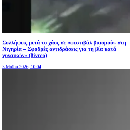
Συλλήψεις μετά το χάος σε «φεστιβάλ βιασμού» στη
Νιγηρία – Σφοδρές αντιδράσεις για τη βία κατά
γυναικών» (βίντεο)
3 Μαΐου 2026, 10:04