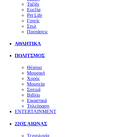
Ταξίδι
Ευεξία
Pet Life
Γονείς
Στυλ
Προτάσεις
ΑΘΛΗΤΙΚΑ
ΠΟΛΙΤΣΜΟΣ
Θέατρο
Μουσική
Χορός
Μουσεία
Σινεμά
Βιβλίο
Εικαστικά
Τηλεόραση
ENTERTAINMENT
22ΟΣ ΑΙΩΝΑΣ
Τεχνολογία