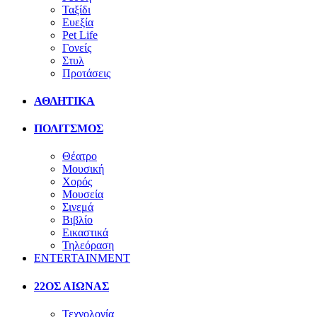
Ταξίδι
Ευεξία
Pet Life
Γονείς
Στυλ
Προτάσεις
ΑΘΛΗΤΙΚΑ
ΠΟΛΙΤΣΜΟΣ
Θέατρο
Μουσική
Χορός
Μουσεία
Σινεμά
Βιβλίο
Εικαστικά
Τηλεόραση
ENTERTAINMENT
22ΟΣ ΑΙΩΝΑΣ
Τεχνολογία