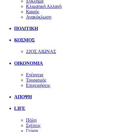
Έγκλημα
Κλιματική Αλλαγή
Καιρός
Ανακύκλωση
ΠΟΛΙΤΙΚΗ
ΚΟΣΜΟΣ
22ΟΣ ΑΙΩΝΑΣ
ΟΙΚΟΝΟΜΙΑ
Ενέργεια
Τουρισμός
Επιχειρήσεις
ΑΠΟΨΗ
LIFE
Πόλη
Σχέσεις
Γεύση