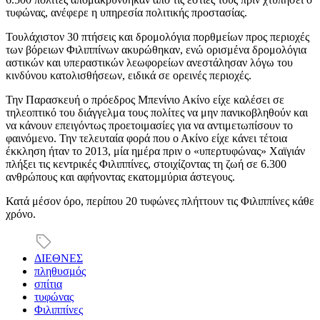
τυφώνας, ανέφερε η υπηρεσία πολιτικής προστασίας.
Τουλάχιστον 30 πτήσεις και δρομολόγια πορθμείων προς περιοχές
των βόρειων Φιλιππίνων ακυρώθηκαν, ενώ ορισμένα δρομολόγια
αστικών και υπεραστικών λεωφορείων ανεστάλησαν λόγω του
κινδύνου κατολισθήσεων, ειδικά σε ορεινές περιοχές.
Την Παρασκευή ο πρόεδρος Μπενίνιο Ακίνο είχε καλέσει σε
τηλεοπτικό του διάγγελμα τους πολίτες να μην πανικοβληθούν και
να κάνουν επειγόντως προετοιμασίες για να αντιμετωπίσουν το
φαινόμενο. Την τελευταία φορά που ο Ακίνο είχε κάνει τέτοια
έκκληση ήταν το 2013, μία ημέρα πριν ο «υπερτυφώνας» Χαϊγιάν
πλήξει τις κεντρικές Φιλιππίνες, στοιχίζοντας τη ζωή σε 6.300
ανθρώπους και αφήνοντας εκατομμύρια άστεγους.
Κατά μέσον όρο, περίπου 20 τυφώνες πλήττουν τις Φιλιππίνες κάθε
χρόνο.
ΔΙΕΘΝΕΣ
πληθυσμός
σπίτια
τυφώνας
Φιλιππίνες