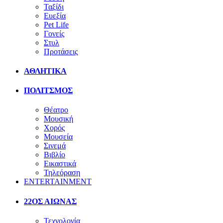
Ταξίδι
Ευεξία
Pet Life
Γονείς
Στυλ
Προτάσεις
ΑΘΛΗΤΙΚΑ
ΠΟΛΙΤΣΜΟΣ
Θέατρο
Μουσική
Χορός
Μουσεία
Σινεμά
Βιβλίο
Εικαστικά
Τηλεόραση
ENTERTAINMENT
22ΟΣ ΑΙΩΝΑΣ
Τεχνολογία