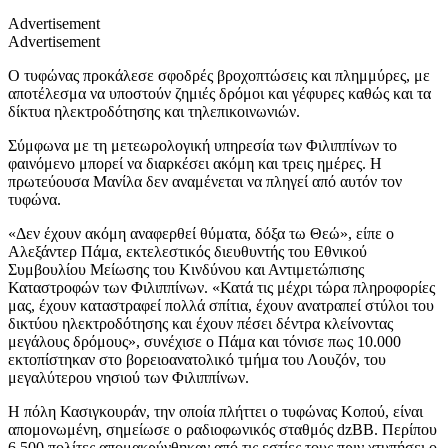
Advertisement
Advertisement
Ο τυφώνας προκάλεσε σφοδρές βροχοπτώσεις και πλημμύρες, με
αποτέλεσμα να υποστούν ζημιές δρόμοι και γέφυρες καθώς και τα
δίκτυα ηλεκτροδότησης και τηλεπικοινωνιών.
Σύμφωνα με τη μετεωρολογική υπηρεσία των Φιλιππίνων το
φαινόμενο μπορεί να διαρκέσει ακόμη και τρεις ημέρες. Η
πρωτεύουσα Μανίλα δεν αναμένεται να πληγεί από αυτόν τον
τυφώνα.
«Δεν έχουν ακόμη αναφερθεί θύματα, δόξα τω Θεώ», είπε ο
Αλεξάντερ Πάμα, εκτελεστικός διευθυντής του Εθνικού
Συμβουλίου Μείωσης του Κινδύνου και Αντιμετώπισης
Καταστροφών των Φιλιππίνων. «Κατά τις μέχρι τώρα πληροφορίες
μας, έχουν καταστραφεί πολλά σπίτια, έχουν ανατραπεί στύλοι του
δικτύου ηλεκτροδότησης και έχουν πέσει δέντρα κλείνοντας
μεγάλους δρόμους», συνέχισε ο Πάμα και τόνισε πως 10.000
εκτοπίστηκαν στο βορειοανατολικό τμήμα του Λουζόν, του
μεγαλύτερου νησιού των Φιλιππίνων.
Η πόλη Κασιγκουράν, την οποία πλήττει ο τυφώνας Κοπού, είναι
απομονωμένη, σημείωσε ο ραδιοφωνικός σταθμός dzBB. Περίπου
6.500 πολίτες απομακρύνθηκαν από τις εστίες τους πριν χτυπήσει ο