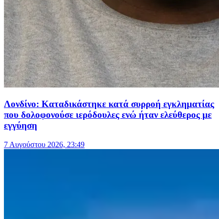
Λονδίνο: Καταδικάστηκε κατά συρροή εγκληματίας
που δολοφονούσε ιερόδουλες ενώ ήταν ελεύθερος με
εγγύηση
7 Αυγούστου 2026, 23:49