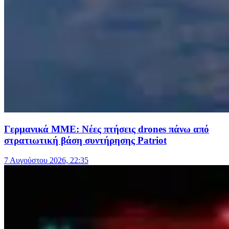
Γερμανικά ΜΜΕ: Νέες πτήσεις drones πάνω από
στρατιωτική βάση συντήρησης Patriot
7 Αυγούστου 2026, 22:35