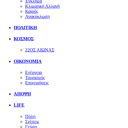
Έγκλημα
Κλιματική Αλλαγή
Καιρός
Ανακύκλωση
ΠΟΛΙΤΙΚΗ
ΚΟΣΜΟΣ
22ΟΣ ΑΙΩΝΑΣ
ΟΙΚΟΝΟΜΙΑ
Ενέργεια
Τουρισμός
Επιχειρήσεις
ΑΠΟΨΗ
LIFE
Πόλη
Σχέσεις
Γεύση