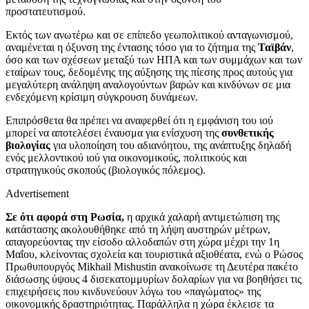
προστατευτισμού.
Εκτός των ανωτέρω και σε επίπεδο γεωπολιτικού ανταγωνισμού,
αναμένεται η όξυνση της έντασης τόσο για το ζήτημα της
Ταϊβάν
,
όσο και των σχέσεων μεταξύ των ΗΠΑ και των συμμάχων και των
εταίρων τους, δεδομένης της αύξησης της πίεσης προς αυτούς για
μεγαλύτερη ανάληψη αναλογούντων βαρών και κινδύνων σε μια
ενδεχόμενη κρίσιμη σύγκρουση δυνάμεων.
Επιπρόσθετα θα πρέπει να αναφερθεί ότι η εμφάνιση του ιού
μπορεί να αποτελέσει έναυσμα για ενίσχυση της
συνθετικής
βιολογίας
για υλοποίηση του αδιανόητου, της ανάπτυξης δηλαδή
ενός μελλοντικού ιού για οικονομικούς, πολιτικούς και
στρατηγικούς σκοπούς (βιολογικός πόλεμος).
Advertisement
Σε ότι αφορά στη Ρωσία,
η αρχικά χαλαρή αντιμετώπιση της
κατάστασης ακολουθήθηκε από τη λήψη αυστηρών μέτρων,
απαγορεύοντας την είσοδο αλλοδαπών στη χώρα μέχρι την 1η
Μαΐου, κλείνοντας σχολεία και τουριστικά αξιοθέατα, ενώ ο Ρώσος
Πρωθυπουργός Mikhail Mishustin ανακοίνωσε τη Δευτέρα πακέτο
διάσωσης ύψους 4 δισεκατομμυρίων δολαρίων για να βοηθήσει τις
επιχειρήσεις που κινδυνεύουν λόγω του «παγώματος» της
οικονομικής δραστηριότητας. Παράλληλα η χώρα έκλεισε τα