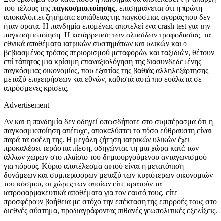
του τέλους της
παγκοσμιοποίησης
, επισημαίνεται ότι η πρώτη
αποκαλύπτει ζητήματα ευπάθειας της παγκόσμιας αγοράς που δεν
ήταν ορατά. Η πανδημία επομένως αποτελεί ένα crash test για την
παγκοσμιοποίηση. Η κατάρρευση των αλυσίδων τροφοδοσίας, τα
εθνικά αποθέματα ιατρικών συστημάτων και υλικών και ο
βεβιασμένος τρόπος περιορισμού μεταφορών και ταξιδιών, θέτουν
επί τάπητος μια κρίσιμη επαναξιολόγηση της διασυνδεδεμένης
παγκόσμιας οικονομίας, που εξαιτίας της βαθιάς αλληλεξάρτησης
μεταξύ επιχειρήσεων και εθνών, καθιστά αυτά πιο ευάλωτα σε
απρόσμενες κρίσεις.
Advertisement
Αν και η πανδημία δεν οδηγεί οπωσδήποτε στο συμπέρασμα ότι η
παγκοσμιοποίηση απέτυχε, αποκαλύπτει το πόσο εύθραυστη είναι
παρά τα οφέλη της. Η μεγάλη ζήτηση ιατρικών υλικών έχει
προκαλέσει τεράστια πίεση, οδηγώντας τη μια χώρα κατά των
άλλων χωρών στο πλαίσιο του δημιουργούμενου ανταγωνισμού
για πόρους. Κύριο αποτέλεσμα αυτού είναι η μετατόπιση
δυνάμεων και συμπεριφορών μεταξύ των κυριότερων οικονομιών
του κόσμου, οι χώρες των οποίων είτε κρατούν τα
ιατροφαρμακευτικά αποθέματα για τον εαυτό τους, είτε
προσφέρουν βοήθεια με στόχο την επέκταση της επιρροής τους στο
διεθνές σύστημα, προδιαγράφοντας πιθανές γεωπολιτικές εξελίξεις.