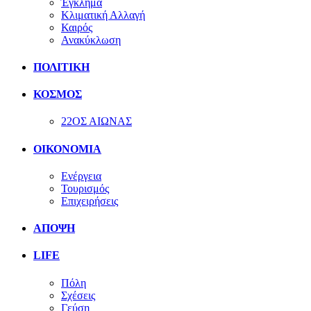
Έγκλημα
Κλιματική Αλλαγή
Καιρός
Ανακύκλωση
ΠΟΛΙΤΙΚΗ
ΚΟΣΜΟΣ
22ΟΣ ΑΙΩΝΑΣ
ΟΙΚΟΝΟΜΙΑ
Ενέργεια
Τουρισμός
Επιχειρήσεις
ΑΠΟΨΗ
LIFE
Πόλη
Σχέσεις
Γεύση