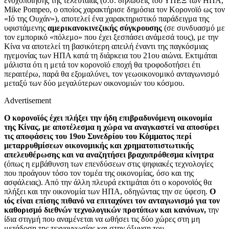
ενοχοποίησης της τελευταίας (σ.σ. δηλώσεις του ΥΠΕΞ των ΗΠΑ,
Mike
Pompeo
, ο οποίος χαρακτήρισε δημόσια τον Κορονοϊό ως τον
«Ιό της Ουχάν»), αποτελεί ένα χαρακτηριστικό παράδειγμα της
υφιστάμενης
αμερικανοκινεζικής σύγκρουσης
(σε συνδυασμό με
τον εμπορικό «πόλεμο» που έχει ξεσπάσει ανάμεσά τους), με την
Κίνα να αποτελεί τη βασικότερη απειλή έναντι της παγκόσμιας
ηγεμονίας των ΗΠΑ κατά τη διάρκεια του 21ου αιώνα. Εκτιμάται
μάλιστα ότι η μετά τον κορονοϊό εποχή θα τροφοδοτήσει έτι
περαιτέρω, παρά θα εξομαλύνει, τον γεωοικονομικό ανταγωνισμό
μεταξύ των δύο μεγαλύτερων οικονομιών του κόσμου.
Advertisement
Ο κορονοϊός έχει πλήξει την ήδη επιβραδυνόμενη οικονομία
της Κίνας, με αποτέλεσμα η χώρα να αναγκαστεί να αποσύρει
τις αποφάσεις του 19ου Συνεδρίου του Κόμματος περί
μεταρρυθμίσεων οικονομικής και χρηματοπιστωτικής
απελευθέρωσης και να αναζητήσει βραχυπρόθεσμα κίνητρα
(όπως η εμβάθυνση των επενδύσεων στις ψηφιακές τεχνολογίες
που προάγουν τόσο τον τομέα της οικονομίας, όσο και της
ασφάλειας). Από την άλλη πλευρά εκτιμάται ότι ο κορονοϊός θα
πλήξει και την οικονομία των ΗΠΑ, οδηγώντας την σε ύφεση.
Ο
ιός είναι επίσης πιθανό να επιταχύνει τον ανταγωνισμό για τον
καθορισμό διεθνών τεχνολογικών προτύπων και κανόνων,
την
ίδια στιγμή που αναμένεται να ωθήσει τις δύο χώρες στη μη
μετάδοση της τεχνογνωσίας και στην όξυνση του