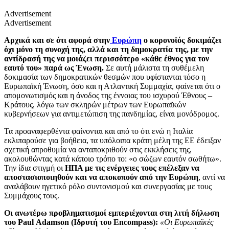
Advertisement
Advertisement
Αρχικά και σε ότι αφορά στην
Ευρώπη
ο κορονοϊός δοκιμάζει
όχι μόνο τη συνοχή της, αλλά και τη δημοκρατία της, με την
αντίδρασή της να μοιάζει περισσότερο «κάθε έθνος για τον
εαυτό του» παρά ως Ένωση.
Σε αυτή μάλιστα τη συθέμελη
δοκιμασία των δημοκρατικών θεσμών που υφίστανται τόσο η
Ευρωπαϊκή Ένωση, όσο και η Ατλαντική Συμμαχία, φαίνεται ότι ο
απομονωτισμός και η άνοδος της έννοιας του ισχυρού Έθνους –
Κράτους, λόγω των σκληρών μέτρων των Ευρωπαϊκών
κυβερνήσεων για αντιμετώπιση της πανδημίας, είναι μονόδρομος.
Τα προαναφερθέντα φαίνονται και από το ότι ενώ η Ιταλία
εκλιπαρούσε για βοήθεια, τα υπόλοιπα κράτη μέλη της ΕΕ έδειξαν
σχετική απροθυμία να ανταποκριθούν στις εκκλήσεις της,
ακολουθώντας κατά κάποιο τρόπο το: «ο σώζων εαυτόν σωθήτω».
Την ίδια στιγμή οι
ΗΠΑ με τις ενέργειες τους επέλεξαν να
αποστασιοποιηθούν και να αποκοπούν από την Ευρώπη
, αντί να
αναλάβουν ηγετικό ρόλο συντονισμού και συνεργασίας με τους
Συμμάχους τους.
Οι ανωτέρω προβληματισμοί εμπεριέχονται στη λιτή δήλωση
του
Paul
Adamson
(Ιδρυτή του
Encompass
):
«Οι Ευρωπαϊκές