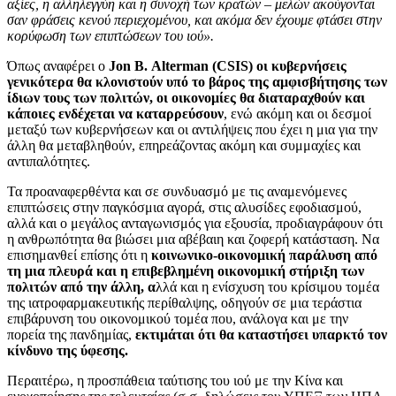
αξίες, η αλληλεγγύη και η συνοχή των κρατών – μελών ακούγονται
σαν φράσεις κενού περιεχομένου, και ακόμα δεν έχουμε φτάσει στην
κορύφωση των επιπτώσεων του ιού».
Όπως αναφέρει ο
Jon
B
.
Alterman
(
CSIS
)
οι κυβερνήσεις
γενικότερα θα κλονιστούν υπό το βάρος της αμφισβήτησης των
ίδιων τους των πολιτών, οι οικονομίες θα διαταραχθούν και
κάποιες ενδέχεται να καταρρεύσουν
, ενώ ακόμη και οι δεσμοί
μεταξύ των κυβερνήσεων και οι αντιλήψεις που έχει η μια για την
άλλη θα μεταβληθούν, επηρεάζοντας ακόμη και συμμαχίες και
αντιπαλότητες.
Τα προαναφερθέντα και σε συνδυασμό με τις αναμενόμενες
επιπτώσεις στην παγκόσμια αγορά, στις αλυσίδες εφοδιασμού,
αλλά και ο μεγάλος ανταγωνισμός για εξουσία, προδιαγράφουν ότι
η ανθρωπότητα θα βιώσει μια αβέβαιη και ζοφερή κατάσταση. Να
επισημανθεί επίσης ότι η
κοινωνικο-οικονομική παράλυση από
τη μια πλευρά και η επιβεβλημένη οικονομική στήριξη των
πολιτών από την άλλη, α
λλά και η ενίσχυση του κρίσιμου τομέα
της ιατροφαρμακευτικής περίθαλψης, οδηγούν σε μια τεράστια
επιβάρυνση του οικονομικού τομέα που, ανάλογα και με την
πορεία της πανδημίας,
εκτιμάται ότι θα καταστήσει υπαρκτό τον
κίνδυνο της ύφεσης.
Περαιτέρω, η προσπάθεια ταύτισης του ιού με την Κίνα και