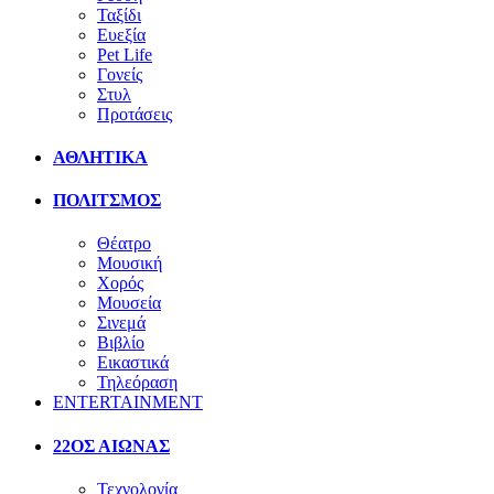
Ταξίδι
Ευεξία
Pet Life
Γονείς
Στυλ
Προτάσεις
ΑΘΛΗΤΙΚΑ
ΠΟΛΙΤΣΜΟΣ
Θέατρο
Μουσική
Χορός
Μουσεία
Σινεμά
Βιβλίο
Εικαστικά
Τηλεόραση
ENTERTAINMENT
22ΟΣ ΑΙΩΝΑΣ
Τεχνολογία