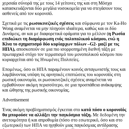
χερσαία σύνορά της με τους 14 γείτονες της και στη Μόσχα
κατασκευάζονται δύο μεγάλα νοσοκομεία για να στεγάσουν τους
ασθενείς από τον κορονοϊό.
Σχετικά με τις
ρωσοκινεζικές σχέσεις
και σύμφωνα με τον Ka-Ho
Wong αναμένεται να μην πληγούν ιδιαίτερα, καθώς και οι δύο
Δυνάμεις, αν και με διαφορετικά οράματα για το μέλλον (
η Ρωσία
επιδιώκει τη διαμόρφωση ενός πολυπολικού κόσμου, ενώ η
Κίνα το σχηματισμό δύο κυρίαρχων πόλων –
G
2- μαζί με τις
ΗΠΑ),
αποσκοπούν σε μια πιο ισορροπημένη διεθνή τάξη με
πρωταρχικό στόχο τον τερματισμό του μονοπολικού κόσμου που
κυριαρχείται από τις Ηνωμένες Πολιτείες.
Επομένως, όσο οι ΗΠΑ παραμένουν κοινός ανταγωνιστής τους και
λαμβάνοντας υπόψη τις αρνητικές επιπτώσεις του κορονοϊός στη
ρωσική οικονομία, οι ρωσοκινεζικές σχέσεις αναμένεται να
εμβαθύνουν ακόμη περισσότερο, σε μια προσπάθεια ανάκαμψης
και ώθησης της ρωσικής οικονομίας.
Advertisement
Ένας ακόμη προβληματισμός έγκειται στο
κατά πόσο ο κορονοϊός
θα μπορούσε να αλλάξει την παγκόσμια τάξη.
Με δεδομένη την
ανετοιμότητα ή και απροθυμία (τόσο στο εσωτερικό, όσο και στο
εξωτερικό) των ΗΠΑ να ηγηθούν μιας παγκόσμιας αντίδρασης