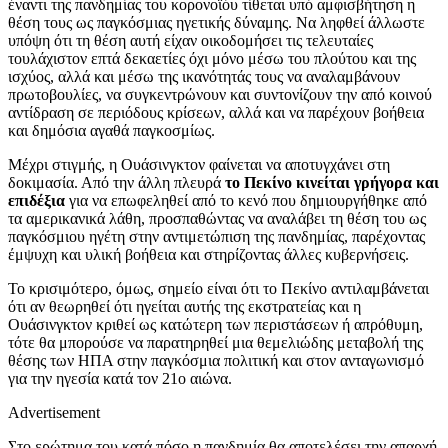
έναντι της πανδημίας του κορονοϊόυ τίθεται υπό αμφισβήτηση η
θέση τους ως παγκόσμιας ηγετικής δύναμης. Να ληφθεί άλλωστε
υπόψη ότι τη θέση αυτή είχαν οικοδομήσει τις τελευταίες
τουλάχιστον επτά δεκαετίες όχι μόνο μέσω του πλούτου και της
ισχύος, αλλά και μέσω της ικανότητάς τους να αναλαμβάνουν
πρωτοβουλίες, να συγκεντρώνουν και συντονίζουν την από κοινού
αντίδραση σε περιόδους κρίσεων, αλλά και να παρέχουν βοήθεια
και δημόσια αγαθά παγκοσμίως.
Μέχρι στιγμής, η Ουάσινγκτον φαίνεται να αποτυγχάνει στη
δοκιμασία. Από την άλλη πλευρά
το Πεκίνο κινείται γρήγορα και
επιδέξια
για να επωφεληθεί από το κενό που δημιουργήθηκε από
τα αμερικανικά λάθη, προσπαθώντας να αναλάβει τη θέση του ως
παγκόσμιου ηγέτη στην αντιμετώπιση της πανδημίας, παρέχοντας
έμψυχη και υλική βοήθεια και στηρίζοντας άλλες κυβερνήσεις.
Το κρισιμότερο, όμως, σημείο είναι ότι το Πεκίνο αντιλαμβάνεται
ότι αν θεωρηθεί ότι ηγείται αυτής της εκστρατείας και η
Ουάσινγκτον κριθεί ως κατώτερη των περιστάσεων ή απρόθυμη,
τότε θα μπορούσε να παρατηρηθεί μια θεμελιώδης μεταβολή της
θέσης των ΗΠΑ στην παγκόσμια πολιτική και στον ανταγωνισμό
για την ηγεσία κατά τον 21ο αιώνα.
Advertisement
Στο ερώτημα του κατά πόσο η πανδημία θα αποτελέσει την απαρχή