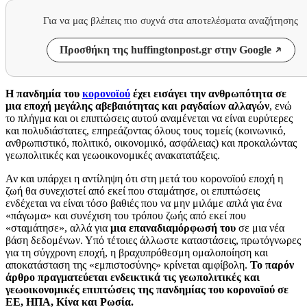
Για να μας βλέπεις πιο συχνά στα αποτελέσματα αναζήτησης
Προσθήκη της huffingtonpost.gr στην Google
Η πανδημία του
κορονοϊού
έχει εισάγει την ανθρωπότητα σε
μια εποχή μεγάλης αβεβαιότητας και ραγδαίων αλλαγών
, ενώ
το πλήγμα και οι επιπτώσεις αυτού αναμένεται να είναι ευρύτερες
και πολυδιάστατες, επηρεάζοντας όλους τους τομείς (κοινωνικό,
ανθρωπιστικό, πολιτικό, οικονομικό, ασφάλειας) και προκαλώντας
γεωπολιτικές και γεωοικονομικές ανακατατάξεις.
Αν και υπάρχει η αντίληψη ότι στη μετά του κορονοϊού εποχή η
ζωή θα συνεχιστεί από εκεί που σταμάτησε, οι επιπτώσεις
ενδέχεται να είναι τόσο βαθιές που να μην μιλάμε απλά για ένα
«πάγωμα» και συνέχιση του τρόπου ζωής από εκεί που
«σταμάτησε», αλλά για
μια επαναδιαμόρφωσή του
σε μια νέα
βάση δεδομένων. Υπό τέτοιες άλλωστε καταστάσεις, πρωτόγνωρες
για τη σύγχρονη εποχή, η βραχυπρόθεσμη ομαλοποίηση και
αποκατάσταση της «εμπιστοσύνης» κρίνεται αμφίβολη.
Το παρόν
άρθρο πραγματεύεται ενδεικτικά τις γεωπολιτικές και
γεωοικονομικές επιπτώσεις της πανδημίας του κορονοϊού σε
ΕΕ, ΗΠΑ, Κίνα και Ρωσία.