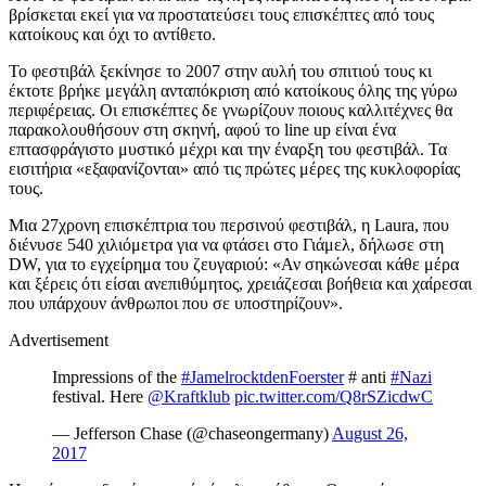
βρίσκεται εκεί για να προστατεύσει τους επισκέπτες από τους
κατοίκους και όχι το αντίθετο.
Το φεστιβάλ ξεκίνησε το 2007 στην αυλή του σπιτιού τους κι
έκτοτε βρήκε μεγάλη ανταπόκριση από κατοίκους όλης της γύρω
περιφέρειας. Οι επισκέπτες δε γνωρίζουν ποιους καλλιτέχνες θα
παρακολουθήσουν στη σκηνή, αφού το line up είναι ένα
επτασφράγιστο μυστικό μέχρι και την έναρξη του φεστιβάλ. Τα
εισιτήρια «εξαφανίζονται» από τις πρώτες μέρες της κυκλοφορίας
τους.
Μια 27χρονη επισκέπτρια του περσινού φεστιβάλ, η Laura, που
διένυσε 540 χιλιόμετρα για να φτάσει στο Γιάμελ, δήλωσε στη
DW, για το εγχείρημα του ζευγαριού: «Αν σηκώνεσαι κάθε μέρα
και ξέρεις ότι είσαι ανεπιθύμητος, χρειάζεσαι βοήθεια και χαίρεσαι
που υπάρχουν άνθρωποι που σε υποστηρίζουν».
Advertisement
Impressions of the
#JamelrocktdenFoerster
# anti
#Nazi
festival. Here
@Kraftklub
pic.twitter.com/Q8rSZicdwC
— Jefferson Chase (@chaseongermany)
August 26,
2017