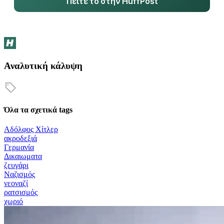
Πείτε το στην HuffPost
Αναλυτική κάλυψη
Όλα τα σχετικά tags
Αδόλφος Χίτλερ
ακροδεξιά
Γερμανία
Δικαιωματα
ζευγάρι
Ναζισμός
νεοναζί
ρατσισμός
χωριό