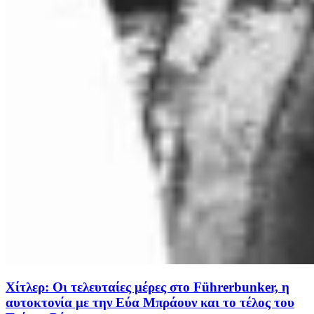
Χίτλερ: Οι τελευταίες μέρες στο Führerbunker, η
αυτοκτονία με την Εύα Μπράουν και το τέλος του