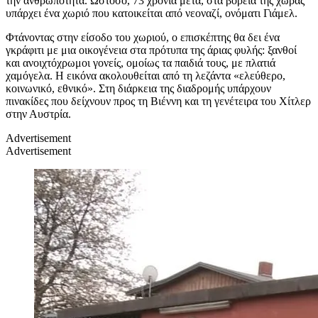
την ανθρωπότητα. Ωστόσο, 73 χρόνια μετά, στα βόρεια της χώρας
υπάρχει ένα χωριό που κατοικείται από νεοναζί, ονόματι Γιάμελ.
Φτάνοντας στην είσοδο του χωριού, ο επισκέπτης θα δει ένα
γκράφιτι με μια οικογένεια στα πρότυπα της άριας φυλής: ξανθοί
και ανοιχτόχρωμοι γονείς, ομοίως τα παιδιά τους, με πλατιά
χαμόγελα. Η εικόνα ακολουθείται από τη λεζάντα «ελεύθερο,
κοινωνικό, εθνικό». Στη διάρκεια της διαδρομής υπάρχουν
πινακίδες που δείχνουν προς τη Βιέννη και τη γενέτειρα του Χίτλερ
στην Αυστρία.
Advertisement
Advertisement