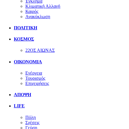
Έγκλημα
Κλιματική Αλλαγή
Καιρός
Ανακύκλωση
ΠΟΛΙΤΙΚΗ
ΚΟΣΜΟΣ
22ΟΣ ΑΙΩΝΑΣ
ΟΙΚΟΝΟΜΙΑ
Ενέργεια
Τουρισμός
Επιχειρήσεις
ΑΠΟΨΗ
LIFE
Πόλη
Σχέσεις
Γεύση