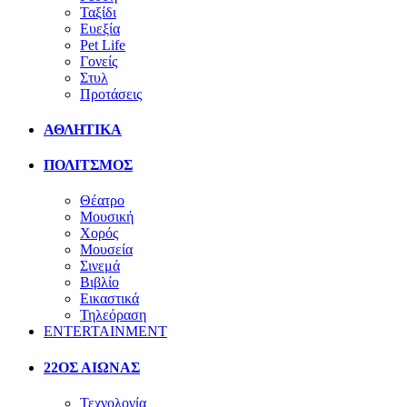
Ταξίδι
Ευεξία
Pet Life
Γονείς
Στυλ
Προτάσεις
ΑΘΛΗΤΙΚΑ
ΠΟΛΙΤΣΜΟΣ
Θέατρο
Μουσική
Χορός
Μουσεία
Σινεμά
Βιβλίο
Εικαστικά
Τηλεόραση
ENTERTAINMENT
22ΟΣ ΑΙΩΝΑΣ
Τεχνολογία