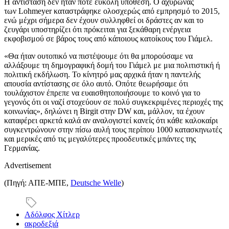
Η αντίσταση δεν ήταν ποτέ εύκολη υπόθεση. Ο αχυρώνας
των Lohmeyer καταστράφηκε ολοσχερώς από εμπρησμό το 2015,
ενώ μέχρι σήμερα δεν έχουν συλληφθεί οι δράστες αν και το
ζευγάρι υποστηρίζει ότι πρόκειται για ξεκάθαρη ενέργεια
εκφοβισμού σε βάρος τους από κάποιους κατοίκους του Γιάμελ.
«Θα ήταν ουτοπικό να πιστέψουμε ότι θα μπορούσαμε να
αλλάξουμε τη δημογραφική δομή του Γιάμελ με μια πολιτιστική ή
πολιτική εκδήλωση. Το κίνητρό μας αρχικά ήταν η παντελής
απουσία αντίστασης σε όλο αυτό. Οπότε θεωρήσαμε ότι
τουλάχιστον έπρεπε να ευαισθητοποιήσουμε το κοινό για το
γεγονός ότι οι ναζί στοχεύουν σε πολύ συγκεκριμένες περιοχές της
κοινωνίας», δηλώνει η Birgit στην DW και, μάλλον, τα έχουν
καταφέρει αρκετά καλά αν αναλογιστεί κανείς ότι κάθε καλοκαίρι
συγκεντρώνουν στην πίσω αυλή τους περίπου 1000 κατασκηνωτές
και μερικές από τις μεγαλύτερες προοδευτικές μπάντες της
Γερμανίας.
Advertisement
(Πηγή: ΑΠΕ-ΜΠΕ,
Deutsche Welle
)
Αδόλφος Χίτλερ
ακροδεξιά