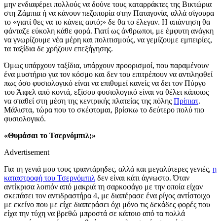
μην ενδιαφέρει πολλούς να δούνε τους καταρράκτες της Βικτώρια
στη Ζάμπια ή να κάνουν πεζοπορία στην Παταγονία, αλλά σίγουρα
το «γιατί θες να το κάνεις αυτό;» δε θα το έλεγαν. Η απάντηση θα
φάνταζε εύκολη κάθε φορά. Γιατί ως άνθρωποι, με έμφυτη ανάγκη
να γνωρίζουμε νέα μέρη και πολιτισμούς, να γεμίζουμε εμπειρίες,
τα ταξίδια δε χρήζουν επεξήγησης.
Όμως υπάρχουν ταξίδια, υπάρχουν προορισμοί, που παραμένουν
ένα μυστήριο για τον κόσμο και δεν του επιτρέπουν να αντιληφθεί
πως όσο φυσιολογικό είναι να επιθυμεί κανείς να δει τον Πύργο
του Άιφελ από κοντά, εξίσου φυσιολογικό είναι να θέλει κάποιος
να σταθεί στη μέση της κεντρικής πλατείας της πόλης
Πρίπιατ
.
Μάλιστα, τώρα που το σκέφτομαι, βρίσκω το δεύτερο πολύ πιο
φυσιολογικό.
«Θυμάσαι το Τσερνόμπιλ;»
Advertisement
Για τη γενιά μου τους τριαντάρηδες, αλλά και μεγαλύτερες γενιές,
η
καταστροφή του Τσερνόμπιλ
δεν είναι κάτι άγνωστο. Όταν
αντίκρισα λοιπόν από μακριά τη σαρκοφάγο με την οποία είχαν
σκεπάσει τον αντιδραστήρα 4, με διαπέρασε ένα ρίγος αντίστοιχο
με εκείνο που με είχε διαπεράσει όχι μόνο τις δεκάδες φορές που
είχα την τύχη να βρεθώ μπροστά σε κάποιο από τα πολλά