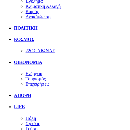
Έγκλημα
Κλιματική Αλλαγή
Καιρός
Ανακύκλωση
ΠΟΛΙΤΙΚΗ
ΚΟΣΜΟΣ
22ΟΣ ΑΙΩΝΑΣ
ΟΙΚΟΝΟΜΙΑ
Ενέργεια
Τουρισμός
Επιχειρήσεις
ΑΠΟΨΗ
LIFE
Πόλη
Σχέσεις
Γεύση