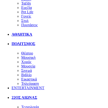
Ταξίδι
Ευεξία
Pet Life
Γονείς
Στυλ
Προτάσεις
ΑΘΛΗΤΙΚΑ
ΠΟΛΙΤΣΜΟΣ
Θέατρο
Μουσική
Χορός
Μουσεία
Σινεμά
Βιβλίο
Εικαστικά
Τηλεόραση
ENTERTAINMENT
22ΟΣ ΑΙΩΝΑΣ
Τεχνολογία