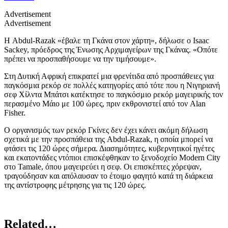
Advertisement
Advertisement
Η Abdul-Razak «έβαλε τη Γκάνα στον χάρτη», δήλωσε ο Isaac
Sackey, πρόεδρος της Ένωσης Αρχιμαγείρων της Γκάνας. «Οπότε
πρέπει να προσπαθήσουμε να την τιμήσουμε».
Στη Δυτική Αφρική επικρατεί μια φρενίτιδα από προσπάθειες για
παγκόσμια ρεκόρ σε πολλές κατηγορίες από τότε που η Νιγηριανή
σεφ Χίλντα Μπάτσι κατέκτησε το παγκόσμιο ρεκόρ μαγειρικής τον
περασμένο Μάιο με 100 ώρες, πριν εκθρονιστεί από τον Alan
Fisher.
Ο οργανισμός των ρεκόρ Γκίνες δεν έχει κάνει ακόμη δήλωση
σχετικά με την προσπάθεια της Abdul-Razak, η οποία μπορεί να
φτάσει τις 120 ώρες σήμερα. Διασημότητες, κυβερνητικοί ηγέτες
και εκατοντάδες ντόπιοι επισκέφθηκαν το ξενοδοχείο Modern City
στο Tamale, όπου μαγειρεύει η σεφ. Οι επισκέπτες χόρεψαν,
τραγούδησαν και απόλαυσαν το έτοιμο φαγητό κατά τη διάρκεια
της αντίστροφης μέτρησης για τις 120 ώρες.
Related…