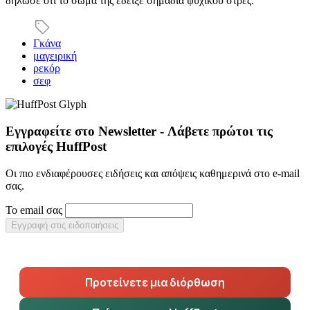
δήλωσε ότι το σώμα της έδειξε σημάδια ψυχικού στρες.
Γκάνα
μαγειρική
ρεκόρ
σεφ
Εγγραφείτε στο Newsletter - Λάβετε πρώτοι τις
επιλογές HuffPost
Οι πιο ενδιαφέρουσες ειδήσεις και απόψεις καθημερινά στο e-mail
σας.
Το email σας
Εγγραφή στις ειδοποιήσεις
Προτείνετε μια διόρθωση