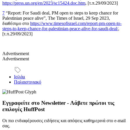
https://press.un.org/en/2023/sc15424.doc.htm
, [
τ
.
π
.29/09/2023]
7
“
Report: For Saudi deal, PM open to steps to keep chance for
Palestinian peace alive”, The Times of Israel, 29 Sep 2023,
διαθέσιμο στο
https://www.timesofisrael.com/report-pm-open-to-
steps-to-keep-chance-for-palestinian-peace-alive-for-saudi-deal/
,
[
τ
.
π
.29/09/2023]
Advertisement
Advertisement
Ισλάμ
Παλαιστινιακό
Εγγραφείτε στο Newsletter - Λάβετε πρώτοι τις
επιλογές HuffPost
Οι πιο ενδιαφέρουσες ειδήσεις και απόψεις καθημερινά στο e-mail
σας.