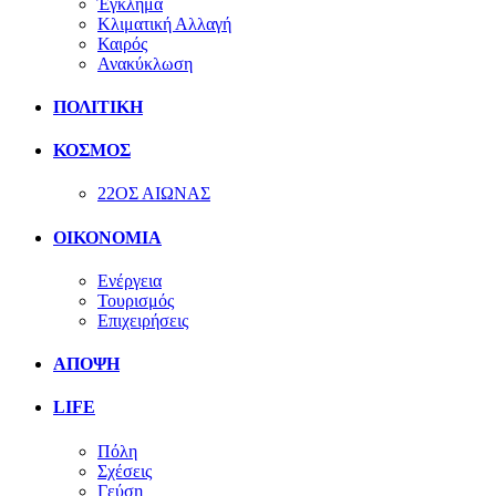
Έγκλημα
Κλιματική Αλλαγή
Καιρός
Ανακύκλωση
ΠΟΛΙΤΙΚΗ
ΚΟΣΜΟΣ
22ΟΣ ΑΙΩΝΑΣ
ΟΙΚΟΝΟΜΙΑ
Ενέργεια
Τουρισμός
Επιχειρήσεις
ΑΠΟΨΗ
LIFE
Πόλη
Σχέσεις
Γεύση