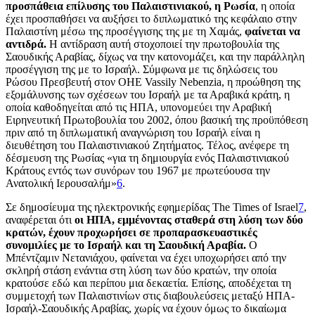
προσπάθεια επίλυσης του Παλαιστινιακού, η Ρωσία
, η οποία
έχει προσπαθήσει να αυξήσει το διπλωματικό της κεφάλαιο στην
Παλαιστίνη μέσω της προσέγγισης της με τη Χαμάς,
φαίνεται να
αντιδρά.
Η αντίδραση αυτή στοχοποιεί την πρωτοβουλία της
Σαουδικής Αραβίας, δίχως να την κατονομάζει, και την παράλληλη
προσέγγιση της με το Ισραήλ. Σύμφωνα με τις δηλώσεις του
Ρώσου Πρεσβευτή στον ΟΗΕ Vassily Nebenzia, η προώθηση της
εξομάλυνσης των σχέσεων του Ισραήλ με τα Αραβικά κράτη, η
οποία καθοδηγείται από τις ΗΠΑ, υπονομεύει την Αραβική
Ειρηνευτική Πρωτοβουλία του 2002, όπου βασική της προϋπόθεση
πριν από τη διπλωματική αναγνώριση του Ισραήλ είναι η
διευθέτηση του Παλαιστινιακού Ζητήματος. Τέλος, ανέφερε τη
δέσμευση της Ρωσίας «για τη δημιουργία ενός Παλαιστινιακού
Κράτους εντός των συνόρων του 1967 με πρωτεύουσα την
Ανατολική Ιερουσαλήμ»
6
.
Σε δημοσίευμα της ηλεκτρονικής εφημερίδας
The
Times
of
Israel
7
,
αναφέρεται ότι
οι ΗΠΑ,
εμμένοντας σταθερά στη λύση των δύο
κρατών, έχουν προχωρήσει σε προπαρασκευαστικές
συνομιλίες με το Ισραήλ και τη Σαουδική Αραβία.
Ο
Μπέντζαμιν Νετανιάχου, φαίνεται να έχει υποχωρήσει από την
σκληρή στάση ενάντια στη λύση των δύο κρατών, την οποία
κρατούσε εδώ και περίπου μια δεκαετία. Επίσης, αποδέχεται τη
συμμετοχή των Παλαιστινίων στις διαβουλεύσεις μεταξύ ΗΠΑ-
Ισραήλ-Σαουδικής Αραβίας, χωρίς να έχουν όμως το δικαίωμα