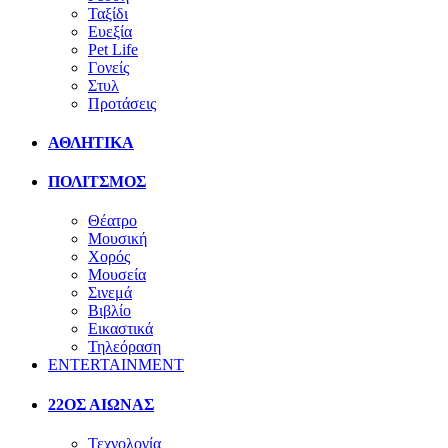
Ταξίδι
Ευεξία
Pet Life
Γονείς
Στυλ
Προτάσεις
ΑΘΛΗΤΙΚΑ
ΠΟΛΙΤΣΜΟΣ
Θέατρο
Μουσική
Χορός
Μουσεία
Σινεμά
Βιβλίο
Εικαστικά
Τηλεόραση
ENTERTAINMENT
22ΟΣ ΑΙΩΝΑΣ
Τεχνολογία