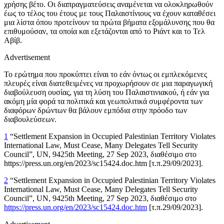
χρήσης βέτο. Οι διαπραγματεύσεις αναμένεται να ολοκληρωθούν
έως το τέλος του έτους με τους Παλαιστίνιους να έχουν καταθέσει
μια λίστα όπου προτείνουν τα πρώτα βήματα εξομάλυνσης που θα
επιθυμούσαν, τα οποία και εξετάζονται από το Ριάντ και το Τελ
Αβίβ.
Advertisement
Το ερώτημα που προκύπτει είναι το εάν όντως οι εμπλεκόμενες
πλευρές είναι διατεθειμένες να προχωρήσουν σε μια παραγωγική
διαβούλευση ουσίας, για τη λύση του Παλαιστινιακού, ή εάν για
ακόμη μία φορά τα πολιτικά και γεωπολιτικά συμφέροντα των
διαφόρων δρώντων θα βάλουν εμπόδια στην πρόοδο των
διαβουλεύσεων.
1
“
Settlement Expansion in Occupied Palestinian Territory Violates
International Law, Must Cease, Many Delegates Tell Security
Council”,
UN
, 9425th Meeting, 27 Sep 2023, διαθέσιμο στο
https://press.un.org/en/2023/sc15424.doc.htm [τ.π.29/09/2023].
2
“
Settlement Expansion in Occupied Palestinian Territory Violates
International Law, Must Cease, Many Delegates Tell Security
Council”,
UN
, 9425
th
Meeting, 27 Sep 2023,
διαθέσιμο στο
https://press.un.org/en/2023/sc15424.doc.htm
[
τ
.
π
.29/09/2023].