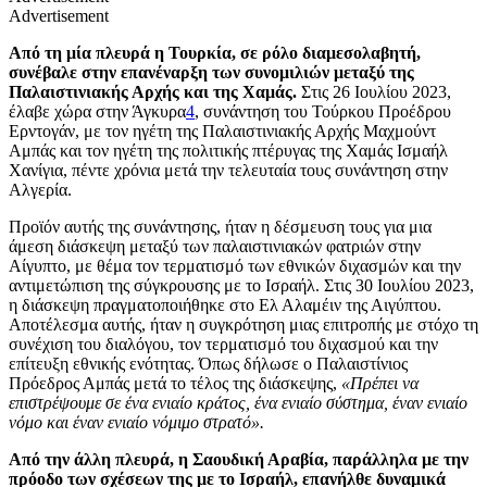
Advertisement
Από τη μία πλευρά η Τουρκία, σε ρόλο διαμεσολαβητή,
συνέβαλε στην επανέναρξη των συνομιλιών μεταξύ της
Παλαιστινιακής Αρχής και της Χαμάς.
Στις 26 Ιουλίου 2023,
έλαβε χώρα στην Άγκυρα
4
, συνάντηση του Τούρκου Προέδρου
Ερντογάν, με τον ηγέτη της Παλαιστινιακής Αρχής
Μαχμούντ
Αμπάς
και τον ηγέτη της πολιτικής πτέρυγας της Χαμάς Ισμαήλ
Χανίγια, πέντε χρόνια μετά την τελευταία τους συνάντηση στην
Αλγερία.
Προϊόν αυτής της συνάντησης, ήταν η δέσμευση τους για μια
άμεση διάσκεψη μεταξύ των παλαιστινιακών φατριών στην
Αίγυπτο, με θέμα τον τερματισμό των εθνικών διχασμών και την
αντιμετώπιση της σύγκρουσης με το Ισραήλ. Στις 30 Ιουλίου 2023,
η διάσκεψη πραγματοποιήθηκε στο Ελ Αλαμέιν της Αιγύπτου.
Αποτέλεσμα αυτής, ήταν η συγκρότηση μιας επιτροπής με στόχο τη
συνέχιση του διαλόγου, τον τερματισμό του διχασμού και την
επίτευξη εθνικής ενότητας. Όπως δήλωσε ο Παλαιστίνιος
Πρόεδρος Αμπάς μετά το τέλος της διάσκεψης,
«Πρέπει να
επιστρέψουμε σε ένα ενιαίο κράτος, ένα ενιαίο σύστημα, έναν ενιαίο
νόμο και έναν ενιαίο νόμιμο στρατό».
Από την άλλη πλευρά, η Σαουδική Αραβία, παράλληλα με την
πρόοδο των σχέσεων της με το Ισραήλ, επανήλθε δυναμικά