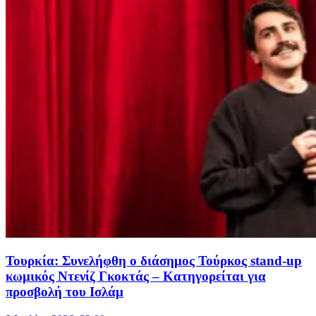
Τουρκία: Συνελήφθη ο διάσημος Τούρκος stand-up
κωμικός Ντενίζ Γκοκτάς – Κατηγορείται για
προσβολή του Ισλάμ