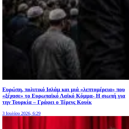
Ευρώπη, πολιτικό Ισλάμ και μιά «λεπτομέρεια» που
«ξέχασε» το Ευρωπαϊκό Λαϊκό Κόμμα- Η σιωπή για
την Τουρκία – Γράφει ο Τέρενς Κουίκ
3 Ιουλίου 2026, 6:29