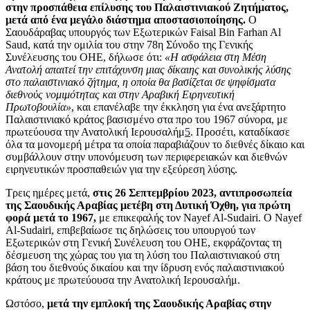
στην προσπάθεια επίλυσης του Παλαιστινιακού Ζητήματος,
μετά από ένα μεγάλο διάστημα αποστασιοποίησης.
Ο
Σαουδάραβας υπουργός των Εξωτερικών Faisal Bin Farhan Al
Saud, κατά την ομιλία του στην 78η Σύνοδο της Γενικής
Συνέλευσης του ΟΗΕ, δήλωσε ότι:
«Η ασφάλεια στη Μέση
Ανατολή απαιτεί την επιτάχυνση μιας δίκαιης και συνολικής λύσης
στο παλαιστινιακό ζήτημα, η οποία θα βασίζεται σε ψηφίσματα
διεθνούς νομιμότητας και στην Αραβική Ειρηνευτική
Πρωτοβουλία»
, και επανέλαβε την έκκληση για ένα ανεξάρτητο
Παλαιστινιακό κράτος βασισμένο στα προ του 1967 σύνορα, με
πρωτεύουσα την Ανατολική Ιερουσαλήμ
5
. Προσέτι, καταδίκασε
όλα τα μονομερή μέτρα τα οποία παραβιάζουν το διεθνές δίκαιο και
συμβάλλουν στην υπονόμευση των περιφερειακών και διεθνών
ειρηνευτικών προσπαθειών για την εξεύρεση λύσης.
Τρεις ημέρες μετά,
στις 26 Σεπτεμβρίου 2023, αντιπροσωπεία
της Σαουδικής Αραβίας μετέβη στη Δυτική Όχθη, για πρώτη
φορά μετά το 1967,
με επικεφαλής τον Nayef Al-Sudairi. Ο Nayef
Al-Sudairi, επιβεβαίωσε τις δηλώσεις του υπουργού των
Εξωτερικών στη Γενική Συνέλευση του ΟΗΕ, εκφράζοντας τη
δέσμευση της χώρας του για τη λύση του Παλαιστινιακού στη
βάση του διεθνούς δικαίου και την ίδρυση ενός παλαιστινιακού
κράτους με πρωτεύουσα την Ανατολική Ιερουσαλήμ.
Ωστόσο,
μετά την εμπλοκή της Σαουδικής Αραβίας στην