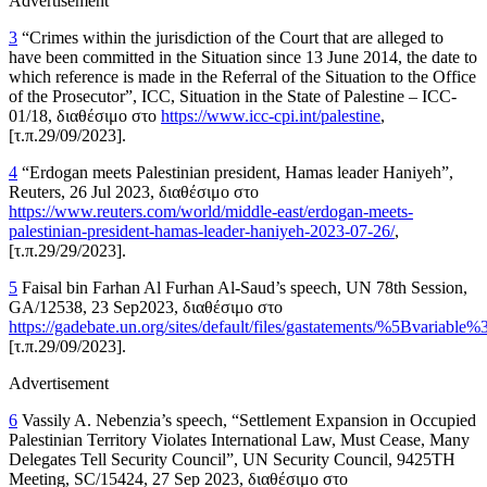
Advertisement
3
“
Crimes within the jurisdiction of the Court that are alleged to
have been committed in the Situation since 13 June 2014, the date to
which reference is made in the Referral of the Situation to the Office
of the Prosecutor”,
ICC
, Situation in the State of Palestine – ICC-
01/18,
διαθέσιμο στο
https://www.icc-cpi.int/palestine
,
[
τ
.
π
.29/09/2023].
4
“
Erdogan meets Palestinian president, Hamas leader Haniyeh”,
Reuters
, 26 Jul 2023,
διαθέσιμο στο
https://www.reuters.com/world/middle-east/erdogan-meets-
palestinian-president-hamas-leader-haniyeh-2023-07-26/
,
[
τ
.
π
.29/29/2023].
5
Faisal bin Farhan Al Furhan Al-Saud’s speech
, UN 78
th
Session
,
GA/12538, 23 Sep2023,
διαθέσιμο στο
https://gadebate.un.org/sites/default/files/gastatements/%5Bvariabl
[
τ
.
π
.29/09/2023].
Advertisement
6
Vassily A. Nebenzia’s speech, “Settlement Expansion in Occupied
Palestinian Territory Violates International Law, Must Cease, Many
Delegates Tell Security Council”,
UN Security Council
, 9425TH
Meeting, SC/15424, 27 Sep 2023,
διαθέσιμο στο