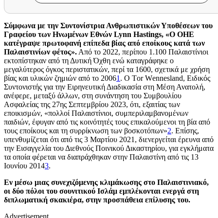
Σύμφωνα με την Συντονίστρια Ανθρωπιστικών Υποθέσεων του
Γραφείου των Ηνωμένων Εθνών Lynn Hastings, «Ο ΟΗΕ
κατέγραψε πρωτοφανή επίπεδα βίας από εποίκους κατά των
Παλαιστινίων φέτος».
Από το 2022, περίπου 1.100 Παλαιστίνιοι
εκτοπίστηκαν από τη Δυτική Όχθη ενώ καταγράφηκε ο
μεγαλύτερος όγκος περιστατικών, περί τα 1600, σχετικά με χρήση
βίας και υλικών ζημιών από το 2006
1
. O
T
or
W
ennesland, Ειδικός
Συντονιστής για την Ειρηνευτική Διαδικασία στη Μέση Ανατολή,
ανέφερε, μεταξύ άλλων, στη συνάντηση του Συμβουλίου
Ασφαλείας της 27ης Σεπτεμβρίου 2023, ότι, εξαιτίας των
εποικισμών, «πολλοί Παλαιστίνιοι, συμπεριλαμβανομένων
παιδιών, έφυγαν από τις κοινότητές τους επικαλούμενοι τη βία από
τους εποίκους και τη συρρίκνωση των βοσκοτόπων»
2
. Επίσης,
υπενθυμίζεται ότι από τις 3 Μαρτίου 2021, διενεργείται έρευνα από
την Εισαγγελία του Διεθνούς Ποινικού Δικαστηρίου, για εγκλήματα
τα οποία φέρεται να διαπράχθηκαν στην Παλαιστίνη από τις 13
Ιουνίου 2014
3
.
Εν μέσω μιας συνεχιζόμενης κλιμάκωσης στο Παλαιστινιακό,
οι δύο πόλοι του σουνιτικού Ισλάμ εμπλέκονται ενεργά στη
διπλωματική σκακιέρα, στην προσπάθεια επίλυσης του.
Advertisement