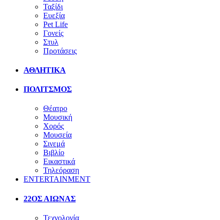
Ταξίδι
Ευεξία
Pet Life
Γονείς
Στυλ
Προτάσεις
ΑΘΛΗΤΙΚΑ
ΠΟΛΙΤΣΜΟΣ
Θέατρο
Μουσική
Χορός
Μουσεία
Σινεμά
Βιβλίο
Εικαστικά
Τηλεόραση
ENTERTAINMENT
22ΟΣ ΑΙΩΝΑΣ
Τεχνολογία