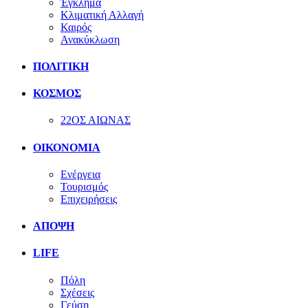
Έγκλημα
Κλιματική Αλλαγή
Καιρός
Ανακύκλωση
ΠΟΛΙΤΙΚΗ
ΚΟΣΜΟΣ
22ΟΣ ΑΙΩΝΑΣ
ΟΙΚΟΝΟΜΙΑ
Ενέργεια
Τουρισμός
Επιχειρήσεις
ΑΠΟΨΗ
LIFE
Πόλη
Σχέσεις
Γεύση