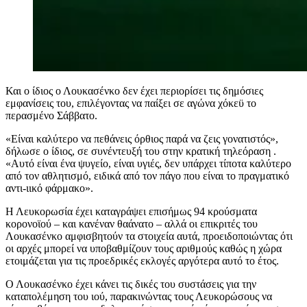
Και ο ίδιος ο Λουκασένκο δεν έχει περιορίσει τις δημόσιες
εμφανίσεις του, επιλέγοντας να παίξει σε αγώνα χόκεϋ το
περασμένο Σάββατο.
«Είναι καλύτερο να πεθάνεις όρθιος παρά να ζεις γονατιστός»,
δήλωσε ο ίδιος, σε συνέντευξή του στην κρατική τηλεόραση .
«Αυτό είναι ένα ψυγείο, είναι υγιές, δεν υπάρχει τίποτα καλύτερο
από τον αθλητισμό, ειδικά από τον πάγο που είναι το πραγματικό
αντι-ιικό φάρμακο».
Η Λευκορωσία έχει καταγράψει επισήμως 94 κρούσματα
κορονοϊού – και κανέναν θαάνατο – αλλά οι επικριτές του
Λουκασένκο αμφισβητούν τα στοιχεία αυτά, προειδοποιώντας ότι
οι αρχές μπορεί να υποβαθμίζουν τους αριθμούς καθώς η χώρα
ετοιμάζεται για τις προεδρικές εκλογές αργότερα αυτό το έτος.
Ο Λουκασένκο έχει κάνει τις δικές του συστάσεις για την
καταπολέμηση του ιού, παρακινώντας τους Λευκορώσους να