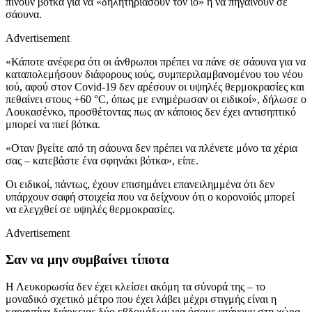
πίνουν βότκα για να «δηλητηριάσουν τον ιό» ή να πηγαίνουν σε
σάουνα.
Advertisement
«Κάποτε ανέφερα ότι οι άνθρωποι πρέπει να πάνε σε σάουνα για να
καταπολεμήσουν διάφορους ιούς, συμπεριλαμβανομένου του νέου
ιού, αφού στον Covid-19 δεν αρέσουν οι υψηλές θερμοκρασίες και
πεθαίνει στους +60 °C, όπως με ενημέρωσαν οι ειδικοί», δήλωσε ο
Λουκασένκο, προσθέτοντας πως αν κάποιος δεν έχει αντισηπτικό
μπορεί να πιεί βότκα.
«Οταν βγείτε από τη σάουνα δεν πρέπει να πλένετε μόνο τα χέρια
σας – κατεβάστε ένα σφηνάκι βότκα», είπε.
Οι ειδικοί, πάντως, έχουν επισημάνει επανειλημμένα ότι δεν
υπάρχουν σαφή στοιχεία που να δείχνουν ότι ο κορονοϊός μπορεί
να ελεγχθεί σε υψηλές θερμοκρασίες.
Advertisement
Σαν να μην συμβαίνει τίποτα
Η Λευκορωσία δεν έχει κλείσει ακόμη τα σύνορά της – το
μοναδικό σχετικό μέτρο που έχει λάβει μέχρι στιγμής είναι η
καραντίνα διάρκειας δύο εβδομάδων για όσους φτάνουν στη χώρα