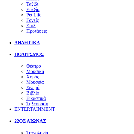
Ταξίδι
Ευεξία
Pet Life
Γονείς
Στυλ
Προτάσεις
ΑΘΛΗΤΙΚΑ
ΠΟΛΙΤΣΜΟΣ
Θέατρο
Μουσική
Χορός
Μουσεία
Σινεμά
Βιβλίο
Εικαστικά
Τηλεόραση
ENTERTAINMENT
22ΟΣ ΑΙΩΝΑΣ
Τεχνολογία