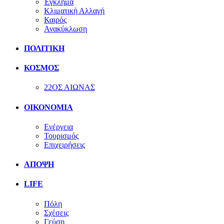
Έγκλημα
Κλιματική Αλλαγή
Καιρός
Ανακύκλωση
ΠΟΛΙΤΙΚΗ
ΚΟΣΜΟΣ
22ΟΣ ΑΙΩΝΑΣ
ΟΙΚΟΝΟΜΙΑ
Ενέργεια
Τουρισμός
Επιχειρήσεις
ΑΠΟΨΗ
LIFE
Πόλη
Σχέσεις
Γεύση