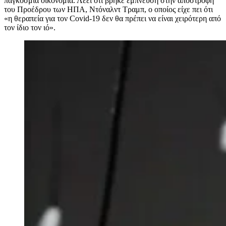
παγκόσμια οικονομία. Λέει ότι βρήκε έμπνευση στην αποστροφή
του Προέδρου των ΗΠΑ, Ντόναλντ Τραμπ, ο οποίος είχε πει ότι
«η θεραπεία για τον Covid-19 δεν θα πρέπει να είναι χειρότερη από
τον ίδιο τον ιό».