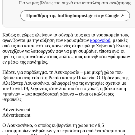
Για να μας βλέπεις πιο συχνά στα αποτελέσματα αναζήτησης
Προσθήκη της huffingtonpost.gr στην Google
Καθώς οι χώρες κλείνουν τα σύνορά τους και τα νοσοκομεία τους
αγωνίζονται με την αύξηση των κρουσμάτων
κορονοϊού
, μερικές
από τις πιο καταπιεστικές κοινωνίες στην πρώην Σοβιετική Ενωση
συνεχίζουν να λειτουργούν σαν να μην συμβαίνει τίποτα ενώ οι
ηγέτες τους συνιστούν στους πολίτες τους ασυνήθιστα «φάρμακα»
εν μέσω της πανδημίας.
Πάρτε, για παράδειγμα, τη Λευκορωσία – μια μικρή χώρα που
βρίσκεται ανάμεσα στη Ρωσία και την Πολωνία: Ο Πρόεδρος της,
Αλεξάντερ Λουκασένκο, αδιαφορεί για τις ανησυχίες σχετικά με
τον Covid-19, λέγοντας στον λαό του ότι το χόκεϊ, η βότκα και η
«μπάνια» – μια παραδοσιακή σάουνα – είναι οι καλύτερες
θεραπείες.
Advertisement
Advertisement
Ο Λουκασένκο, ο οποίος κυβερνάει τη χώρα των 9,5
εκατομμυρίων ανθρώπων για περισσότερο από ένα τέταρτο του