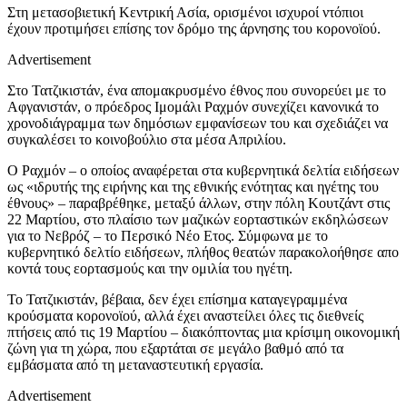
Στη μετασοβιετική Κεντρική Ασία, ορισμένοι ισχυροί ντόπιοι
έχουν προτιμήσει επίσης τον δρόμο της άρνησης του κορονοϊού.
Advertisement
Στο Τατζικιστάν, ένα απομακρυσμένο έθνος που συνορεύει με το
Αφγανιστάν, ο πρόεδρος Ιμομάλι Ραχμόν συνεχίζει κανονικά το
χρονοδιάγραμμα των δημόσιων εμφανίσεων του και σχεδιάζει να
συγκαλέσει το κοινοβούλιο στα μέσα Απριλίου.
Ο Ραχμόν – ο οποίος αναφέρεται στα κυβερνητικά δελτία ειδήσεων
ως «ιδρυτής της ειρήνης και της εθνικής ενότητας και ηγέτης του
έθνους» – παραβρέθηκε, μεταξύ άλλων, στην πόλη Κουτζάντ στις
22 Μαρτίου, στο πλαίσιο των μαζικών εορταστικών εκδηλώσεων
για το Νεβρόζ – το Περσικό Νέο Ετος. Σύμφωνα με το
κυβερνητικό δελτίο ειδήσεων, πλήθος θεατών παρακολοήθησε απο
κοντά τους εορτασμούς και την ομιλία του ηγέτη.
Το Τατζικιστάν, βέβαια, δεν έχει επίσημα καταγεγραμμένα
κρούσματα κορονοϊού, αλλά έχει αναστείλει όλες τις διεθνείς
πτήσεις από τις 19 Μαρτίου – διακόπτοντας μια κρίσιμη οικονομική
ζώνη για τη χώρα, που εξαρτάται σε μεγάλο βαθμό από τα
εμβάσματα από τη μεταναστευτική εργασία.
Advertisement