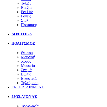
Ταξίδι
Ευεξία
Pet Life
Γονείς
Στυλ
Προτάσεις
ΑΘΛΗΤΙΚΑ
ΠΟΛΙΤΣΜΟΣ
Θέατρο
Μουσική
Χορός
Μουσεία
Σινεμά
Βιβλίο
Εικαστικά
Τηλεόραση
ENTERTAINMENT
22ΟΣ ΑΙΩΝΑΣ
Τεχνολογία