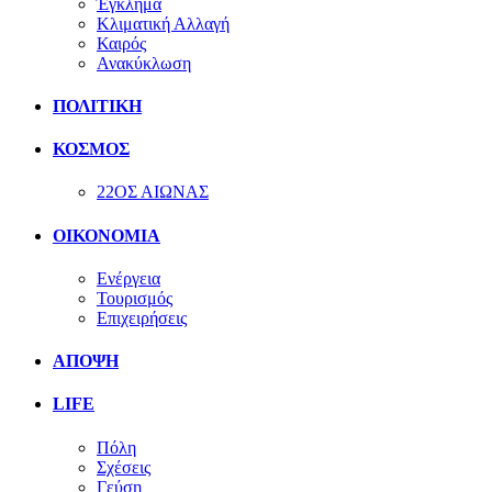
Έγκλημα
Κλιματική Αλλαγή
Καιρός
Ανακύκλωση
ΠΟΛΙΤΙΚΗ
ΚΟΣΜΟΣ
22ΟΣ ΑΙΩΝΑΣ
ΟΙΚΟΝΟΜΙΑ
Ενέργεια
Τουρισμός
Επιχειρήσεις
ΑΠΟΨΗ
LIFE
Πόλη
Σχέσεις
Γεύση