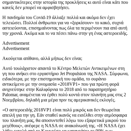
σημαντικότερες στην ιστορία της προκλήσεις κι αυτό είναι κάτι που
κανείς δεν μπορεί να αμφισβητήσει.
Η πανδημία του Covid-19 άλλαξε πολλά και ακόμα δεν έχει
τελειώσει. Πολλοί άνθρωποι για να «ξορκίσουν» το κακό, συχνά
αστειεύονται, επισημαίνοντας πως όλα τα περιμένουν πια από αυτή
την χρονιά. Ακόμα και το να πέσει πάνω στην γη ένας αστεροειδής.
Advertisement
Advertisement
Ακούγεται απίθανο, αλλά μήπως δεν είναι;
Αυτό τουλάχιστον απαντά το Κέντρο Μελετών Αντικειμένων στη
γη που ανήκει στο εργαστήριο Jet Propulsion της NASA. Σύμφωνα,
ειδικότερα, με την επιστημονική του ομάδα, το ουράνιο
αντικείμενο με την ονομασία «2018VP1» που για πρώτη φορά
ανιχνεύτηκε στην Καλιφόρνια το 2018 από το παρατηρητήριο
Palomar, αναμένεται να έρθει πολύ κοντά στον πλανήτη μας στις 2
Νοεμβρίου, δηλαδή μια μέρα πριν τις αμερικανικές εκλογές.
«Ο αστεροειδής 2018VP1 είναι πολύ μικρός και δεν θεωρείται
απειλή για την γη. Εάν σταθεί ικανός να εισέλθει στην ατμόσφαιρα
του πλανήτη μας, θα αποσυντεθεί λόγω του εξαιρετικά μικρού του
μεγέθους», ανέφερε η NASA σε ανακοίνωσή της. «Η NASA έχει
λάβει εντολή από το Κογκρέσο να καταγράψει το 90% των