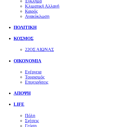
Έγκλημα
Κλιματική Αλλαγή
Καιρός
Ανακύκλωση
ΠΟΛΙΤΙΚΗ
ΚΟΣΜΟΣ
22ΟΣ ΑΙΩΝΑΣ
ΟΙΚΟΝΟΜΙΑ
Ενέργεια
Τουρισμός
Επιχειρήσεις
ΑΠΟΨΗ
LIFE
Πόλη
Σχέσεις
Γεύση