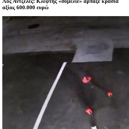
Λος Αντζελες: Κλέφτης «σομελιέ» άρπαξε κρασιά
αξίας 600.000 ευρώ