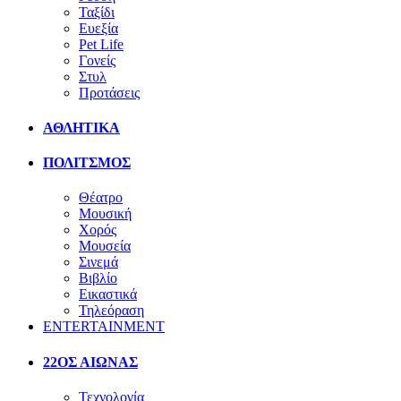
Ταξίδι
Ευεξία
Pet Life
Γονείς
Στυλ
Προτάσεις
ΑΘΛΗΤΙΚΑ
ΠΟΛΙΤΣΜΟΣ
Θέατρο
Μουσική
Χορός
Μουσεία
Σινεμά
Βιβλίο
Εικαστικά
Τηλεόραση
ENTERTAINMENT
22ΟΣ ΑΙΩΝΑΣ
Τεχνολογία