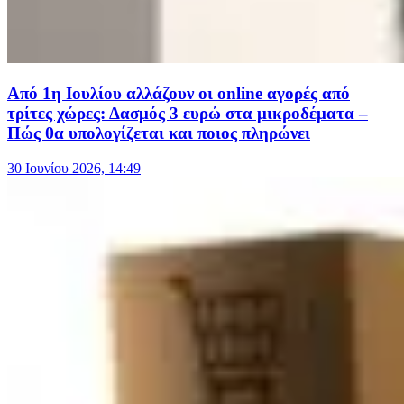
Από 1η Ιουλίου αλλάζουν οι online αγορές από
τρίτες χώρες: Δασμός 3 ευρώ στα μικροδέματα –
Πώς θα υπολογίζεται και ποιος πληρώνει
30 Ιουνίου 2026, 14:49