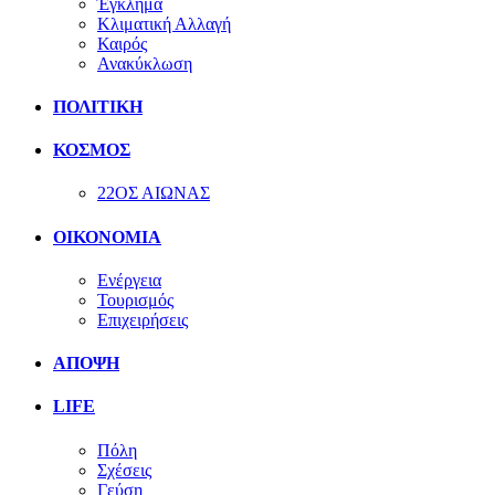
Έγκλημα
Κλιματική Αλλαγή
Καιρός
Ανακύκλωση
ΠΟΛΙΤΙΚΗ
ΚΟΣΜΟΣ
22ΟΣ ΑΙΩΝΑΣ
ΟΙΚΟΝΟΜΙΑ
Ενέργεια
Τουρισμός
Επιχειρήσεις
ΑΠΟΨΗ
LIFE
Πόλη
Σχέσεις
Γεύση