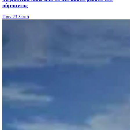
σύμπαντος
Πριν
23 λεπτά