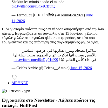
Shakira les mintió a todo el mundo.
pic.twitter.com/c3nxeCBufQ
— TermoEcu 🇪🇨🇪🇦🎙⚽️ (@TermoEcu2021)
June
11, 2026
Η όλη ιστορία φαίνεται πως δεν πέρασε απαρατήρητη από την ίδια
πάντως: Εμφανιζόμενη σε συναυλία στις 15 Ιουνίου, η Σακίρα
έβγαλε γελώντας τα γυαλιά ηλίου που φορούσε, σε κάτι που
ερμηνεύτηκε και ως απάντηση στις συγκεκριμένες φημολογίες.
شاكيرا تضحك وتنزع نظارتها في عرضها المباشر
بالأمس بسبب انها تذكرت إتهام الجمهور بجلب بديلة لها
pic.twitter.com/d6nDg91pK9
في اداء كأس العالم 😭!
— Celebs Arabic (@Celebs__Arabic)
June 15, 2026
ΔΙΕΘΝΕΣ
Εγγραφείτε στο Newsletter - Λάβετε πρώτοι τις
επιλογές HuffPost