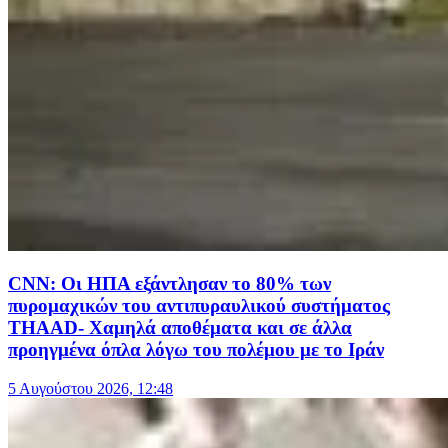
CNN: Οι ΗΠΑ εξάντλησαν το 80% των
πυρομαχικών του αντιπυραυλικού συστήματος
THAAD- Χαμηλά αποθέματα και σε άλλα
προηγμένα όπλα λόγω του πολέμου με το Ιράν
5 Αυγούστου 2026, 12:48