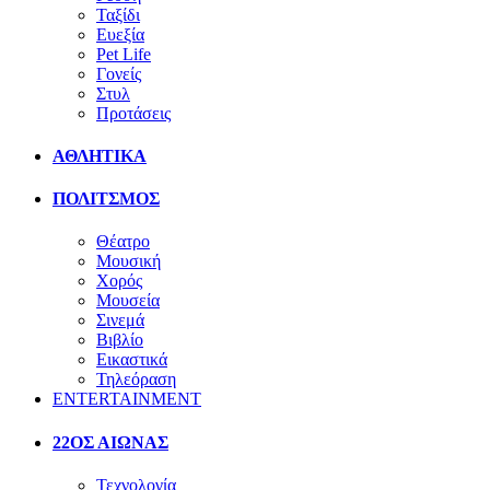
Ταξίδι
Ευεξία
Pet Life
Γονείς
Στυλ
Προτάσεις
ΑΘΛΗΤΙΚΑ
ΠΟΛΙΤΣΜΟΣ
Θέατρο
Μουσική
Χορός
Μουσεία
Σινεμά
Βιβλίο
Εικαστικά
Τηλεόραση
ENTERTAINMENT
22ΟΣ ΑΙΩΝΑΣ
Τεχνολογία