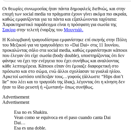
Οι θεωρίες συνωμοσίας ήταν πάντα δημοφιλείς διεθνώς, και στην
εποχή των social media τα πράγματα έχουν γίνει ακόμα πιο ακραία,
καθώς εμφανίζονται για τα πάντα και εξαπλώνονται ταχύτατα:
Χαρακτηριστικό παράδειγμα είναι η πρόσφατη για σωσία της
Σακίρα
στην τελετή έναρξης του
Μουντιάλ.
Η Κολομβιανή τραγουδίστρια εμφανίστηκε επί σκηνής στην Πόλη
του Μεξικού για να τραγουδήσει το «Dai Dai» στις 11 Ιουνίου,
προκαλώντας σάλο στα social media, καθώς εμφανίστηκαν κάποιοι
που έλεγαν ότι είχε σωσία (body double), υποστηρίζοντας ότι δεν
φάνηκε να έχει την ενέργεια που έχει συνήθως και αναλύοντας
κάθε λεπτομέρεια. Κάποιοι είπαν ότι έμοιαζε διαφορετική στο
πρόσωπο και στο σώμα, ενώ άλλοι σχολίασαν τα γυαλιά ηλίου.
Αρκετοί ωστόσο υπέδειξαν τους…γοφούς (άλλωστε “Hips don’t
lie” που λέει και το τραγούδι της ίδιας), λέγοντας ότι η κίνηση δεν
ήταν το ίδιο ρευστή ή «ζωντανή» όπως συνήθως.
Advertisement
Advertisement
Esa no es Shakira.
Vean como se equivoca en el paso cuando canta Dai
Dai…
Esa es una doble.