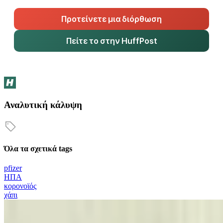
Προτείνετε μια διόρθωση
Πείτε το στην HuffPost
Αναλυτική κάλυψη
Όλα τα σχετικά tags
pfizer
ΗΠΑ
κορονοϊός
χάπι