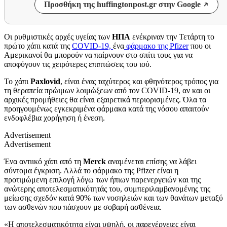
Προσθήκη της huffingtonpost.gr στην Google
Οι ρυθμιστικές αρχές υγείας των
ΗΠΑ
ενέκριναν την Τετάρτη το
πρώτο χάπι κατά της
COVID-19,
ένα
φάρμακο της Pfizer
που οι
Αμερικανοί θα μπορούν να παίρνουν στο σπίτι τους για να
αποφύγουν τις χειρότερες επιπτώσεις του ιού.
Το χάπι
Paxlovid
, είναι ένας ταχύτερος και φθηνότερος τρόπος για
τη θεραπεία πρώιμων λοιμώξεων από τον COVID-19, αν και οι
αρχικές προμήθειες θα είναι εξαιρετικά περιορισμένες. Όλα τα
προηγουμένως εγκεκριμένα φάρμακα κατά της νόσου απαιτούν
ενδοφλέβια χορήγηση ή ένεση.
Advertisement
Advertisement
Ένα αντιικό χάπι από τη
Merck
αναμένεται επίσης να λάβει
σύντομα έγκριση. Αλλά το φάρμακο της Pfizer είναι η
προτιμώμενη επιλογή λόγω των ήπιων παρενεργειών και της
ανώτερης αποτελεσματικότητάς του, συμπεριλαμβανομένης της
μείωσης σχεδόν κατά 90% των νοσηλειών και των θανάτων μεταξύ
των ασθενών που πάσχουν με σοβαρή ασθένεια.
«Η αποτελεσματικότητα είναι υψηλή, οι παρενέργειες είναι