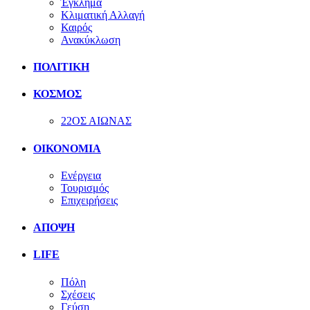
Έγκλημα
Κλιματική Αλλαγή
Καιρός
Ανακύκλωση
ΠΟΛΙΤΙΚΗ
ΚΟΣΜΟΣ
22ΟΣ ΑΙΩΝΑΣ
ΟΙΚΟΝΟΜΙΑ
Ενέργεια
Τουρισμός
Επιχειρήσεις
ΑΠΟΨΗ
LIFE
Πόλη
Σχέσεις
Γεύση