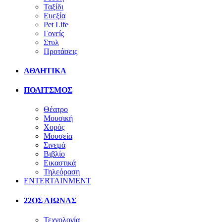
Ταξίδι
Ευεξία
Pet Life
Γονείς
Στυλ
Προτάσεις
ΑΘΛΗΤΙΚΑ
ΠΟΛΙΤΣΜΟΣ
Θέατρο
Μουσική
Χορός
Μουσεία
Σινεμά
Βιβλίο
Εικαστικά
Τηλεόραση
ENTERTAINMENT
22ΟΣ ΑΙΩΝΑΣ
Τεχνολογία