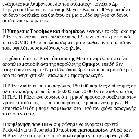
ελάχιστες και λαμβάνευαι δια του στόματος», τονίζει ο Δρ
Γκρέγκορι Πόλαντ της κλινικής Mayo. «Βλέπετε 90% μειωμένο
κίνδυνο νοσηλείας και θανάτου σε μια ομάδα υψηλού κινδύνου —
αυτό είναι εκπληκτικό».
Η
Υπηρεσία Τροφίμων και Φαρμάκων
ενέκρινε το φάρμακο της
Pfizer για ενήλικες και παιδιά ηλικίας 12 ετών και άνω με θετικό
τεστ COVID-19 και πρώιμα συμπτώματα καθώς αντιμετωπίζουν
τους υψηλότερους κινδύνους νοσηλείας.
Τα χάπια τόσο της Pfizer όσο και της Merck αναμένεται να είναι
αποτελεσματικά έναντι της παραλλαγής
Ομικρον
επειδή δεν
στοχεύουν την πρωτεΐνη ακίδας όπου βρίσκονται οι περισσότερες
από τις ανησυχητικές μεταλλάξεις της παραλλαγής.
Η Pfizer διαθέτει επί του παρόντος 180.000 παρτίδες διαθέσιμες σε
όλο τον κόσμο, με περίπου 60.000 έως 70.000 να διατίθενται στις
Η.Π.Α. Η Pfizer ανακοίνωσε ότι η μικρή προσφορά οφείλεται στον
χρόνο κατασκευής — επί του παρόντος περίπου εννέα μήνες. Η
εταιρεία λέει ότι μπορεί να μειώσει στο μισό τον χρόνο παραγωγής
το επόμενο έτος.
Η
κυβέρνηση των ΗΠΑ
συμφώνησε να αγοράσει αρκετά
Paxlovid για τη θεραπεία
10 περίπου εκατομμυρίων
ανθρώπων.
Η Pfizer λέει ότι βρίσκεται σε καλό δρόμο για την παραγωγή 80