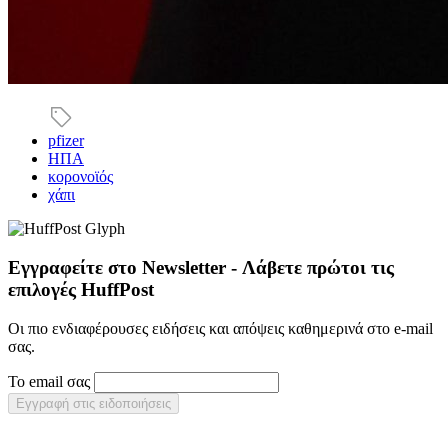
pfizer
ΗΠΑ
κορονοϊός
χάπι
Εγγραφείτε στο Newsletter - Λάβετε πρώτοι τις
επιλογές HuffPost
Οι πιο ενδιαφέρουσες ειδήσεις και απόψεις καθημερινά στο e-mail
σας.
Το email σας
Εγγραφή στις ειδοποιήσεις