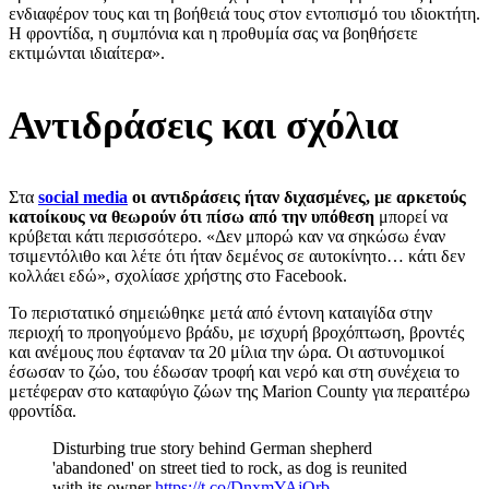
ενδιαφέρον τους και τη βοήθειά τους στον εντοπισμό του ιδιοκτήτη.
Η φροντίδα, η συμπόνια και η προθυμία σας να βοηθήσετε
εκτιμώνται ιδιαίτερα».
Αντιδράσεις και σχόλια
Στα
social media
οι αντιδράσεις ήταν διχασμένες, με αρκετούς
κατοίκους να θεωρούν ότι πίσω από την υπόθεση
μπορεί να
κρύβεται κάτι περισσότερο. «Δεν μπορώ καν να σηκώσω έναν
τσιμεντόλιθο και λέτε ότι ήταν δεμένος σε αυτοκίνητο… κάτι δεν
κολλάει εδώ», σχολίασε χρήστης στο Facebook.
Το περιστατικό σημειώθηκε μετά από έντονη καταιγίδα στην
περιοχή το προηγούμενο βράδυ, με ισχυρή βροχόπτωση, βροντές
και ανέμους που έφταναν τα 20 μίλια την ώρα. Οι αστυνομικοί
έσωσαν το ζώο, του έδωσαν τροφή και νερό και στη συνέχεια το
μετέφεραν στο καταφύγιο ζώων της Marion County για περαιτέρω
φροντίδα.
Disturbing true story behind German shepherd
'abandoned' on street tied to rock, as dog is reunited
with its owner
https://t.co/DnxmYAjOrb