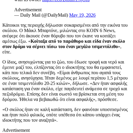
Advertisement
— Daily Mail (@DailyMail)
May 19, 2026
Κάτοικοι της περιοχής δήλωσαν σοκαρισμένοι από την εικόνα του
σκύλου. Ο Μάικλ Μπαρτόνε, μιλώντας στο KOIN 6 News,
ανέφερε ότι άκουσε έναν θόρυβο που τον έκανε να κοιτάξει
αμέσως έξω. «
Κοίταξα από το παράθυρο και είδα έναν σκύλο
στον δρόμο να σέρνει πίσω του έναν μεγάλο τσιμεντόλιθο
»,
είπε.
Ο ίδιος, ανησυχώντας για το ζώο, του έδωσε τροφή και νερό και
έμεινε μαζί του, ελπίζοντας ότι ο ιδιοκτήτης του θα εμφανιστεί,
κάτι που τελικά δεν συνέβη. «Είμαι άνθρωπος που αγαπά τους
σκύλους, ανησύχησα. Ήταν δεμένος με λουρί περίπου 1,5 μέτρου
σε έναν τσιμεντόλιθο 20-25 κιλών», δήλωσε. «Δεν ήταν ασφαλής
κατάσταση για έναν σκύλο, είχε παγιδευτεί ανάμεσα σε τροχό και
πεζοδρόμιο. Επίσης δεν είναι σωστό να βρίσκεται στη μέση του
δρόμου. Ήθελα να βεβαιωθώ ότι είναι ασφαλής», πρόσθεσε.
«Ο σκύλος ήταν σε καλή κατάσταση, δεν φαινόταν υποσιτισμένος
και ήταν πολύ φιλικός, οπότε υπέθεσα ότι κάπου υπάρχει ένας
ιδιοκτήτης που τον αναζητά».
Advertisement