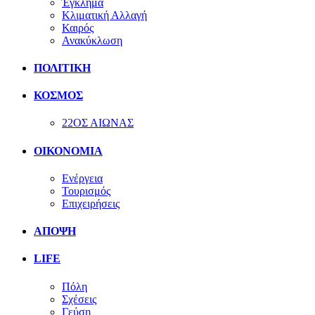
Έγκλημα
Κλιματική Αλλαγή
Καιρός
Ανακύκλωση
ΠΟΛΙΤΙΚΗ
ΚΟΣΜΟΣ
22ΟΣ ΑΙΩΝΑΣ
ΟΙΚΟΝΟΜΙΑ
Ενέργεια
Τουρισμός
Επιχειρήσεις
ΑΠΟΨΗ
LIFE
Πόλη
Σχέσεις
Γεύση