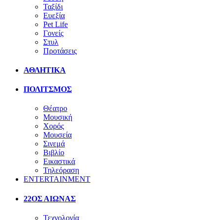
Ταξίδι
Ευεξία
Pet Life
Γονείς
Στυλ
Προτάσεις
ΑΘΛΗΤΙΚΑ
ΠΟΛΙΤΣΜΟΣ
Θέατρο
Μουσική
Χορός
Μουσεία
Σινεμά
Βιβλίο
Εικαστικά
Τηλεόραση
ENTERTAINMENT
22ΟΣ ΑΙΩΝΑΣ
Τεχνολογία