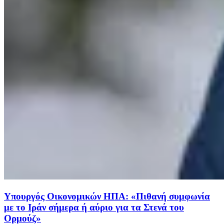
Υπουργός Οικονομικών ΗΠΑ: «Πιθανή συμφωνία
με το Ιράν σήμερα ή αύριο για τα Στενά του
Ορμούζ»