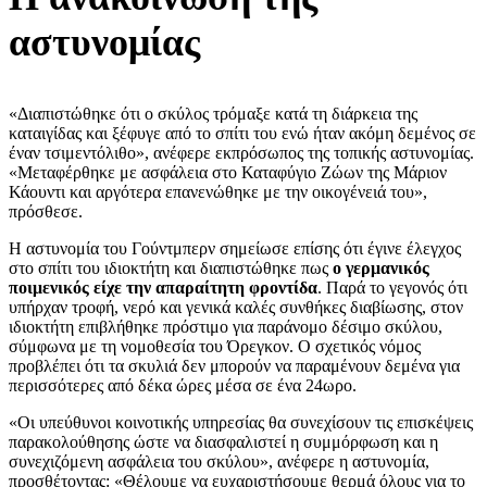
αστυνομίας
«Διαπιστώθηκε ότι ο σκύλος τρόμαξε κατά τη διάρκεια της
καταιγίδας και ξέφυγε από το σπίτι του ενώ ήταν ακόμη δεμένος σε
έναν τσιμεντόλιθο», ανέφερε εκπρόσωπος της τοπικής αστυνομίας.
«Μεταφέρθηκε με ασφάλεια στο Καταφύγιο Ζώων της Μάριον
Κάουντι και αργότερα επανενώθηκε με την οικογένειά του»,
πρόσθεσε.
Η αστυνομία του Γούντμπερν σημείωσε επίσης ότι έγινε έλεγχος
στο σπίτι του ιδιοκτήτη και διαπιστώθηκε πως
ο γερμανικός
ποιμενικός είχε την απαραίτητη φροντίδα
. Παρά το γεγονός ότι
υπήρχαν τροφή, νερό και γενικά καλές συνθήκες διαβίωσης, στον
ιδιοκτήτη επιβλήθηκε πρόστιμο για παράνομο δέσιμο σκύλου,
σύμφωνα με τη νομοθεσία του Όρεγκον. Ο σχετικός νόμος
προβλέπει ότι τα σκυλιά δεν μπορούν να παραμένουν δεμένα για
περισσότερες από δέκα ώρες μέσα σε ένα 24ωρο.
«Οι υπεύθυνοι κοινοτικής υπηρεσίας θα συνεχίσουν τις επισκέψεις
παρακολούθησης ώστε να διασφαλιστεί η συμμόρφωση και η
συνεχιζόμενη ασφάλεια του σκύλου», ανέφερε η αστυνομία,
προσθέτοντας: «Θέλουμε να ευχαριστήσουμε θερμά όλους για το