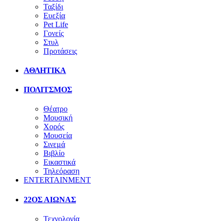
Ταξίδι
Ευεξία
Pet Life
Γονείς
Στυλ
Προτάσεις
ΑΘΛΗΤΙΚΑ
ΠΟΛΙΤΣΜΟΣ
Θέατρο
Μουσική
Χορός
Μουσεία
Σινεμά
Βιβλίο
Εικαστικά
Τηλεόραση
ENTERTAINMENT
22ΟΣ ΑΙΩΝΑΣ
Τεχνολογία