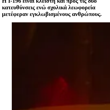
Η I-196 είναι κλειστή και προς τις δύο
κατευθύνσεις ενώ σχολικά λεωφορεία
μετέφεραν εγκλωβισμένους ανθρώπους.