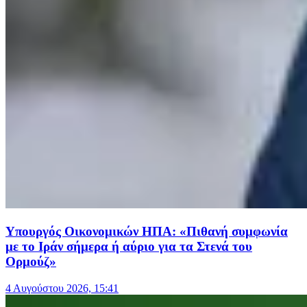
Υπουργός Οικονομικών ΗΠΑ: «Πιθανή συμφωνία
με το Ιράν σήμερα ή αύριο για τα Στενά του
Ορμούζ»
4 Αυγούστου 2026, 15:41