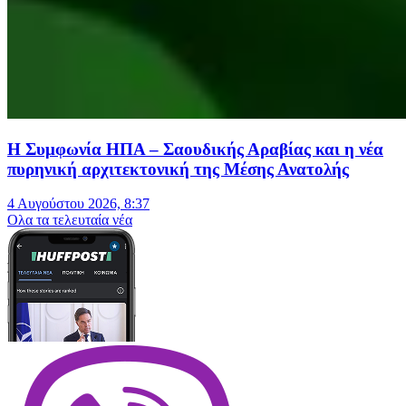
Η Συμφωνία ΗΠΑ – Σαουδικής Αραβίας και η νέα
πυρηνική αρχιτεκτονική της Μέσης Ανατολής
4 Αυγούστου 2026, 8:37
Oλα τα τελευταία νέα