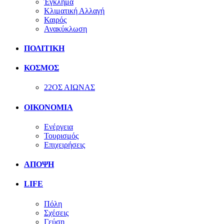
Έγκλημα
Κλιματική Αλλαγή
Καιρός
Ανακύκλωση
ΠΟΛΙΤΙΚΗ
ΚΟΣΜΟΣ
22ΟΣ ΑΙΩΝΑΣ
ΟΙΚΟΝΟΜΙΑ
Ενέργεια
Τουρισμός
Επιχειρήσεις
ΑΠΟΨΗ
LIFE
Πόλη
Σχέσεις
Γεύση