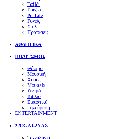
Ταξίδι
Ευεξία
Pet Life
Γονείς
Στυλ
Προτάσεις
ΑΘΛΗΤΙΚΑ
ΠΟΛΙΤΣΜΟΣ
Θέατρο
Μουσική
Χορός
Μουσεία
Σινεμά
Βιβλίο
Εικαστικά
Τηλεόραση
ENTERTAINMENT
22ΟΣ ΑΙΩΝΑΣ
Τεχνολογία