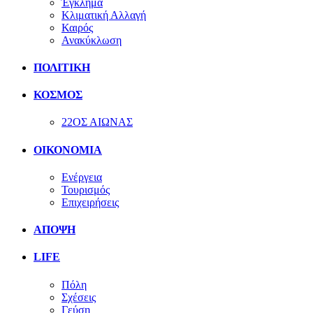
Έγκλημα
Κλιματική Αλλαγή
Καιρός
Ανακύκλωση
ΠΟΛΙΤΙΚΗ
ΚΟΣΜΟΣ
22ΟΣ ΑΙΩΝΑΣ
ΟΙΚΟΝΟΜΙΑ
Ενέργεια
Τουρισμός
Επιχειρήσεις
ΑΠΟΨΗ
LIFE
Πόλη
Σχέσεις
Γεύση