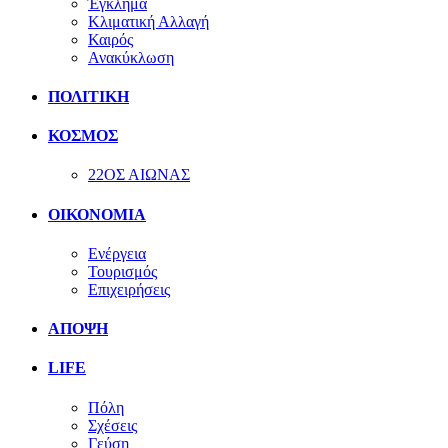
Έγκλημα
Κλιματική Αλλαγή
Καιρός
Ανακύκλωση
ΠΟΛΙΤΙΚΗ
ΚΟΣΜΟΣ
22ΟΣ ΑΙΩΝΑΣ
ΟΙΚΟΝΟΜΙΑ
Ενέργεια
Τουρισμός
Επιχειρήσεις
ΑΠΟΨΗ
LIFE
Πόλη
Σχέσεις
Γεύση