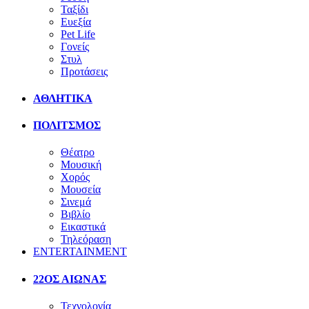
Ταξίδι
Ευεξία
Pet Life
Γονείς
Στυλ
Προτάσεις
ΑΘΛΗΤΙΚΑ
ΠΟΛΙΤΣΜΟΣ
Θέατρο
Μουσική
Χορός
Μουσεία
Σινεμά
Βιβλίο
Εικαστικά
Τηλεόραση
ENTERTAINMENT
22ΟΣ ΑΙΩΝΑΣ
Τεχνολογία