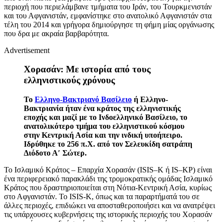
περιοχή που περιελάμβανε τμήματα του Ιράν, του Τουρκμενιστάν
και του Αφγανιστάν, εμφανίστηκε στο ανατολικό Αφγανιστάν στα
τέλη του 2014 και γρήγορα δημιούργησε τη φήμη μίας οργάνωσης
που δρα με ακραία βαρβαρότητα.
Advertisement
Χορασάν: Με ιστορία από τους
ελληνιστικούς χρόνους
Το
Ελληνο-Βακτριανό Βασίλειο
ή Ελληνο-
Βακτριανία ήταν ένα κράτος της ελληνιστικής
εποχής και μαζί με το Ινδοελληνικό Βασίλειο, το
ανατολικότερο τμήμα του ελληνιστικού κόσμου
στην Κεντρική Ασία και την ινδική υποήπειρο.
Ιδρύθηκε το 256 π.Χ. από τον Σελευκίδη σατράπη
Διόδοτο Α′ Σώτερ.
Το Ισλαμικό Κράτος – Επαρχία Χορασάν (ISIS–K ή IS–KP) είναι
ένα περιφερειακό παρακλάδι της τρομοκρατικής ομάδας Ισλαμικό
Κράτος που δραστηριοποιείται στη Νότια-Κεντρική Ασία, κυρίως
στο Αφγανιστάν. Το ISIS-K, όπως και τα παραρτήματά του σε
άλλες περιοχές, επιδιώκει να αποσταθεροποιήσει και να ανατρέψει
τις υπάρχουσες κυβερνήσεις της ιστορικής περιοχής του Χορασάν