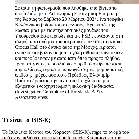
Σε αυτή τη φωτογραφία που λήφθηκε από βίντεο το
οποίο διένειμε η Αστυνομική Ερευνητική Επιτροπή
της Ρωσίας το Σάββατο 23 Μαρτίου 2024, ένα τουφέκι
Καλάσνικοφ βρίσκεται στο έδαφος. Ερευνητές της
Ρωσίας μαζί με τις επιχειρησιακές μονάδες του
Υπουργείου Εσωτερικών και της FSB , εργάζοντα στη
σκηνή μετά από μια τρομοκρατική επίθεση στο κτίριο
Crocus Hall στο δυτικό άκρο της Μόσχας. Αρκετοί
ένοπλοι εισέβαλαν σε μια μεγάλη αίθουσα συναυλιών
και πυροβόλησαν με αυτόματα όπλα προς το πλήθος,
τραυματίζοντας απροσδιόριστο αριθμό ανθρώπων και
πυρπολώντας τεράστια πυρκαγιά σε μια τρομοκρατική
επίθεση, ημέρες αφότου ο Πρόεδρος Βλαντιμίρ
Πούτιν εδραίωσε την ισχύ του στη χώρα σε μια
εξαιρετικά ενορχηστρωμένη εκλογική διαδικασία.
(Investigative Committee of Russia via AP)
via
Associated Press
Τι είναι το ISIS-K;
Το Ισλαμικό Κράτος του Χορασάν (ISIS-K), πήρε το όνομά του
από έναν παλιό γεωγραφικό όρο (επαρχία Χορασάν) για την