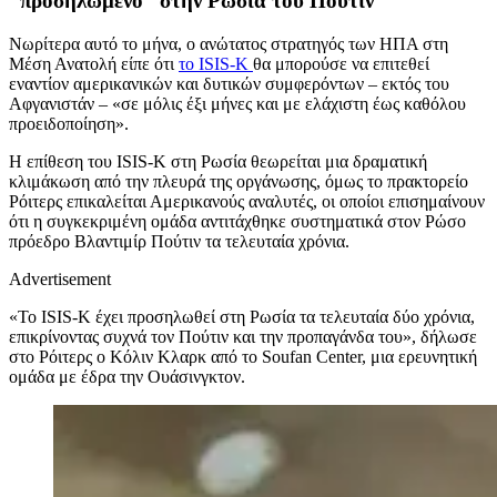
”προσηλωμένο” στην Ρωσία του Πούτιν
Νωρίτερα αυτό το μήνα, ο ανώτατος στρατηγός των ΗΠΑ στη
Μέση Ανατολή είπε ότι
το ISIS-K
θα μπορούσε να επιτεθεί
εναντίον αμερικανικών και δυτικών συμφερόντων – εκτός του
Αφγανιστάν – «σε μόλις έξι μήνες και με ελάχιστη έως καθόλου
προειδοποίηση».
Η επίθεση του ISIS-K στη Ρωσία θεωρείται μια δραματική
κλιμάκωση από την πλευρά της οργάνωσης, όμως το πρακτορείο
Ρόιτερς επικαλείται Αμερικανούς αναλυτές, οι οποίοι επισημαίνουν
ότι η συγκεκριμένη ομάδα αντιτάχθηκε συστηματικά στον Ρώσο
πρόεδρο Βλαντιμίρ Πούτιν τα τελευταία χρόνια.
Advertisement
«Το ISIS-K έχει προσηλωθεί στη Ρωσία τα τελευταία δύο χρόνια,
επικρίνοντας συχνά τον Πούτιν και την προπαγάνδα του», δήλωσε
στο Ρόιτερς ο Κόλιν Κλαρκ από το Soufan Center, μια ερευνητική
ομάδα με έδρα την Ουάσινγκτον.