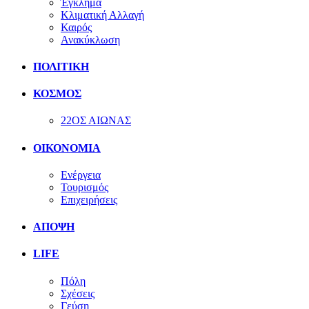
Έγκλημα
Κλιματική Αλλαγή
Καιρός
Ανακύκλωση
ΠΟΛΙΤΙΚΗ
ΚΟΣΜΟΣ
22ΟΣ ΑΙΩΝΑΣ
ΟΙΚΟΝΟΜΙΑ
Ενέργεια
Τουρισμός
Επιχειρήσεις
ΑΠΟΨΗ
LIFE
Πόλη
Σχέσεις
Γεύση