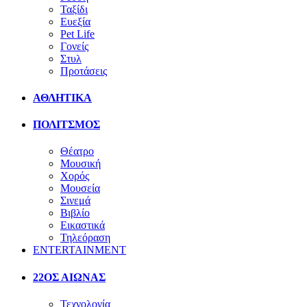
Ταξίδι
Ευεξία
Pet Life
Γονείς
Στυλ
Προτάσεις
ΑΘΛΗΤΙΚΑ
ΠΟΛΙΤΣΜΟΣ
Θέατρο
Μουσική
Χορός
Μουσεία
Σινεμά
Βιβλίο
Εικαστικά
Τηλεόραση
ENTERTAINMENT
22ΟΣ ΑΙΩΝΑΣ
Τεχνολογία