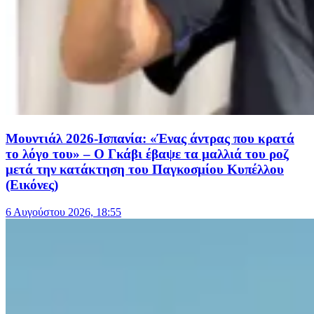
Μουντιάλ 2026-Ισπανία: «Ένας άντρας που κρατά
το λόγο του» – Ο Γκάβι έβαψε τα μαλλιά του ροζ
μετά την κατάκτηση του Παγκοσμίου Κυπέλλου
(Εικόνες)
6 Αυγούστου 2026, 18:55