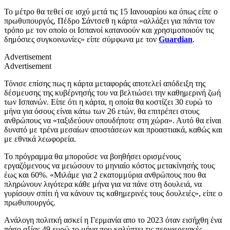
Το μέτρο θα τεθεί σε ισχύ μετά τις 15 Ιανουαρίου κα όπως είπε ο
πρωθυπουργός, Πέδρο Σάντσεθ η κάρτα «αλλάξει για πάντα τον
τρόπο με τον οποίο οι Ισπανοί κατανοούν και χρησιμοποιούν τις
δημόσιες συγκοινωνίες» είπε σύμφωνα με τον
Guardian
.
Advertisement
Advertisement
Τόνισε επίσης πως η κάρτα μεταφοράς αποτελεί απόδειξη της
δέσμευσης της κυβέρνησής του να βελτιώσει την καθημερινή ζωή
των Ισπανών. Είπε ότι η κάρτα, η οποία θα κοστίζει 30 ευρώ το
μήνα για όσους είναι κάτω των 26 ετών, θα επιτρέπει στους
ανθρώπους να «ταξιδεύουν οπουδήποτε στη χώρα». Αυτό θα είναι
δυνατό με τρένα μεσαίων αποστάσεων και προαστιακά, καθώς και
με εθνικά λεωφορεία.
Το πρόγραμμα θα μπορούσε να βοηθήσει ορισμένους
εργαζόμενους να μειώσουν το μηνιαίο κόστος μετακίνησής τους
έως και 60%. «Μιλάμε για 2 εκατομμύρια ανθρώπους που θα
πληρώνουν λιγότερα κάθε μήνα για να πάνε στη δουλειά, να
γυρίσουν σπίτι ή να κάνουν τις καθημερινές τους δουλειές», είπε ο
πρωθυπουργός.
Aνάλογη πολιτκή ασκεί η Γερμανία απο το 2023 όταν εισήχθη ένα
πάσο αξίας 49 ευρώ το μήνα που καλύπτει τις περιφερειακές