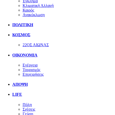
Έγκλημα
Κλιματική Αλλαγή
Καιρός
Ανακύκλωση
ΠΟΛΙΤΙΚΗ
ΚΟΣΜΟΣ
22ΟΣ ΑΙΩΝΑΣ
ΟΙΚΟΝΟΜΙΑ
Ενέργεια
Τουρισμός
Επιχειρήσεις
ΑΠΟΨΗ
LIFE
Πόλη
Σχέσεις
Γεύση