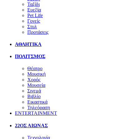
Ταξίδι
Ευεξία
Pet Life
Γονείς
Στυλ
Προτάσεις
ΑΘΛΗΤΙΚΑ
ΠΟΛΙΤΣΜΟΣ
Θέατρο
Μουσική
Χορός
Μουσεία
Σινεμά
Βιβλίο
Εικαστικά
Τηλεόραση
ENTERTAINMENT
22ΟΣ ΑΙΩΝΑΣ
Τεχνολογία