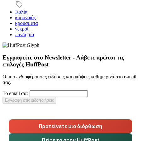
Ιταλία
κορονοϊός
κρούσματα
νεκροί
πανδημία
Εγγραφείτε στο Newsletter - Λάβετε πρώτοι τις
επιλογές HuffPost
Οι πιο ενδιαφέρουσες ειδήσεις και απόψεις καθημερινά στο e-mail
σας.
Το email σας
Εγγραφή στις ειδοποιήσεις
Προτείνετε μια διόρθωση
Πείτε το στην HuffPost