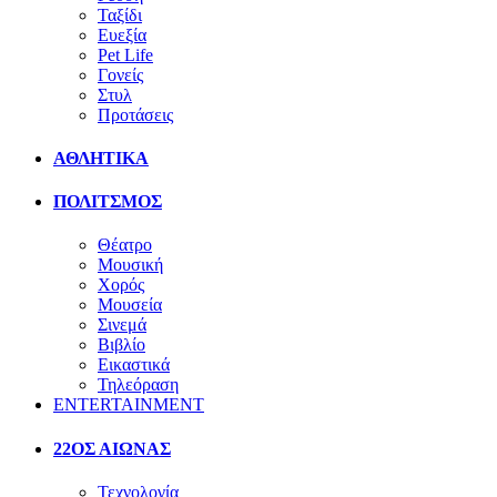
Ταξίδι
Ευεξία
Pet Life
Γονείς
Στυλ
Προτάσεις
ΑΘΛΗΤΙΚΑ
ΠΟΛΙΤΣΜΟΣ
Θέατρο
Μουσική
Χορός
Μουσεία
Σινεμά
Βιβλίο
Εικαστικά
Τηλεόραση
ENTERTAINMENT
22ΟΣ ΑΙΩΝΑΣ
Τεχνολογία