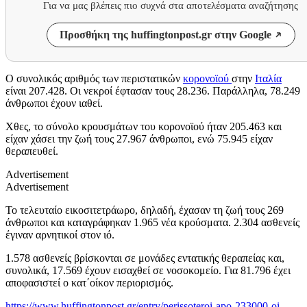
Για να μας βλέπεις πιο συχνά στα αποτελέσματα αναζήτησης
Προσθήκη της huffingtonpost.gr στην Google
Ο συνολικός αριθμός των περιστατικών
κορονοϊού
στην
Ιταλία
είναι 207.428. Οι νεκροί έφτασαν τους 28.236. Παράλληλα, 78.249
άνθρωποι έχουν ιαθεί.
Χθες, το σύνολο κρουσμάτων του κορονοϊού ήταν 205.463 και
είχαν χάσει την ζωή τους 27.967 άνθρωποι, ενώ 75.945 είχαν
θεραπευθεί.
Advertisement
Advertisement
Το τελευταίο εικοσιτετράωρο, δηλαδή, έχασαν τη ζωή τους 269
άνθρωποι και καταγράφηκαν 1.965 νέα κρούσματα. 2.304 ασθενείς
έγιναν αρνητικοί στον ιό.
1.578 ασθενείς βρίσκονται σε μονάδες εντατικής θεραπείας και,
συνολικά, 17.569 έχουν εισαχθεί σε νοσοκομείο. Για 81.796 έχει
αποφασιστεί ο κατ΄οίκον περιορισμός.
https://www.huffingtonpost.gr/entry/perissoteroi-apo-233000-oi-