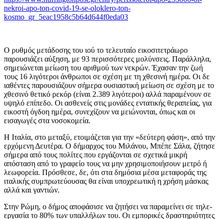
nekroi-apo-ton-covid-19-se-oloklero-ton-
kosmo_gr_5eac1958c5b64d644f0eda03
Ο ρυθμός μετάδοσης του ιού το τελευταίο εικοσιτετράωρο
παρουσιάζει αύξηση, με 93 περισσότερες μολύνσεις. Παράλληλα,
σημειώνεται μείωση του αριθμού των νεκρών. Έχασαν την ζωή
τους 16 λιγότεροι άνθρωποι σε σχέση με τη χθεσινή ημέρα. Οι δε
ιαθέντες παρουσιάζουν σήμερα ουσιαστική μείωση σε σχέση με το
χθεσινό θετικό ρεκόρ (είναι 2.389 λιγότεροι) αλλά παραμένουν σε
υψηλό επίπεδο. Οι ασθενείς στις μονάδες εντατικής θεραπείας, για
εικοστή όγδοη ημέρα, συνεχίζουν να μειώνονται, όπως και οι
εισαγωγές στα νοσοκομεία.
Η Ιταλία, στο μεταξύ, ετοιμάζεται για την «δεύτερη φάση», από την
ερχόμενη Δευτέρα. Ο δήμαρχος του Μιλάνου, Μπέπε Σάλα, ζήτησε
σήμερα από τους πολίτες που εργάζονται σε σχετικά μικρή
απόσταση από το γραφείο τους να μην χρησιμοποιήσουν μετρό ή
λεωφορεία. Πρόσθεσε, δε, ότι στα δημόσια μέσα μεταφοράς της
ιταλικής συμπρωτεύουσας θα είναι υποχρεωτική η χρήση μάσκας
αλλά και γαντιών.
Στην Ρώμη, ο δήμος αποφάσισε να ζητήσει να παραμείνει σε τηλε-
εργασία το 80% των υπαλλήλων του. Οι εμπορικές δραστηριότητες