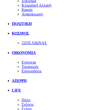
Έγκλημα
Κλιματική Αλλαγή
Καιρός
Ανακύκλωση
ΠΟΛΙΤΙΚΗ
ΚΟΣΜΟΣ
22ΟΣ ΑΙΩΝΑΣ
ΟΙΚΟΝΟΜΙΑ
Ενέργεια
Τουρισμός
Επιχειρήσεις
ΑΠΟΨΗ
LIFE
Πόλη
Σχέσεις
Γεύση