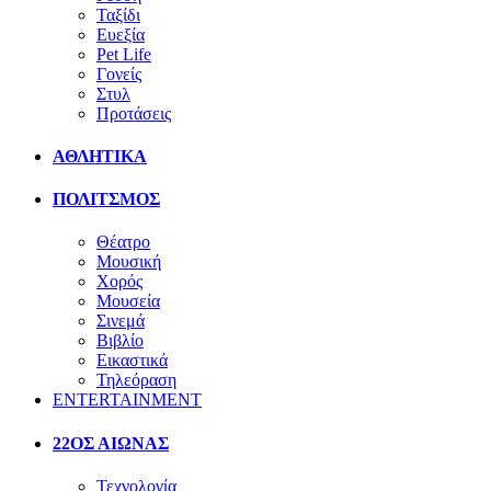
Ταξίδι
Ευεξία
Pet Life
Γονείς
Στυλ
Προτάσεις
ΑΘΛΗΤΙΚΑ
ΠΟΛΙΤΣΜΟΣ
Θέατρο
Μουσική
Χορός
Μουσεία
Σινεμά
Βιβλίο
Εικαστικά
Τηλεόραση
ENTERTAINMENT
22ΟΣ ΑΙΩΝΑΣ
Τεχνολογία