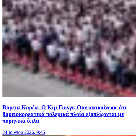
Βόρεια Κορέα: Ο Κιμ Γιονγκ Ουν ανακοίνωσε ότι
βορειοκορεατικά πολεμικά πλοία εξοπλίζονται με
πυρηνικά όπλα
24 Ιουνίου 2026, 9:46