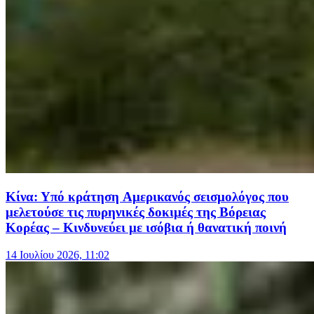
Κίνα: Υπό κράτηση Αμερικανός σεισμολόγος που
μελετούσε τις πυρηνικές δοκιμές της Βόρειας
Κορέας – Κινδυνεύει με ισόβια ή θανατική ποινή
14 Ιουλίου 2026, 11:02