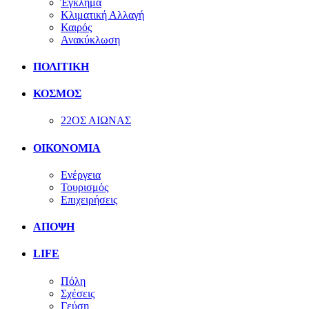
Έγκλημα
Κλιματική Αλλαγή
Καιρός
Ανακύκλωση
ΠΟΛΙΤΙΚΗ
ΚΟΣΜΟΣ
22ΟΣ ΑΙΩΝΑΣ
ΟΙΚΟΝΟΜΙΑ
Ενέργεια
Τουρισμός
Επιχειρήσεις
ΑΠΟΨΗ
LIFE
Πόλη
Σχέσεις
Γεύση