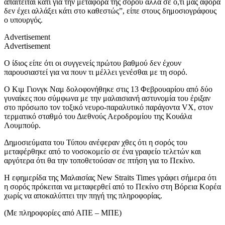
απαιτείται κάτι για την μεταφορά της σορού αλλά σε ό,τι μας αφορά
δεν έχει αλλάξει κάτι στο καθεστώς”, είπε στους δημοσιογράφους
ο υπουργός.
Advertisement
Advertisement
Ο ίδιος είπε ότι οι συγγενείς πρώτου βαθμού δεν έχουν
παρουσιαστεί για να πουν τι μέλλει γενέσθαι με τη σορό.
Ο Κιμ Γιονγκ Ναμ δολοφονήθηκε στις 13 Φεβρουαρίου από δύο
γυναίκες που σύμφωνα με την μαλαισιανή αστυνομία του έριξαν
στο πρόσωπο τον τοξικό νευρο-παραλυτικό παράγοντα VX, στον
τερματικό σταθμό του Διεθνούς Αεροδρομίου της Κουάλα
Λουμπούρ.
Δημοσιεύματα του Τύπου ανέφεραν χθες ότι η σορός του
μεταφέρθηκε από το νοσοκομείο σε ένα γραφείο τελετών και
αργότερα ότι θα την τοποθετούσαν σε πτήση για το Πεκίνο.
Η εφημερίδα της Μαλαισίας New Straits Times γράφει σήμερα ότι
η σορός πρόκειται να μεταφερθεί από το Πεκίνο στη Βόρεια Κορέα
χωρίς να αποκαλύπτει την πηγή της πληροφορίας.
(Με πληροφορίες από ΑΠΕ – ΜΠΕ)