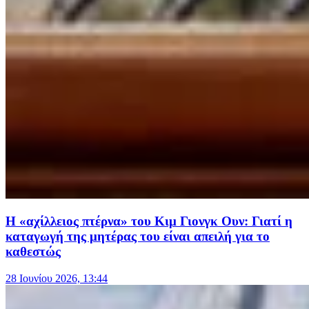
Η «αχίλλειος πτέρνα» του Κιμ Γιονγκ Ουν: Γιατί η
καταγωγή της μητέρας του είναι απειλή για το
καθεστώς
28 Ιουνίου 2026, 13:44