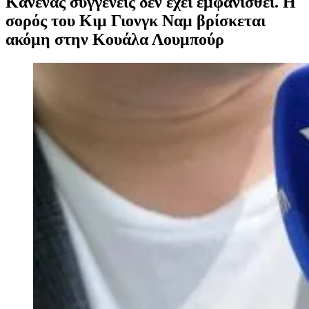
Κανένας συγγενείς δεν έχει εμφανισθεί. Η
σορός του Κιμ Γιονγκ Ναμ βρίσκεται
ακόμη στην Κουάλα Λουμπούρ