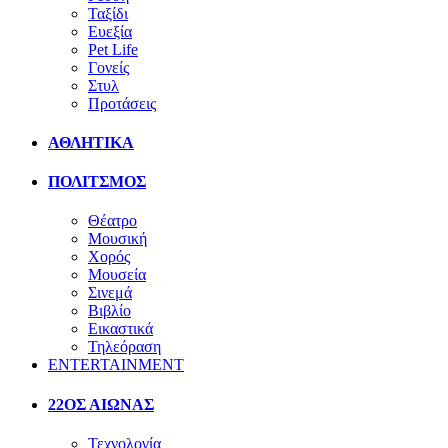
Ταξίδι
Ευεξία
Pet Life
Γονείς
Στυλ
Προτάσεις
ΑΘΛΗΤΙΚΑ
ΠΟΛΙΤΣΜΟΣ
Θέατρο
Μουσική
Χορός
Μουσεία
Σινεμά
Βιβλίο
Εικαστικά
Τηλεόραση
ENTERTAINMENT
22ΟΣ ΑΙΩΝΑΣ
Τεχνολογία