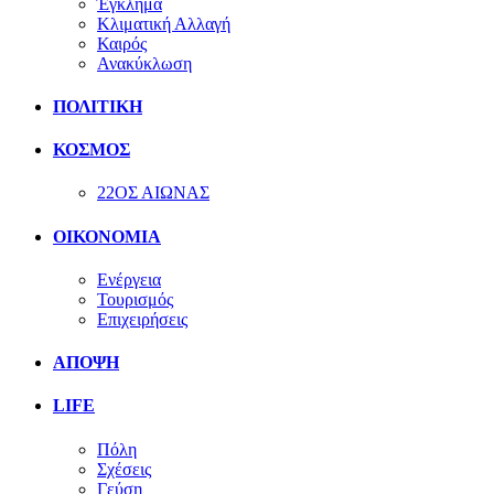
Έγκλημα
Κλιματική Αλλαγή
Καιρός
Ανακύκλωση
ΠΟΛΙΤΙΚΗ
ΚΟΣΜΟΣ
22ΟΣ ΑΙΩΝΑΣ
ΟΙΚΟΝΟΜΙΑ
Ενέργεια
Τουρισμός
Επιχειρήσεις
ΑΠΟΨΗ
LIFE
Πόλη
Σχέσεις
Γεύση