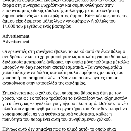
άτομα στη συνέχεια ψυχράθηκαν και συμπυκνώθηκαν στην
επιφάνεια μιας ειδικής συσκευής συλλογής, με αποτέλεσμα τη
δημιουργία ενός λεπτού στρώματος άμμου. Κάθε κόκκος αυτής της
άμμου είχε διάμετρο μόλις λίγων νανομέτρων- ή αλλιώς του
1/1000 του μεγέθους ενός βακτηρίου.
Advertisement
Advertisement
Οι ερευνητές στη συνέχεια έβαλαν το υλικό αυτό σε έναν θάλαμο
αντιδράσεων και το χρησιμοποίησαν ως καταλύτη για μια δύσκολη
διαδικασία μετατροπής άνθρακα, την οποία μόνο πολύτιμα μέταλλα
μπορούν να διαχειριστούν αποτελεσματικά. «Τα νανοσωματίδια
χαλκύ πέτυχαν επιδόσεις καταλύτη πολύ παρόμοιες με αυτές του
χρυσού ή του ασημιού» λένε ο Σουν και οι συνεργάτες του σε
ανακοίνωση στην ιστοσελίδα της ακαδημίας.
Σημειώνεται πως ο χαλκός έχει παρόμοιο βάρος και όψη με τον
χρυσό, και ως εκ τούτου τραβούσε το ενδιαφέρον των αλχημιστών
για αιώνες, ως «εργαλείο» για γρήγορο πλουτισμό. Ωστόσο, το νέο
υλικό που δημιουργήθηκε στο εργαστήριο του Σουν δεν μπορεί να
χρησιμοποιηθεί πχ για ψεύτικα χρυσά νομίσματα, καθώς η
πυκνότητά του παραμένει αυτή του συνηθισμένου χαλκού.
Πάντως αυτό δεν σημαίνει πως το υλικό αυτό- το οποίο είναι