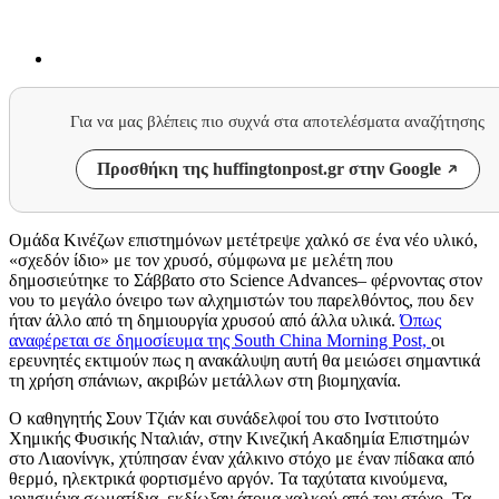
Για να μας βλέπεις πιο συχνά στα αποτελέσματα αναζήτησης
Προσθήκη της huffingtonpost.gr στην Google
Ομάδα Κινέζων επιστημόνων μετέτρεψε χαλκό σε ένα νέο υλικό,
«σχεδόν ίδιο» με τον χρυσό, σύμφωνα με μελέτη που
δημοσιεύτηκε το Σάββατο στο
Science Advances
– φέρνοντας στον
νου το μεγάλο όνειρο των αλχημιστών του παρελθόντος, που δεν
ήταν άλλο από τη δημιουργία χρυσού από άλλα υλικά.
Όπως
αναφέρεται σε δημοσίευμα της
South China Morning Post,
οι
ερευνητές εκτιμούν πως η ανακάλυψη αυτή θα μειώσει σημαντικά
τη χρήση σπάνιων, ακριβών μετάλλων στη βιομηχανία.
Ο καθηγητής Σουν Τζιάν και συνάδελφοί του στο Ινστιτούτο
Χημικής Φυσικής Νταλιάν, στην Κινεζική Ακαδημία Επιστημών
στο Λιαονίνγκ, χτύπησαν έναν χάλκινο στόχο με έναν πίδακα από
θερμό, ηλεκτρικά φορτισμένο αργόν. Τα ταχύτατα κινούμενα,
ιονισμένα σωματίδια, εκδίωξαν άτομα χαλκού από τον στόχο. Τα