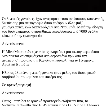
Οι 8 νεαρές γυναίκες είχαν αναρτήσει στους ιστότοπους κοινωνικής
δικτύωσης μια φωτογραφία όπου ποζάρουν όλες μαζί
χαμογελαστές, ενώ διασκεδάζουν στο Ντουμπάι. Μετά την είδηση
του δυστυχήματος, αναρτήθηκαν περισσότερα από 7000 σχόλια
κάτω από την φωτογραφία.
Advertisement
Η Μίνα Μπασαράν είχε επίσης αναρτήσει μια φωτογραφία όπου
διακρίνεται να επιβιβάζεται στο αεροπλάνο πριν από την
αναχώρησή του από την Κωνσταντινούπολη για τα Ηνωμένα
Αραβικά Εμιράτα.
Ηλικίας 28 ετών, η νεαρή γυναίκα ήταν μέλος του διοικητικού
συμβουλίου του ομίλου του πατέρα της.
Σε ορεινή περιοχή
Advertisement
Όπως μεταδίδει το ιρανικό πρακτορείο ειδήσεων Irna, το
δυστύχημα συνέβη στις 18.45 τοπική ώρα (17.15 ώρα Ελλάδας).