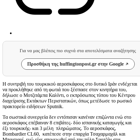
Για να μας βλέπεις πιο συχνά στα αποτελέσματα αναζήτησης
Προσθήκη της huffingtonpost.gr στην Google
Η συντριβή του τουρκικού αεροσκάφους στο δυτικό Ιράν ενδέχεται
να προκλήθηκε από τη φωτιά που ξέσπασε στον κινητήρα του,
δήλωσε ο Μοτζιτάμπα Καλίντι, ο εκπρόσωπος τύπου του Κέντρου
διαχείρισης Εκτάκτων Περιστατικών, όπως μετέδωσε το ρωσικό
πρακτορείο ειδήσεων Sputnik.
Τα σωστικά συνεργεία δεν εντόπισαν κανέναν επιζώντα ενώ στο
αεροσκάφος επέβαιναν 8 επιβάτες- δύο ισπανικής καταγωγής και
έξι τουρκικής- και 3 μέλη πληρώματος. Το αεροσκάφος,
Bombardier CL60, κατέπεσε στην επαρχία Τσαχαρμαχάλ και
Μπαχτιαρί, ενώ είχε απογειωθεί από την πόλη Σαρτζάχ στα