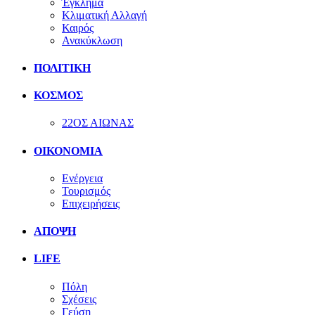
Έγκλημα
Κλιματική Αλλαγή
Καιρός
Ανακύκλωση
ΠΟΛΙΤΙΚΗ
ΚΟΣΜΟΣ
22ΟΣ ΑΙΩΝΑΣ
ΟΙΚΟΝΟΜΙΑ
Ενέργεια
Τουρισμός
Επιχειρήσεις
ΑΠΟΨΗ
LIFE
Πόλη
Σχέσεις
Γεύση