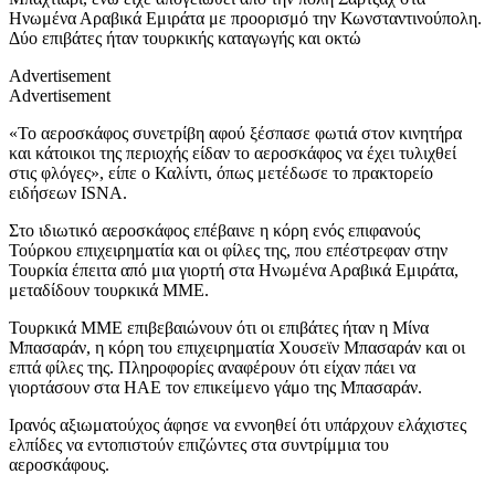
Ηνωμένα Αραβικά Εμιράτα με προορισμό την Κωνσταντινούπολη.
Δύο επιβάτες ήταν τουρκικής καταγωγής και οκτώ
Advertisement
Advertisement
«Το αεροσκάφος συνετρίβη αφού ξέσπασε φωτιά στον κινητήρα
και κάτοικοι της περιοχής είδαν το αεροσκάφος να έχει τυλιχθεί
στις φλόγες», είπε ο Καλίντι, όπως μετέδωσε το πρακτορείο
ειδήσεων ISNA.
Στο ιδιωτικό αεροσκάφος επέβαινε η κόρη ενός επιφανούς
Τούρκου επιχειρηματία και οι φίλες της, που επέστρεφαν στην
Τουρκία έπειτα από μια γιορτή στα Ηνωμένα Αραβικά Εμιράτα,
μεταδίδουν τουρκικά ΜΜΕ.
Τουρκικά ΜΜΕ επιβεβαιώνουν ότι οι επιβάτες ήταν η Μίνα
Μπασαράν, η κόρη του επιχειρηματία Χουσεϊν Μπασαράν και οι
επτά φίλες της. Πληροφορίες αναφέρουν ότι είχαν πάει να
γιορτάσουν στα ΗΑΕ τον επικείμενο γάμο της Μπασαράν.
Ιρανός αξιωματούχος άφησε να εννοηθεί ότι υπάρχουν ελάχιστες
ελπίδες να εντοπιστούν επιζώντες στα συντρίμμια του
αεροσκάφους.