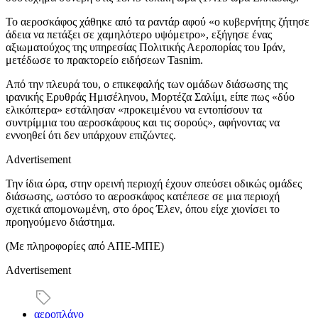
Το αεροσκάφος χάθηκε από τα ραντάρ αφού «ο κυβερνήτης ζήτησε
άδεια να πετάξει σε χαμηλότερο υψόμετρο», εξήγησε ένας
αξιωματούχος της υπηρεσίας Πολιτικής Αεροπορίας του Ιράν,
μετέδωσε το πρακτορείο ειδήσεων Tasnim.
Από την πλευρά του, ο επικεφαλής των ομάδων διάσωσης της
ιρανικής Ερυθράς Ημισέληνου, Μορτέζα Σαλίμι, είπε πως «δύο
ελικόπτερα» εστάλησαν «προκειμένου να εντοπίσουν τα
συντρίμμια του αεροσκάφους και τις σορούς», αφήνοντας να
εννοηθεί ότι δεν υπάρχουν επιζώντες.
Advertisement
Την ίδια ώρα, στην ορεινή περιοχή έχουν σπεύσει οδικώς ομάδες
διάσωσης, ωστόσο το αεροσκάφος κατέπεσε σε μια περιοχή
σχετικά απομονωμένη, στο όρος Έλεν, όπου είχε χιονίσει το
προηγούμενο διάστημα.
(Με πληροφορίες από ΑΠΕ-ΜΠΕ)
Advertisement
αεροπλάνο