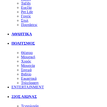
Ταξίδι
Ευεξία
Pet Life
Γονείς
Στυλ
Προτάσεις
ΑΘΛΗΤΙΚΑ
ΠΟΛΙΤΣΜΟΣ
Θέατρο
Μουσική
Χορός
Μουσεία
Σινεμά
Βιβλίο
Εικαστικά
Τηλεόραση
ENTERTAINMENT
22ΟΣ ΑΙΩΝΑΣ
Τεχνολογία