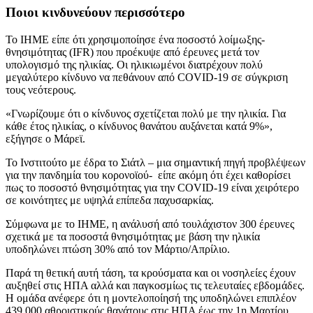
Ποιοι κινδυνεύουν περισσότερο
Το IHME είπε ότι χρησιμοποίησε ένα ποσοστό λοίμωξης-
θνησιμότητας (IFR) που προέκυψε από έρευνες μετά τον
υπολογισμό της ηλικίας. Οι ηλικιωμένοι διατρέχουν πολύ
μεγαλύτερο κίνδυνο να πεθάνουν από COVID-19 σε σύγκριση
τους νεότερους.
«Γνωρίζουμε ότι ο κίνδυνος σχετίζεται πολύ με την ηλικία. Για
κάθε έτος ηλικίας, ο κίνδυνος θανάτου αυξάνεται κατά 9%»,
εξήγησε ο Μάρεϊ.
Το Ινστιτούτο με έδρα το Σιάτλ – μια σημαντική πηγή προβλέψεων
για την πανδημία του κορονοϊού- είπε ακόμη ότι έχει καθορίσει
πως το ποσοστό θνησιμότητας για την COVID-19 είναι χειρότερο
σε κοινότητες με υψηλά επίπεδα παχυσαρκίας.
Σύμφωνα με το IHME, η ανάλυσή από τουλάχιστον 300 έρευνες
σχετικά με τα ποσοστά θνησιμότητας με βάση την ηλικία
υποδηλώνει πτώση 30% από τον Μάρτιο/Απρίλιο.
Παρά τη θετική αυτή τάση, τα κρούσματα και οι νοσηλείες έχουν
αυξηθεί στις ΗΠΑ αλλά και παγκοσμίως τις τελευταίες εβδομάδες.
Η ομάδα ανέφερε ότι η μοντελοποίησή της υποδηλώνει επιπλέον
439.000 αθροιστικούς θανάτους στις ΗΠΑ έως την 1η Μαρτίου,