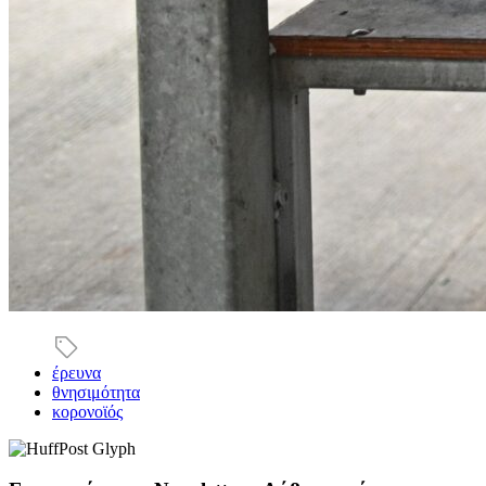
έρευνα
θνησιμότητα
κορονοϊός