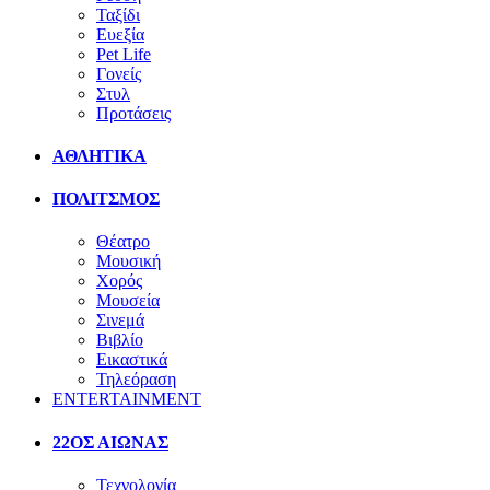
Ταξίδι
Ευεξία
Pet Life
Γονείς
Στυλ
Προτάσεις
ΑΘΛΗΤΙΚΑ
ΠΟΛΙΤΣΜΟΣ
Θέατρο
Μουσική
Χορός
Μουσεία
Σινεμά
Βιβλίο
Εικαστικά
Τηλεόραση
ENTERTAINMENT
22ΟΣ ΑΙΩΝΑΣ
Τεχνολογία