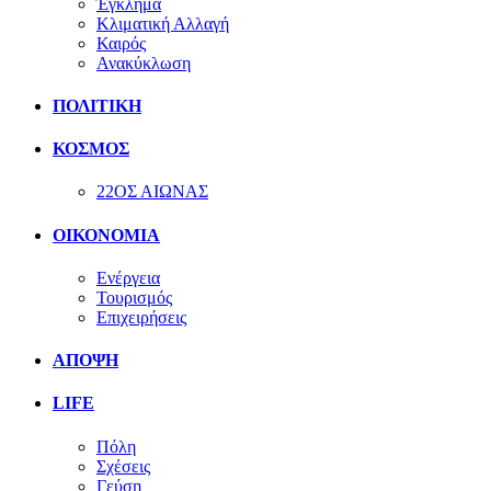
Έγκλημα
Κλιματική Αλλαγή
Καιρός
Ανακύκλωση
ΠΟΛΙΤΙΚΗ
ΚΟΣΜΟΣ
22ΟΣ ΑΙΩΝΑΣ
ΟΙΚΟΝΟΜΙΑ
Ενέργεια
Τουρισμός
Επιχειρήσεις
ΑΠΟΨΗ
LIFE
Πόλη
Σχέσεις
Γεύση