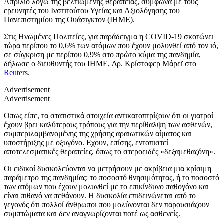
Απρίλιο λόγω της βελτιωμένης θεραπείας, σύμφωνα με τους
ερευνητές του Ινστιτούτου Υγείας και Αξιολόγησης του
Πανεπιστημίου της Ουάσιγκτον (IHME).
Στις Ηνωμένες Πολιτείες, για παράδειγμα η COVID-19 σκοτώνει
τώρα περίπου το 0,6% των ατόμων που έχουν μολυνθεί από τον ιό,
σε σύγκριση με περίπου 0,9% στο πρώτο κύμα της πανδημία,
δήλωσε ο διευθυντής του IHME, Δρ. Κρίστοφερ Μάρεϊ στο
Reuters
.
Advertisement
Advertisement
Οπως είπε, τα στατιστικά στοιχεία αντικατοπτρίζουν ότι οι γιατροί
έχουν βρει καλύτερους τρόπους για την περίθαλψη των ασθενών,
συμπεριλαμβανομένης της χρήσης αραιωτικών αίματος και
υποστήριξης με οξυγόνο. Εχουν, επίσης, εντοπιστεί
αποτελεσματικές θεραπείες, όπως το στεροειδές «δεξαμεθαζόνη».
Οι ειδικοί δυσκολεύονται να μετρήσουν με ακρίβεια μια κρίσιμη
παράμετρο της πανδημίας: το ποσοστό θνησιμότητας, ή το ποσοστό
των ατόμων που έχουν μολυνθεί με το επικίνδυνο παθογόνο και
είναι πιθανό να πεθάνουν. Η δυσκολία επιδεινώνεται από το
γεγονός ότι πολλοί άνθρωποι που μολύνονται δεν παρουσιάζουν
συμπτώματα και δεν αναγνωρίζονται ποτέ ως ασθενείς.