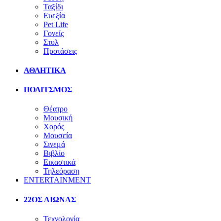
Ταξίδι
Ευεξία
Pet Life
Γονείς
Στυλ
Προτάσεις
ΑΘΛΗΤΙΚΑ
ΠΟΛΙΤΣΜΟΣ
Θέατρο
Μουσική
Χορός
Μουσεία
Σινεμά
Βιβλίο
Εικαστικά
Τηλεόραση
ENTERTAINMENT
22ΟΣ ΑΙΩΝΑΣ
Τεχνολογία