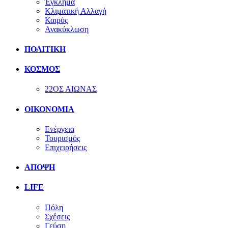
Έγκλημα
Κλιματική Αλλαγή
Καιρός
Ανακύκλωση
ΠΟΛΙΤΙΚΗ
ΚΟΣΜΟΣ
22ΟΣ ΑΙΩΝΑΣ
ΟΙΚΟΝΟΜΙΑ
Ενέργεια
Τουρισμός
Επιχειρήσεις
ΑΠΟΨΗ
LIFE
Πόλη
Σχέσεις
Γεύση