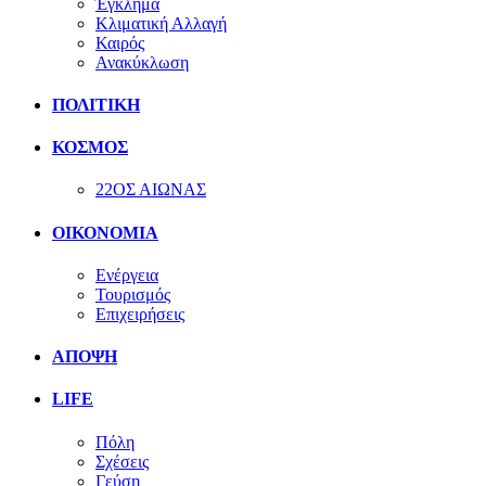
Έγκλημα
Κλιματική Αλλαγή
Καιρός
Ανακύκλωση
ΠΟΛΙΤΙΚΗ
ΚΟΣΜΟΣ
22ΟΣ ΑΙΩΝΑΣ
ΟΙΚΟΝΟΜΙΑ
Ενέργεια
Τουρισμός
Επιχειρήσεις
ΑΠΟΨΗ
LIFE
Πόλη
Σχέσεις
Γεύση