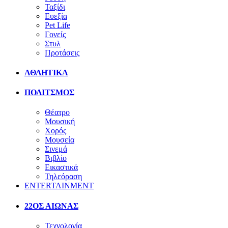
Ταξίδι
Ευεξία
Pet Life
Γονείς
Στυλ
Προτάσεις
ΑΘΛΗΤΙΚΑ
ΠΟΛΙΤΣΜΟΣ
Θέατρο
Μουσική
Χορός
Μουσεία
Σινεμά
Βιβλίο
Εικαστικά
Τηλεόραση
ENTERTAINMENT
22ΟΣ ΑΙΩΝΑΣ
Τεχνολογία