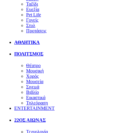
Ταξίδι
Ευεξία
Pet Life
Γονείς
Στυλ
Προτάσεις
ΑΘΛΗΤΙΚΑ
ΠΟΛΙΤΣΜΟΣ
Θέατρο
Μουσική
Χορός
Μουσεία
Σινεμά
Βιβλίο
Εικαστικά
Τηλεόραση
ENTERTAINMENT
22ΟΣ ΑΙΩΝΑΣ
Τεχνολογία