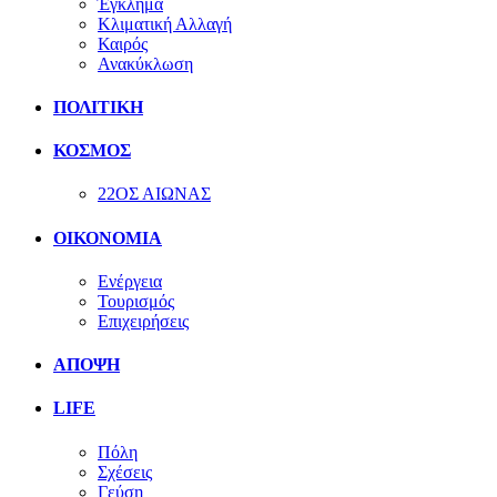
Έγκλημα
Κλιματική Αλλαγή
Καιρός
Ανακύκλωση
ΠΟΛΙΤΙΚΗ
ΚΟΣΜΟΣ
22ΟΣ ΑΙΩΝΑΣ
ΟΙΚΟΝΟΜΙΑ
Ενέργεια
Τουρισμός
Επιχειρήσεις
ΑΠΟΨΗ
LIFE
Πόλη
Σχέσεις
Γεύση