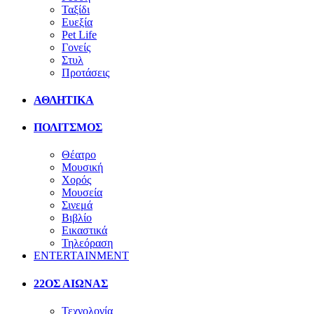
Ταξίδι
Ευεξία
Pet Life
Γονείς
Στυλ
Προτάσεις
ΑΘΛΗΤΙΚΑ
ΠΟΛΙΤΣΜΟΣ
Θέατρο
Μουσική
Χορός
Μουσεία
Σινεμά
Βιβλίο
Εικαστικά
Τηλεόραση
ENTERTAINMENT
22ΟΣ ΑΙΩΝΑΣ
Τεχνολογία