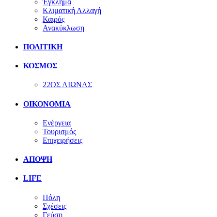
Έγκλημα
Κλιματική Αλλαγή
Καιρός
Ανακύκλωση
ΠΟΛΙΤΙΚΗ
ΚΟΣΜΟΣ
22ΟΣ ΑΙΩΝΑΣ
ΟΙΚΟΝΟΜΙΑ
Ενέργεια
Τουρισμός
Επιχειρήσεις
ΑΠΟΨΗ
LIFE
Πόλη
Σχέσεις
Γεύση