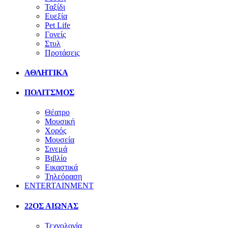
Ταξίδι
Ευεξία
Pet Life
Γονείς
Στυλ
Προτάσεις
ΑΘΛΗΤΙΚΑ
ΠΟΛΙΤΣΜΟΣ
Θέατρο
Μουσική
Χορός
Μουσεία
Σινεμά
Βιβλίο
Εικαστικά
Τηλεόραση
ENTERTAINMENT
22ΟΣ ΑΙΩΝΑΣ
Τεχνολογία