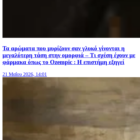
Τα αρώματα που μυρίζουν σαν γλυκό γίνονται η
μεγαλύτερη τάση στην ομορφιά – Τι σχέση έχουν με
φάρμακα όπως το Ozempic : Η επιστήμη εξηγεί
21 Μαΐου 2026, 14:01