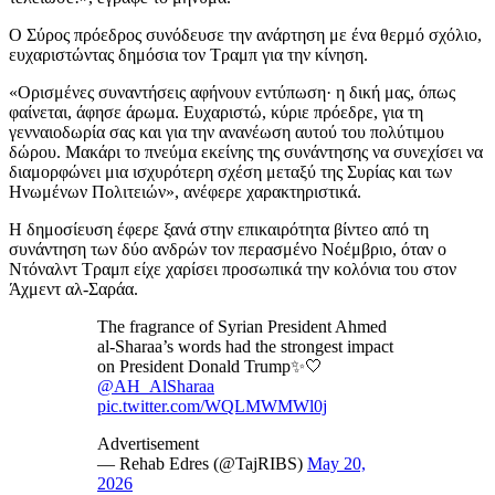
Ο Σύρος πρόεδρος συνόδευσε την ανάρτηση με ένα θερμό σχόλιο,
ευχαριστώντας δημόσια τον Τραμπ για την κίνηση.
«Ορισμένες συναντήσεις αφήνουν εντύπωση· η δική μας, όπως
φαίνεται, άφησε άρωμα. Ευχαριστώ, κύριε πρόεδρε, για τη
γενναιοδωρία σας και για την ανανέωση αυτού του πολύτιμου
δώρου. Μακάρι το πνεύμα εκείνης της συνάντησης να συνεχίσει να
διαμορφώνει μια ισχυρότερη σχέση μεταξύ της Συρίας και των
Ηνωμένων Πολιτειών», ανέφερε χαρακτηριστικά.
Η δημοσίευση έφερε ξανά στην επικαιρότητα βίντεο από τη
συνάντηση των δύο ανδρών τον περασμένο Νοέμβριο, όταν ο
Ντόναλντ Τραμπ είχε χαρίσει προσωπικά την κολόνια του στον
Άχμεντ αλ-Σαράα.
The fragrance of Syrian President Ahmed
al-Sharaa’s words had the strongest impact
on President Donald Trump✨🤍
@AH_AlSharaa
pic.twitter.com/WQLMWMWl0j
Advertisement
— Rehab Edres (@TajRIBS)
May 20,
2026