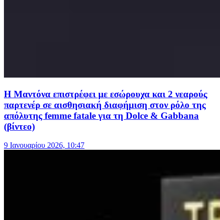
Η Μαντόνα επιστρέφει με εσώρουχα και 2 νεαρούς
παρτενέρ σε αισθησιακή διαφήμιση στον ρόλο της
απόλυτης femme fatale για τη Dolce & Gabbana
(βίντεο)
9 Ιανουαρίου 2026, 10:47