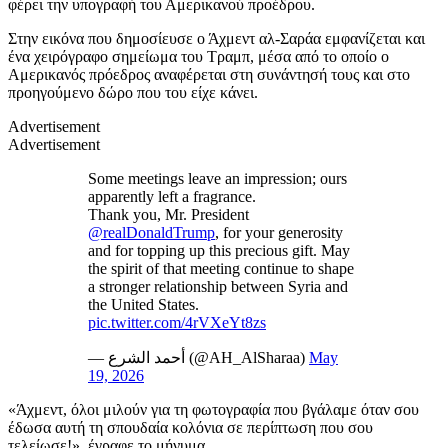
φέρει την υπογραφή του Αμερικανού προέδρου.
Στην εικόνα που δημοσίευσε ο Άχμεντ αλ-Σαράα εμφανίζεται και
ένα χειρόγραφο σημείωμα του Τραμπ, μέσα από το οποίο ο
Αμερικανός πρόεδρος αναφέρεται στη συνάντησή τους και στο
προηγούμενο δώρο που του είχε κάνει.
Advertisement
Advertisement
Some meetings leave an impression; ours
apparently left a fragrance.
Thank you, Mr. President
@realDonaldTrump
, for your generosity
and for topping up this precious gift. May
the spirit of that meeting continue to shape
a stronger relationship between Syria and
the United States.
pic.twitter.com/4rVXeYt8zs
— أحمد الشرع (@AH_AlSharaa)
May
19, 2026
«Άχμεντ, όλοι μιλούν για τη φωτογραφία που βγάλαμε όταν σου
έδωσα αυτή τη σπουδαία κολόνια σε περίπτωση που σου
τελείωσε!», έγραφε το μήνυμα.