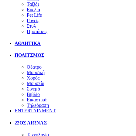
Ταξίδι
Ευεξία
Pet Life
Γονείς
Στυλ
Προτάσεις
ΑΘΛΗΤΙΚΑ
ΠΟΛΙΤΣΜΟΣ
Θέατρο
Μουσική
Χορός
Μουσεία
Σινεμά
Βιβλίο
Εικαστικά
Τηλεόραση
ENTERTAINMENT
22ΟΣ ΑΙΩΝΑΣ
Τεχνολογία