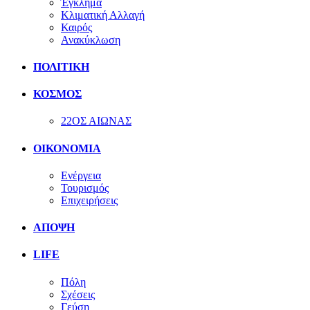
Έγκλημα
Κλιματική Αλλαγή
Καιρός
Ανακύκλωση
ΠΟΛΙΤΙΚΗ
ΚΟΣΜΟΣ
22ΟΣ ΑΙΩΝΑΣ
ΟΙΚΟΝΟΜΙΑ
Ενέργεια
Τουρισμός
Επιχειρήσεις
ΑΠΟΨΗ
LIFE
Πόλη
Σχέσεις
Γεύση