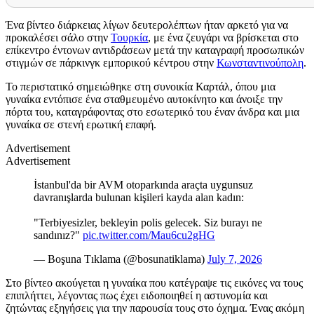
Ένα βίντεο διάρκειας λίγων δευτερολέπτων ήταν αρκετό για να
προκαλέσει σάλο στην
Τουρκία
, με ένα ζευγάρι να βρίσκεται στο
επίκεντρο έντονων αντιδράσεων μετά την καταγραφή προσωπικών
στιγμών σε πάρκινγκ εμπορικού κέντρου στην
Κωνσταντινούπολη
.
Το περιστατικό σημειώθηκε στη συνοικία Καρτάλ, όπου μια
γυναίκα εντόπισε ένα σταθμευμένο αυτοκίνητο και άνοιξε την
πόρτα του, καταγράφοντας στο εσωτερικό του έναν άνδρα και μια
γυναίκα σε στενή ερωτική επαφή.
Advertisement
Advertisement
İstanbul'da bir AVM otoparkında araçta uygunsuz
davranışlarda bulunan kişileri kayda alan kadın:
"Terbiyesizler, bekleyin polis gelecek. Siz burayı ne
sandınız?"
pic.twitter.com/Mau6cu2gHG
— Boşuna Tıklama (@bosunatiklama)
July 7, 2026
Στο βίντεο ακούγεται η γυναίκα που κατέγραψε τις εικόνες να τους
επιπλήττει, λέγοντας πως έχει ειδοποιηθεί η αστυνομία και
ζητώντας εξηγήσεις για την παρουσία τους στο όχημα. Ένας ακόμη