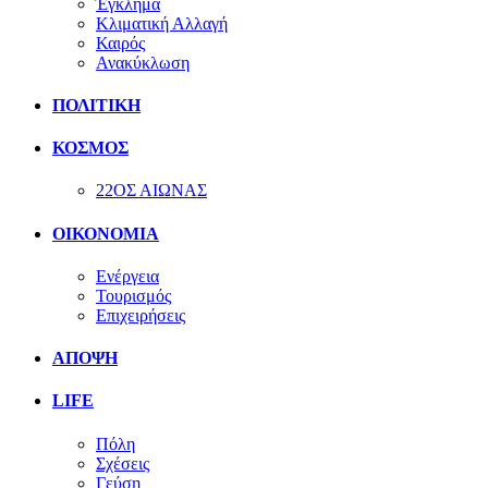
Έγκλημα
Κλιματική Αλλαγή
Καιρός
Ανακύκλωση
ΠΟΛΙΤΙΚΗ
ΚΟΣΜΟΣ
22ΟΣ ΑΙΩΝΑΣ
ΟΙΚΟΝΟΜΙΑ
Ενέργεια
Τουρισμός
Επιχειρήσεις
ΑΠΟΨΗ
LIFE
Πόλη
Σχέσεις
Γεύση