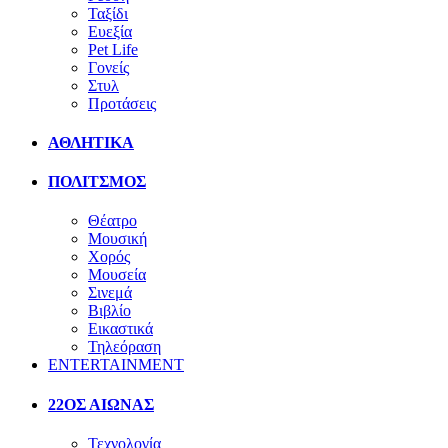
Ταξίδι
Ευεξία
Pet Life
Γονείς
Στυλ
Προτάσεις
ΑΘΛΗΤΙΚΑ
ΠΟΛΙΤΣΜΟΣ
Θέατρο
Μουσική
Χορός
Μουσεία
Σινεμά
Βιβλίο
Εικαστικά
Τηλεόραση
ENTERTAINMENT
22ΟΣ ΑΙΩΝΑΣ
Τεχνολογία