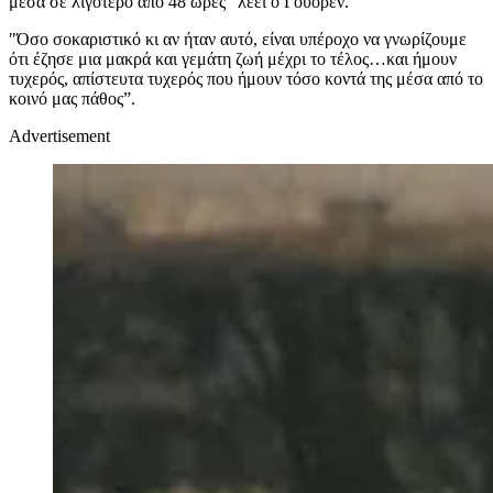
μέσα σε λιγότερο από 48 ώρες” λέει ο Γουόρεν.
″Όσο σοκαριστικό κι αν ήταν αυτό, είναι υπέροχο να γνωρίζουμε
ότι έζησε μια μακρά και γεμάτη ζωή μέχρι το τέλος…και ήμουν
τυχερός, απίστευτα τυχερός που ήμουν τόσο κοντά της μέσα από το
κοινό μας πάθος”.
Advertisement