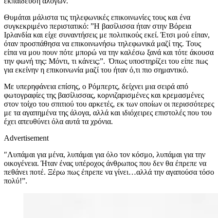
εκπαίδευση αλόγων.
Θυμάται μάλιστα τις τηλεφωνικές επικοινωνίες τους και ένα
συγκεκριμένο περιστατικό: ”Η βασίλισσα ήταν στην Βόρεια
Ιρλανδία και είχε συναντήσεις με πολιτικούς εκεί. Έτσι μού είπαν,
όταν προσπάθησα να επικοινωνήσω τηλεφωνικά μαζί της. Τους
είπα να μου πουν πότε μπορώ να την καλέσω ξανά και τότε άκουσα
την φωνή της: Μόντι, τι κάνεις;”. Όπως υποστηρίζει του είπε πως
για εκείνην η επικοινωνία μαζί του ήταν ό,τι πιο σημαντικό.
Με υπερηφάνεια επίσης, ο Ρόμπερτς, δείχνει μια σειρά από
φωτογραφίες της βασίλισσας, κορνιζαρισμένες και κρεμασμένες
στον τοίχο του σπιτιού του αρκετές, εκ των οποίων οι περισσότερες
με τα αγαπημένα της άλογα, αλλά και ιδιόχειρες επιστολές που του
έχει απευθύνει όλα αυτά τα χρόνια.
Advertisement
″Λυπάμαι για μένα, λυπάμαι για όλο τον κόσμο, λυπάμαι για την
οικογένεια. Ήταν ένας υπέροχος άνθρωπος που δεν θα έπρεπε να
πεθάνει ποτέ. Ξέρω πως έπρεπε να γίνει…αλλά την αγαπούσα τόσο
πολύ!”.