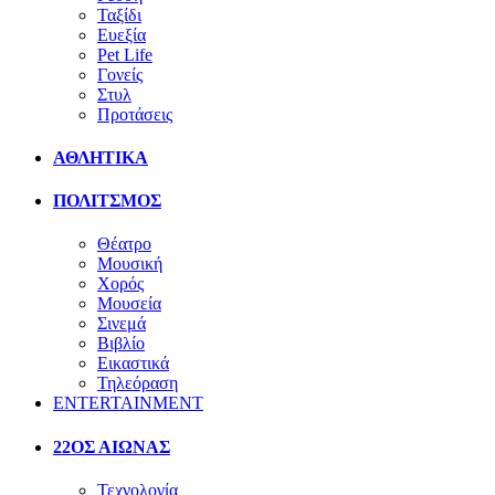
Ταξίδι
Ευεξία
Pet Life
Γονείς
Στυλ
Προτάσεις
ΑΘΛΗΤΙΚΑ
ΠΟΛΙΤΣΜΟΣ
Θέατρο
Μουσική
Χορός
Μουσεία
Σινεμά
Βιβλίο
Εικαστικά
Τηλεόραση
ENTERTAINMENT
22ΟΣ ΑΙΩΝΑΣ
Τεχνολογία