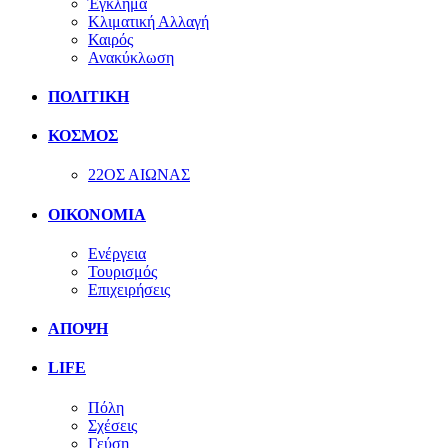
Έγκλημα
Κλιματική Αλλαγή
Καιρός
Ανακύκλωση
ΠΟΛΙΤΙΚΗ
ΚΟΣΜΟΣ
22ΟΣ ΑΙΩΝΑΣ
ΟΙΚΟΝΟΜΙΑ
Ενέργεια
Τουρισμός
Επιχειρήσεις
ΑΠΟΨΗ
LIFE
Πόλη
Σχέσεις
Γεύση