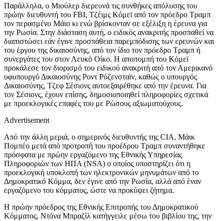
Παράλληλα, ο Μιούλερ διερευνά τις συνθήκες απόλυσης του
πρώην διευθυντή του FBI, Τζέιμς Κόμεϊ από τον πρόεδρο Τραμπ
τον περασμένο Μάιο κι ενώ βρίσκονταν σε εξέλιξη η έρευνα για
την Ρωσία. Στην διάσταση αυτή, ο ειδικός ανακριτής προσπαθεί να
διαπιστώσει εάν έγινε προσπάθεια παρεμπόδισης των ερευνών και
του έργου της δικαιοσύνης, από τον ίδιο τον πρόεδρο Τραμπ ή
συνεργάτες του στον Λευκό Οίκο. Η αποπομπή του Κόμεϊ
προκάλεσε τον διορισμό του ειδικού ανακριτή από τον Αμερικανό
υφυπουργό Δικαιοσύνης Ροντ Ρόζενσταϊν, καθώς ο υπουργός
Δικαιοσύνης, Τζεφ Σέσιονς αυτοεξαιρέθηκε από την έρευνα. Για
τον Σέσιονς, έχουν επίσης, δημοσιοποιηθεί πληροφορίες σχετικά
με προεκλογικές επαφές του με Ρώσους αξιωματούχους.
Advertisement
Από την άλλη μεριά, ο σημερινός διευθυντής της CIA, Μάικ
Πομπέο μετά από προτροπή του προέδρου Τραμπ συναντήθηκε
πρόσφατα με πρώην εργαζόμενο της Εθνικής Υπηρεσίας
Πληροφοριών των ΗΠΑ (NSA) ο οποίος υποστηρίζει ότι η
προεκλογική υποκλοπή των ηλεκτρονικών μηνυμάτων από το
Δημοκρατικό Κόμμα, δεν έγινε από την Ρωσία, αλλά από έναν
εργαζόμενο του κόμματος, ώστε να προκύψει ζήτημα.
Η πρώην πρόεδρος της Εθνικής Επιτροπής του Δημοκρατικού
Κόμματος, Ντόνα Μπραζίλ κατήγγειλε μέσω του βιβλίου της, την