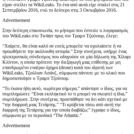
είχαν στείλει τα WikiLeaks. Το ένα από αυτά είχε σταλεί στις 21
Σεπτεμβρίου 2016, ενώ το δεύτερο στις 3 Οκτωβρίου 2016.
Advertisement
Στην δεύτερη επικοινωνία, το μήνυμα που έστειλε ο λογαριασμός
του WikiLeaks στο Twitter προς τον Τραμπ Τζούνιορ, έλεγε:
“Χαίρετε, θα είναι καλό αν εσείς μπορείτε να σχολιάσετε ή να
προωθήσετε την ακόλουθη ιστορία.” Στην συνέχεια, υπήρχε ένας
ηλεκτρονικός σύνδεσμος που οδηγούσε σε μία δήλωση της Χίλαρι
Κλίντον, η οποία πρότεινε την διεξαγωγή μιας επίθεσης με μη
επανδρωμένο εναέριο όχημα (drone) κατά του ιδρυτή των
WikiLeaks, Τζούλιαν Ασάνζ, σύμφωνα πάντοτε με το υλικό που
δημοσιοποίησε ο Τραμπ Τζούνιορ.
“Το έκανα ήδη αυτό, νωρίτερα σήμερα,” απάντησε ο ίδιος, για να
συμπληρώσει: “Είναι εκπληκτικό το τι μπορεί να σκεφτεί η ίδια,”
συμπλήρωσε. Στην συνέχεια, προσπάθησε να δει κάτι σχετικό με
“την διαρροή μιας Τετάρτης.” “Τι κρύβεται πίσω από αυτή την
διαρροή της Τετάρτης για την οποία διαβάζω;” έγραψε ο ίδιος,
σύμφωνα με το περιοδικό “The Atlantic.”
Advertisement