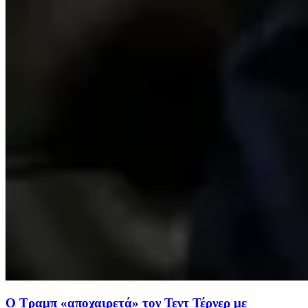
Ο Τραμπ «αποχαιρετά» τον Τεντ Τέρνερ με