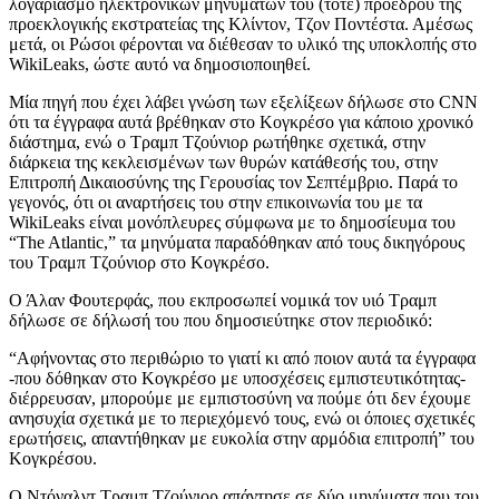
λογαριασμό ηλεκτρονικών μηνυμάτων του (τότε) προέδρου της
προεκλογικής εκστρατείας της Κλίντον, Τζον Ποντέστα. Αμέσως
μετά, οι Ρώσοι φέρονται να διέθεσαν το υλικό της υποκλοπής στο
WikiLeaks, ώστε αυτό να δημοσιοποιηθεί.
Μία πηγή που έχει λάβει γνώση των εξελίξεων δήλωσε στο CNN
ότι τα έγγραφα αυτά βρέθηκαν στο Κογκρέσο για κάποιο χρονικό
διάστημα, ενώ ο Τραμπ Τζούνιορ ρωτήθηκε σχετικά, στην
διάρκεια της κεκλεισμένων των θυρών κατάθεσής του, στην
Επιτροπή Δικαιοσύνης της Γερουσίας τον Σεπτέμβριο. Παρά το
γεγονός, ότι οι αναρτήσεις του στην επικοινωνία του με τα
WikiLeaks είναι μονόπλευρες σύμφωνα με το δημοσίευμα του
“The Atlantic,” τα μηνύματα παραδόθηκαν από τους δικηγόρους
του Τραμπ Τζούνιορ στο Κογκρέσο.
Ο Άλαν Φουτερφάς, που εκπροσωπεί νομικά τον υιό Τραμπ
δήλωσε σε δήλωσή του που δημοσιεύτηκε στον περιοδικό:
“Αφήνοντας στο περιθώριο το γιατί κι από ποιον αυτά τα έγγραφα
-που δόθηκαν στο Κογκρέσο με υποσχέσεις εμπιστευτικότητας-
διέρρευσαν, μπορούμε με εμπιστοσύνη να πούμε ότι δεν έχουμε
ανησυχία σχετικά με το περιεχόμενό τους, ενώ οι όποιες σχετικές
ερωτήσεις, απαντήθηκαν με ευκολία στην αρμόδια επιτροπή” του
Κογκρέσου.
Ο Ντόναλντ Τραμπ Τζούνιορ απάντησε σε δύο μηνύματα που του