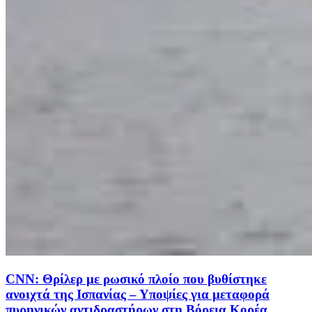
CNN: Θρίλερ με ρωσικό πλοίο που βυθίστηκε
ανοιχτά της Ισπανίας – Υποψίες για μεταφορά
πυρηνικών αντιδραστήρων στη Βόρεια Κορέα