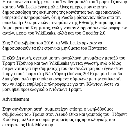
Η επικοινωνία αυτή, μέσω του Twitter μεταξύ του Τραμπ Τζούνιορ
και του WikiLeaks έγινε μόλις λίγες ημέρες πριν από την
δημοσιοποίηση της εκτίμησης της κοινότητας των αμερικανικών
υπηρεσιών πληροφοριών, ότι η Ρωσία βρίσκονταν πίσω από την
υποκλοπή ηλεκτρονικών μηνυμάτων της Εθνικής Επιτροπής του
Δημοκρατικού Κόμματος, ενώ γίνονταν διαρροή των πληροφοριών
αυτών, μέσω του WikiLeaks, αλλά και του Guccifer 2.0.
Στις 7 Οκτωβρίου του 2016, τα WikiLeaks άρχισαν να
δημοσιοποιούν τα ηλεκτρονικά μηνύματα του Ποντέστα.
Η εξέλιξη αυτή, σχετικά με την ανταλλαγή μηνυμάτων μεταξύ του
Τραμπ Τζούνιορ και των WikiLeaks γίνεται γνωστή, ενώ ο ίδιος
διερευνάται για την συμμετοχή του σε συνάντηση που έγινε στον
Πύργο του Τραμπ στη Νέα Υόρκη (Ιούνιος 2016) με μία Ρωσίδα
δικηγόρο, από την οποία κι ανάμενε σύμφωνα με την εντύπωσή
του να λάβει επιβλαβείς πληροφορίες για την Κλίντον, ώστε να
βοηθηθεί προεκλογικά ο Ντόναλντ Τραμπ.
Advertisement
Στην συνάντηση αυτή, συμμετείχαν επίσης, ο υψηλόβαθμος
σύμβουλος του Τραμπ στον Λευκό Οίκο και γαμπρός του, Τζάρεντ
Κούσνερ, αλλά και ο πρώην πρόεδρος της προεκλογικής του
εκστρατείας Πολ Μάναφορτ.