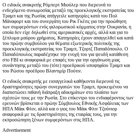
Ο ειδικός ανακριτής Ρόμπερτ Μιούλερ που διερευνά το
ενδεχόμενο συνωμοσίας μεταξύ της προεκλογικής εκστρατείας του
Τραμπ και της Ρωσίας απήγγειλε κατηγορίες κατά του Πολ
Μάναφορτ και του συνεργάτη του Ρικ Γκέιτς για την προώθηση
των συμφερόντων ενός φιλορωσικού κόμματος στην Ουκρανία, η
οποία δεν είχε δηλωθεί στις αμερικανικές αρχές, αλλά και για το
ξέπλυμα μαύρου χρήματος. Κατηγορίες έχουν απαγγελθεί και κατά
του πρώην συμβούλου για θέματα εξωτερικής πολιτικής της
προεκλογικής εκστρατείας του Τραμπ, Τζορτζ Παπαδόπουλο. Ο
Παπαδόπουλος παραδέχτηκε την ενοχή του για ψευδή κατάθεση
στο FBI κι αναφορικά με επαφές του για την οργάνωση μιας
συνάντησης μεταξύ του (τότε) προεδρικού υποψηφίου Τραμπ και
του Ρώσου προέδρου Βλαντιμίρ Πούτιν.
Ο ειδικός ανακριτής με εισαγγελικά καθήκοντα διερευνά τις
δραστηριότητες πρώην συνεργατών του Τραμπ, προκειμένου να
διαπιστώσει πιθανή διάπραξη αδικημάτων στο πλαίσιο των
σχέσεών τους με την Ρωσία. Στο επίκεντρο του ενδιαφέροντος των
ερευνών βρίσκεται ο πρώην Σύμβουλος Εθνικής Ασφάλειας των
ΗΠΑ Μάικ Φλιν, αλλά και ο γιος του Μάικ Φλιν Τζούνιορ
αναφορικά με τις δραστηριότητες της εταιρίας τους, για την
εκπροσώπηση ξένων συμφερόντων στις ΗΠΑ.
Advertisement