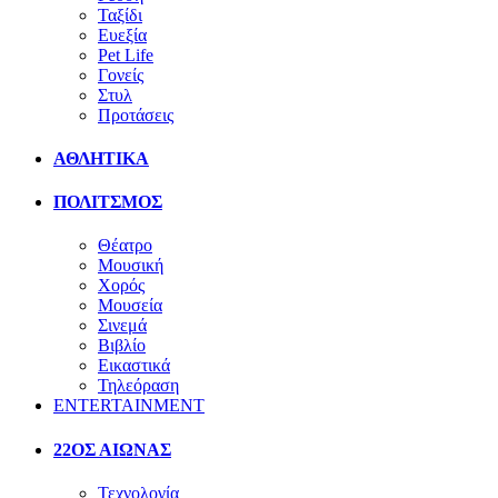
Ταξίδι
Ευεξία
Pet Life
Γονείς
Στυλ
Προτάσεις
ΑΘΛΗΤΙΚΑ
ΠΟΛΙΤΣΜΟΣ
Θέατρο
Μουσική
Χορός
Μουσεία
Σινεμά
Βιβλίο
Εικαστικά
Τηλεόραση
ENTERTAINMENT
22ΟΣ ΑΙΩΝΑΣ
Τεχνολογία