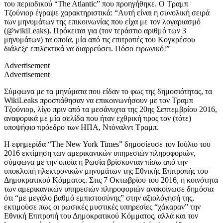
του περιοδικού “The Atlantic” που προηγήθηκε. Ο Τραμπ
Τζούνιορ έγραψε χαρακτηριστικά: “Αυτή είναι η συνολική σειρά
των μηνυμάτων της επικοινωνίας που είχα με τον λογαριασμό
(@wikiLeaks). Πρόκειται για (τον τεράστιο αριθμό των 3
μηνυμάτων) τα οποία, μία από τις επιτροπές του Κογκρέσου
διάλεξε επιλεκτικά να διαρρεύσει. Πόσο ειρωνικό!”
Advertisement
Advertisement
Σύμφωνα με τα μηνύματα που είδαν το φως της δημοσιότητας, τα
WikiLeaks προσπάθησαν να επικοινωνήσουν με τον Τραμπ
Τζούνιορ, λίγο πριν από τα μεσάνυχτα της 20ης Σεπτεμβρίου 2016,
αναφορικά με μία σελίδα που ήταν εχθρική προς τον (τότε)
υποψήφιο πρόεδρο των ΗΠΑ, Ντόναλντ Τραμπ.
Η εφημερίδα “The New York Times” δημοσίευσε τον Ιούλιο του
2016 εκτίμηση των αμερικανικών υπηρεσιών πληροφοριών,
σύμφωνα με την οποία η Ρωσία βρίσκονταν πίσω από την
υποκλοπή ηλεκτρονικών μηνυμάτων της Εθνικής Επιτροπής του
Δημοκρατικού Κόμματος. Στις 7 Οκτωβρίου του 2016, η κοινότητα
των αμερικανικών υπηρεσιών πληροφοριών ανακοίνωσε δημόσια
ότι “με μεγάλο βαθμό εμπιστοσύνης” στην αξιολόγησή της,
εκτιμούσε πως οι ρωσικές μυστικές υπηρεσίες “χάκαραν” την
Εθνική Επιτροπή του Δημοκρατικού Κόμματος, αλλά και τον