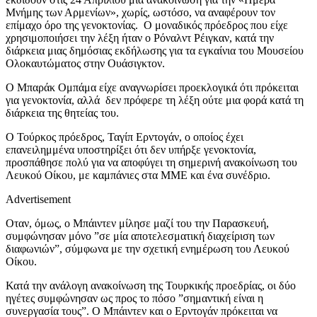
Μνήμης των Αρμενίων», χωρίς, ωστόσο, να αναφέρουν τον
επίμαχο όρο της γενοκτονίας. Ο μοναδικός πρόεδρος που είχε
χρησιμοποιήσει την λέξη ήταν ο Ρόναλντ Ρέιγκαν, κατά την
διάρκεια μιας δημόσιας εκδήλωσης για τα εγκαίνια του Μουσείου
Ολοκαυτώματος στην Ουάσιγκτον.
Ο Μπαράκ Ομπάμα είχε αναγνωρίσει προεκλογικά ότι πρόκειται
για γενοκτονία, αλλά δεν πρόφερε τη λέξη ούτε μια φορά κατά τη
διάρκεια της θητείας του.
Ο Τούρκος πρόεδρος, Ταγίπ Ερντογάν, ο οποίος έχει
επανειλημμένα υποστηρίξει ότι δεν υπήρξε γενοκτονία,
προσπάθησε πολύ για να αποφύγει τη σημερινή ανακοίνωση του
Λευκού Οίκου, με καμπάνιες στα ΜΜΕ και ένα συνέδριο.
Advertisement
Οταν, όμως, ο Μπάιντεν μίλησε μαζί του την Παρασκευή,
συμφώνησαν μόνο ”σε μία αποτελεσματική διαχείριση των
διαφωνιών”, σύμφωνα με την σχετική ενημέρωση του Λευκού
Οίκου.
Κατά την ανάλογη ανακοίνωση της Τουρκικής προεδρίας, οι δύο
ηγέτες συμφώνησαν ως προς το πόσο ”σημαντική είναι η
συνεργασία τους”. Ο Μπάιντεν και ο Ερντογάν πρόκειται να