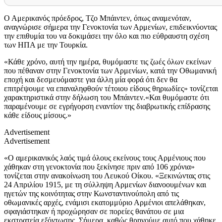
Ο Αμερικανός πρόεδρος, Τζο Μπάιντεν, όπως αναμενόταν,
αναγνώρισε σήμερα την Γενοκτονία των Αρμενίων, επιδεικνύοντας
την επιθυμία του να δοκιμάσει την όλο και πιο εύθραυστη σχέση
των ΗΠΑ με την Τουρκία.
«Κάθε χρόνο, αυτή την ημέρα, θυμόμαστε τις ζωές όλων εκείνων
που πέθαναν στην Γενοκτονία των Αρμενίων, κατά την Οθωμανική
εποχή και δεσμευόμαστε για άλλη μία φορά ότι δεν θα
επιτρέψουμε να επαναληφθούν τέτοιου είδους θηριωδίες» τονίζεται
χαρακτηριστικά στην δήλωση του Μπάιντεν.«Και θυμόμαστε ότι
παραμένουμε σε εγρήγορση εναντίον της διαβρωτικής επίδρασης
κάθε είδους μίσους.»
Advertisement
Advertisement
«Ο αμερικανικός λαός τιμά όλους εκείνους τους Αρμένιους που
χάθηκαν στη γενοκτονία που ξεκίνησε πριν από 106 χρόνια»
τονίζεται στην ανακοίνωση του Λευκού Οίκου. «Ξεκινώντας στις
24 Απριλίου 1915, με τη σύλληψη Αρμενίων διανοουμένων και
ηγετών της κοινότητας στην Κωνσταντινούπολη από τις
οθωμανικές αρχές, ενάμισι εκατομμύριο Αρμένιοι απελάθηκαν,
σφαγιάστηκαν ή προχώρησαν σε πορείες θανάτου σε μια
εκστρατεία εξόντωσης. Σήμερα, καθώς θρηνούμε αυτό που χάθηκε,