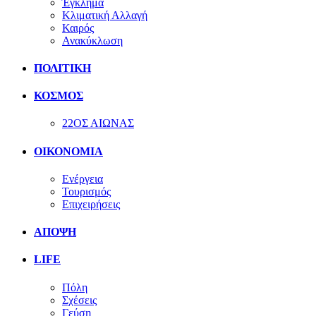
Έγκλημα
Κλιματική Αλλαγή
Καιρός
Ανακύκλωση
ΠΟΛΙΤΙΚΗ
ΚΟΣΜΟΣ
22ΟΣ ΑΙΩΝΑΣ
ΟΙΚΟΝΟΜΙΑ
Ενέργεια
Τουρισμός
Επιχειρήσεις
ΑΠΟΨΗ
LIFE
Πόλη
Σχέσεις
Γεύση