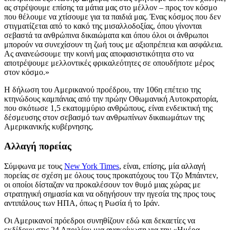
ας στρέψουμε επίσης τα μάτια μας στο μέλλον – προς τον κόσμο
που θέλουμε να χτίσουμε για τα παιδιά μας. Ένας κόσμος που δεν
στιγματίζεται από το κακό της μισαλλοδοξίας, όπου γίνονται
σεβαστά τα ανθρώπινα δικαιώματα και όπου όλοι οι άνθρωποι
μπορούν να συνεχίσουν τη ζωή τους με αξιοπρέπεια και ασφάλεια.
Ας ανανεώσουμε την κοινή μας αποφασιστικότητα στο να
αποτρέψουμε μελλοντικές φρικαλεότητες σε οπουδήποτε μέρος
στον κόσμο.»
Η δήλωση του Αμερικανού προέδρου, την 106η επέτειο της
κτηνώδους καμπάνιας από την πρώην Οθωμανική Αυτοκρατορία,
που σκότωσε 1,5 εκατομμύριο ανθρώπους, είναι ενδεικτική της
δέσμευσης στον σεβασμό των ανθρωπίνων δικαιωμάτων της
Αμερικανικής κυβέρνησης.
Αλλαγή πορείας
Σύμφωνα με τους
New York Times
, είναι, επίσης, μία αλλαγή
πορείας σε σχέση με όλους τους προκατόχους του Τζο Μπάιντεν,
οι οποίοι δίσταζαν να προκαλέσουν τον θυμό μιας χώρας με
στρατηγική σημασία και να οδηγήσουν την ηγεσία της προς τους
αντιπάλους των ΗΠΑ, όπως η Ρωσία ή το Ιράν.
Οι Αμερικανοί πρόεδροι συνηθίζουν εδώ και δεκαετίες να
εκδίδουν στις 24 Απριλίου μια ανακοίνωση για την «Ημέρα