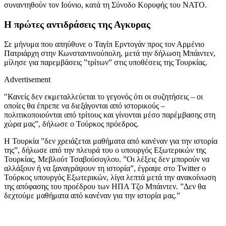
συναντηθούν τον Ιούνιο, κατά τη Σύνοδο Κορυφής του ΝΑΤΟ.
Η πρώτες αντιδράσεις της Αγκυρας
Σε μήνυμα που απηύθυνε ο Ταγίπ Ερντογάν προς τον Αρμένιο
Πατριάρχη στην Κωνσταντινούπολη, μετά την δήλωση Μπάιντεν,
μίλησε για παρεμβάσεις ”τρίτων” στις υποθέσεις της Τουρκίας.
Advertisement
″Κανείς δεν εκμεταλλεύεται το γεγονός ότι οι συζητήσεις – οι
οποίες θα έπρεπε να διεξάγονται από ιστορικούς –
πολιτικοποιούνται από τρίτους και γίνονται μέσο παρέμβασης στη
χώρα μας”, δήλωσε ο Τούρκος πρόεδρος.
Η Τουρκία ”δεν χρειάζεται μαθήματα από κανέναν για την ιστορία
της”, δήλωσε από την πλευρά του ο υπουργός Εξωτερικών της
Τουρκίας, Μεβλούτ Τσαβούσογλου. ”Οι λέξεις δεν μπορούν να
αλλάξουν ή να ξαναγράψουν τη ιστορία”, έγραψε στο Twitter ο
Τούρκος υπουργός Εξωτερικών, λίγα λεπτά μετά την ανακοίνωση
της απόφασης του προέδρου των ΗΠΑ Τζο Μπάιντεν. ”Δεν θα
δεχτούμε μαθήματα από κανέναν για την ιστορία μας.”