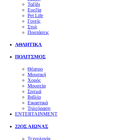
Ταξίδι
Ευεξία
Pet Life
Γονείς
Στυλ
Προτάσεις
ΑΘΛΗΤΙΚΑ
ΠΟΛΙΤΣΜΟΣ
Θέατρο
Μουσική
Χορός
Μουσεία
Σινεμά
Βιβλίο
Εικαστικά
Τηλεόραση
ENTERTAINMENT
22ΟΣ ΑΙΩΝΑΣ
Τεχνολογία