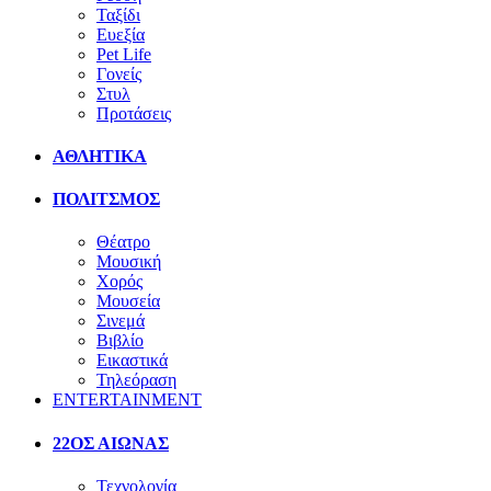
Ταξίδι
Ευεξία
Pet Life
Γονείς
Στυλ
Προτάσεις
ΑΘΛΗΤΙΚΑ
ΠΟΛΙΤΣΜΟΣ
Θέατρο
Μουσική
Χορός
Μουσεία
Σινεμά
Βιβλίο
Εικαστικά
Τηλεόραση
ENTERTAINMENT
22ΟΣ ΑΙΩΝΑΣ
Τεχνολογία