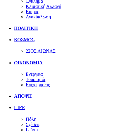
Έγκλημα
Κλιματική Αλλαγή
Καιρός
Ανακύκλωση
ΠΟΛΙΤΙΚΗ
ΚΟΣΜΟΣ
22ΟΣ ΑΙΩΝΑΣ
ΟΙΚΟΝΟΜΙΑ
Ενέργεια
Τουρισμός
Επιχειρήσεις
ΑΠΟΨΗ
LIFE
Πόλη
Σχέσεις
Γεύση