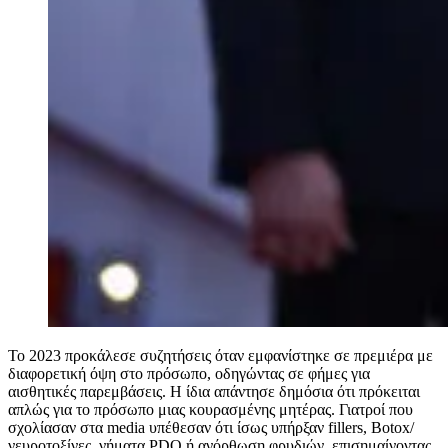
Το 2023 προκάλεσε συζητήσεις όταν εμφανίστηκε σε πρεμιέρα με
διαφορετική όψη στο πρόσωπο, οδηγώντας σε φήμες για
αισθητικές παρεμβάσεις. Η ίδια απάντησε δημόσια ότι πρόκειται
απλώς για το πρόσωπο μιας κουρασμένης μητέρας. Γιατροί που
σχολίασαν στα media υπέθεσαν ότι ίσως υπήρξαν fillers, Botox/
νευροτοξίνες, νήματα PDO ή ανόρθωση φρυδιών, επισημαίνοντας