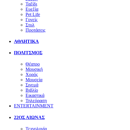
Ταξίδι
Ευεξία
Pet Life
Γονείς
Στυλ
Προτάσεις
ΑΘΛΗΤΙΚΑ
ΠΟΛΙΤΣΜΟΣ
Θέατρο
Μουσική
Χορός
Μουσεία
Σινεμά
Βιβλίο
Εικαστικά
Τηλεόραση
ENTERTAINMENT
22ΟΣ ΑΙΩΝΑΣ
Τεχνολογία