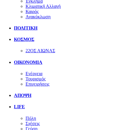
Έγκλημα
Κλιματική Αλλαγή
Καιρός
Ανακύκλωση
ΠΟΛΙΤΙΚΗ
ΚΟΣΜΟΣ
22ΟΣ ΑΙΩΝΑΣ
ΟΙΚΟΝΟΜΙΑ
Ενέργεια
Τουρισμός
Επιχειρήσεις
ΑΠΟΨΗ
LIFE
Πόλη
Σχέσεις
Γεύση