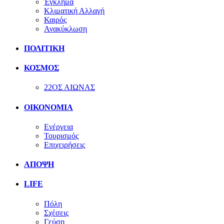
Έγκλημα
Κλιματική Αλλαγή
Καιρός
Ανακύκλωση
ΠΟΛΙΤΙΚΗ
ΚΟΣΜΟΣ
22ΟΣ ΑΙΩΝΑΣ
ΟΙΚΟΝΟΜΙΑ
Ενέργεια
Τουρισμός
Επιχειρήσεις
ΑΠΟΨΗ
LIFE
Πόλη
Σχέσεις
Γεύση