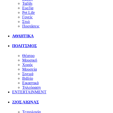
Ταξίδι
Ευεξία
Pet Life
Γονείς
Στυλ
Προτάσεις
ΑΘΛΗΤΙΚΑ
ΠΟΛΙΤΣΜΟΣ
Θέατρο
Μουσική
Χορός
Μουσεία
Σινεμά
Βιβλίο
Εικαστικά
Τηλεόραση
ENTERTAINMENT
22ΟΣ ΑΙΩΝΑΣ
Τεχνολογία