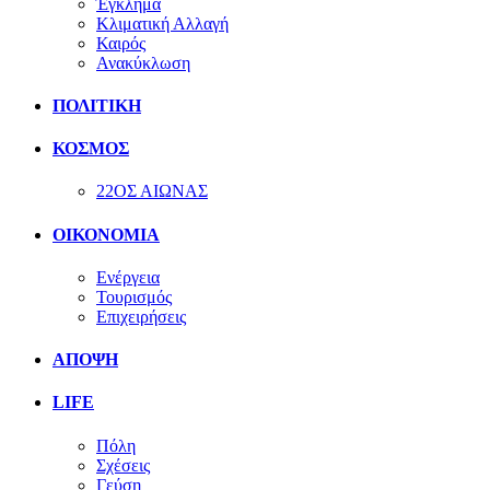
Έγκλημα
Κλιματική Αλλαγή
Καιρός
Ανακύκλωση
ΠΟΛΙΤΙΚΗ
ΚΟΣΜΟΣ
22ΟΣ ΑΙΩΝΑΣ
ΟΙΚΟΝΟΜΙΑ
Ενέργεια
Τουρισμός
Επιχειρήσεις
ΑΠΟΨΗ
LIFE
Πόλη
Σχέσεις
Γεύση