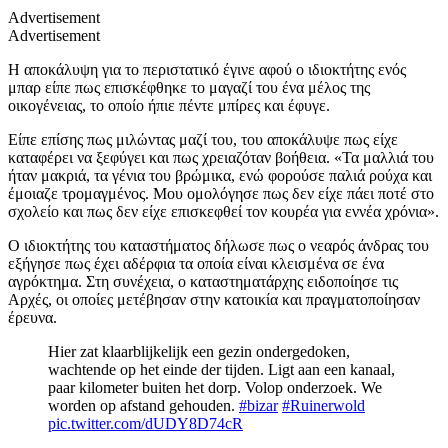
Advertisement
Advertisement
Η αποκάλυψη για το περιστατικό έγινε αφού ο ιδιοκτήτης ενός
μπαρ είπε πως επισκέφθηκε το μαγαζί του ένα μέλος της
οικογένειας, το οποίο ήπιε πέντε μπίρες και έφυγε.
Είπε επίσης πως μιλώντας μαζί του, του αποκάλυψε πως είχε
καταφέρει να ξεφύγει και πως χρειαζόταν βοήθεια. «Τα μαλλιά του
ήταν μακριά, τα γένια του βρώμικα, ενώ φορούσε παλιά ρούχα και
έμοιαζε τρομαγμένος. Μου ομολόγησε πως δεν είχε πάει ποτέ στο
σχολείο και πως δεν είχε επισκεφθεί τον κουρέα για εννέα χρόνια».
Ο ιδιοκτήτης του καταστήματος δήλωσε πως ο νεαρός άνδρας του
εξήγησε πως έχει αδέρφια τα οποία είναι κλεισμένα σε ένα
αγρόκτημα. Στη συνέχεια, ο καταστηματάρχης ειδοποίησε τις
Αρχές, οι οποίες μετέβησαν στην κατοικία και πραγματοποίησαν
έρευνα.
Hier zat klaarblijkelijk een gezin ondergedoken,
wachtende op het einde der tijden. Ligt aan een kanaal,
paar kilometer buiten het dorp. Volop onderzoek. We
worden op afstand gehouden.
#bizar
#Ruinerwold
pic.twitter.com/dUDY8D74cR