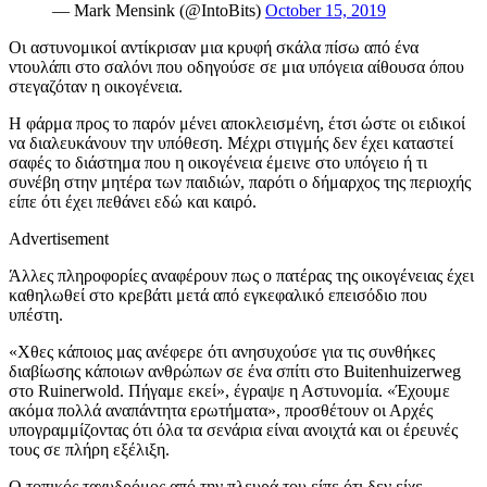
— Mark Mensink (@IntoBits)
October 15, 2019
Οι αστυνομικοί αντίκρισαν
μια κρυφή σκάλα πίσω από ένα
ντουλάπι στο σαλόνι που οδηγούσε σε μια υπόγεια αίθουσα όπου
στεγαζόταν η οικογένεια.
Η φάρμα προς το παρόν μένει αποκλεισμένη, έτσι ώστε οι ειδικοί
να διαλευκάνουν την υπόθεση. Μέχρι στιγμής δεν έχει καταστεί
σαφές το διάστημα που η οικογένεια έμεινε στο υπόγειο ή τι
συνέβη στην μητέρα των παιδιών, παρότι ο δήμαρχος της περιοχής
είπε ότι έχει πεθάνει εδώ και καιρό.
Advertisement
Άλλες πληροφορίες αναφέρουν πως ο πατέρας της οικογένειας έχει
καθηλωθεί στο κρεβάτι μετά από εγκεφαλικό επεισόδιο που
υπέστη.
«Χθες κάποιος μας ανέφερε ότι ανησυχούσε για τις συνθήκες
διαβίωσης κάποιων ανθρώπων σε ένα σπίτι στο Buitenhuizerweg
στο Ruinerwold. Πήγαμε εκεί», έγραψε η Αστυνομία. «Έχουμε
ακόμα πολλά αναπάντητα ερωτήματα», προσθέτουν οι Αρχές
υπογραμμίζοντας ότι όλα τα σενάρια είναι ανοιχτά και οι έρευνές
τους σε πλήρη εξέλιξη.
Ο τοπικός ταχυδρόμος από την πλευρά του είπε ότι δεν είχε