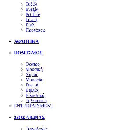
Ταξίδι
Ευεξία
Pet Life
Γονείς
Στυλ
Προτάσεις
ΑΘΛΗΤΙΚΑ
ΠΟΛΙΤΣΜΟΣ
Θέατρο
Μουσική
Χορός
Μουσεία
Σινεμά
Βιβλίο
Εικαστικά
Τηλεόραση
ENTERTAINMENT
22ΟΣ ΑΙΩΝΑΣ
Τεχνολογία