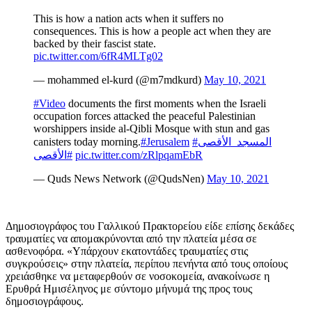
This is how a nation acts when it suffers no
consequences. This is how a people act when they are
backed by their fascist state.
pic.twitter.com/6fR4MLTg02
— mohammed el-kurd (@m7mdkurd)
May 10, 2021
#Video
documents the first moments when the Israeli
occupation forces attacked the peaceful Palestinian
worshippers inside al-Qibli Mosque with stun and gas
canisters today morning.
#Jerusalem
#المسجد_الأقصى
#الأقصى
pic.twitter.com/zRlpqamEbR
— Quds News Network (@QudsNen)
May 10, 2021
Δημοσιογράφος του Γαλλικού Πρακτορείου είδε επίσης δεκάδες
τραυματίες να απομακρύνονται από την πλατεία μέσα σε
ασθενοφόρα. «Υπάρχουν εκατοντάδες τραυματίες στις
συγκρούσεις» στην πλατεία, περίπου πενήντα από τους οποίους
χρειάσθηκε να μεταφερθούν σε νοσοκομεία, ανακοίνωσε η
Ερυθρά Ημισέληνος με σύντομο μήνυμά της προς τους
δημοσιογράφους.