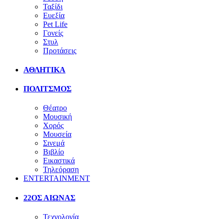
Ταξίδι
Ευεξία
Pet Life
Γονείς
Στυλ
Προτάσεις
ΑΘΛΗΤΙΚΑ
ΠΟΛΙΤΣΜΟΣ
Θέατρο
Μουσική
Χορός
Μουσεία
Σινεμά
Βιβλίο
Εικαστικά
Τηλεόραση
ENTERTAINMENT
22ΟΣ ΑΙΩΝΑΣ
Τεχνολογία