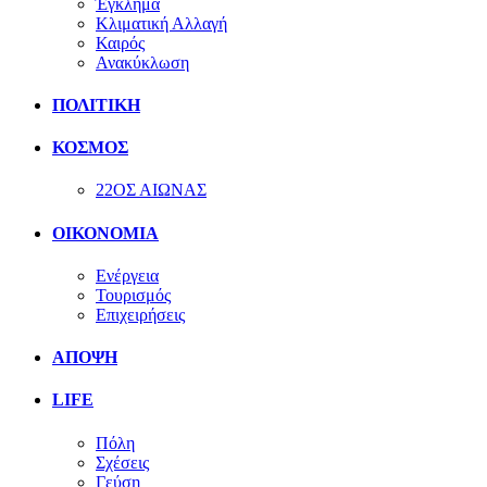
Έγκλημα
Κλιματική Αλλαγή
Καιρός
Ανακύκλωση
ΠΟΛΙΤΙΚΗ
ΚΟΣΜΟΣ
22ΟΣ ΑΙΩΝΑΣ
ΟΙΚΟΝΟΜΙΑ
Ενέργεια
Τουρισμός
Επιχειρήσεις
ΑΠΟΨΗ
LIFE
Πόλη
Σχέσεις
Γεύση