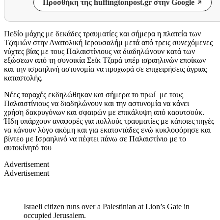
Προσθήκη της huffingtonpost.gr στην Google
Πεδίο μάχης με δεκάδες τραυματίες και σήμερα η πλατεία των
Τζαμιών στην Ανατολική Ιερουσαλήμ μετά από τρεις συνεχόμενες
νύχτες βίας με τους Παλαιστίνιους να διαδηλώνουν κατά των
εξώσεων από τη συνοικία Σεϊκ Τζαρά υπέρ ισραηλινών εποίκων
και την ισραηλινή αστυνομία να προχωρά σε επιχειρήσεις άγριας
καταστολής.
Νέες ταραχές εκδηλώθηκαν και σήμερα το πρωί με τους
Παλαιστίνιους να διαδηλώνουν και την αστυνομία να κάνει
χρήση δακρυγόνων και σφαιρών με επικάλυψη από καουτσούκ.
Ήδη υπάρχουν αναφορές για πολλούς τραυματίες με κάποιες πηγές
να κάνουν λόγο ακόμη και για εκατοντάδες ενώ κυκλοφόρησε και
βίντεο με Ισραηλινό να πέφτει πάνω σε Παλαιστίνιο με το
αυτοκίνητό του
Advertisement
Advertisement
Israeli citizen runs over a Palestinian at Lion’s Gate in
occupied Jerusalem.