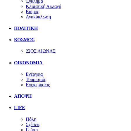
Έγκλημα
Κλιματική Αλλαγή
Καιρός
Ανακύκλωση
ΠΟΛΙΤΙΚΗ
ΚΟΣΜΟΣ
22ΟΣ ΑΙΩΝΑΣ
ΟΙΚΟΝΟΜΙΑ
Ενέργεια
Τουρισμός
Επιχειρήσεις
ΑΠΟΨΗ
LIFE
Πόλη
Σχέσεις
Γεύση