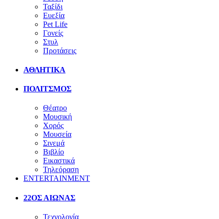
Ταξίδι
Ευεξία
Pet Life
Γονείς
Στυλ
Προτάσεις
ΑΘΛΗΤΙΚΑ
ΠΟΛΙΤΣΜΟΣ
Θέατρο
Μουσική
Χορός
Μουσεία
Σινεμά
Βιβλίο
Εικαστικά
Τηλεόραση
ENTERTAINMENT
22ΟΣ ΑΙΩΝΑΣ
Τεχνολογία