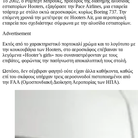
Το 2002, ο Ρόμπερτ Μπρούκς, πρόεδρος της διάσημης αλυσίδας
εστιατορίων Hooters, εξαγόρασε την Pace Airlines, μια εταιρεία
τσάρτερ με στόλο οκτώ αεροσκαφών, κυρίως Boeing 737. Την
επόμενη χρονιά την μετέτρεψε σε Hooters Air, μια αεροπορική
εταιρεία που σχεδιάστηκε σύμφωνα με την αλυσίδα εστιατορίων.
Advertisement
Εκτός από το χαρακτηριστικό πορτοκαλί χρώμα και το λογότυπο με
την κουκουβάγια των Hooters, στο αεροσκάφος επέβαιναν τα
λεγόμενα «Hooter’s girls» που συναναστρέφονταν με τους
επιβάτες, φορώντας την πασίγνωστη αποκαλυπτική τους στολή.
Ωστόσο, δεν σέρβιραν φαγητό ούτε είχαν άλλα καθήκοντα, καθώς
επί του σκάφους υπήρχαν τρεις αεροσυνοδοί πιστοποιημένοι από
την FAA (Ομοσπονδιακή Διοίκηση Αεροπορίας των ΗΠΑ).