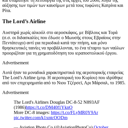
και σταμάτησε τη λειτουργία της στις αρχές του 2006, λόγω της
αύξησης των τιμών των καυσίμων μετά τους τυφώνες Κατρίνα και
Ρίτα.
The Lord’s Airline
Αυστηρά χωρίς αλκοόλ στο αεροσκάφος, με Βίβλους και Τορά
(σ.σ. οι διδασκαλίες που έδωσε ο Μωυσής στους Εβραίους στην
Πεντάτευχο) αντί για περιοδικά κατά την πτήση, και μόνο
θρησκευτικές ταινίες να προβάλλονται, το ένα τέταρτο των ναύλων
προοριζόταν για τη χρηματοδότηση του ιεραποστολικού έργου.
Advertisement
Αυτά ήταν τα μοναδικά χαρακτηριστικά της αεροπορικής εταιρείας
The Lord’s Airline (μτφ. Η αεροπορική του Κυρίου) που ιδρύθηκε
από τον επιχειρηματία από το Νιου Τζέρσεϊ, Αρι Μάρσαλ, το 1985.
Advertisement
The Lord's Airlines Douglas DC-8-52 N893AF
(1986)
https://t.co/DM40f1YknO
More DC-8 images:
https://t.co/FLyMR0Y9Ar
pic.twitter.com/k1xntcOODm
— Aviation Photo Co (@AviationPhotoCo)
October