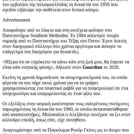
του εμβολίου της πολιομυελίτιδας τη δεκαετία του 1950 που
σχεδόν εξάλειψε την ασθένεια στον δυτικό κόσμο.
Advertisement
Αποφοίτησε από το λύκειο και στη συνέχεια φοίτησε στο
Πανεπιστήμιο Southern Methodist. Το 1984 απέκτησε πτυχίο
νομικής από το Πανεπιστήμιο του Τέξας στο Όστιν. Έγινε δεκτός
στον δικηγορικό σύλλογο δύο χρόνια αργότερα και άσκησε το
επάγγελμα του δικηγόρου για δεκαετίες.
«Ήξερα ότι αν επρόκειτο να κάνω κάτι στη ζωή μου, θα έπρεπε να
είναι κάτι νοητικής φύσης», δήλωσε στον
Guardian
το 2020.
Εκείνη τη χρονιά δημοσίευσε τα απομνημονεύματά του, τα οποία
φέρεται να του πήρε οκτώ χρόνια για να τα γράψει
χρησιμοποιώντας ένα πλαστικό ραβδί για να πληκτρολογεί σε ένα
πληκτρολόγιο και υπαγορεύοντας σε έναν φίλο του.
Οι εξελίξεις στην ιατρική κατέστησαν τους σιδερένιους πνεύμονες
παρωχημένους τη δεκαετία του 1960, οι οποίοι αντικαταστάθηκαν
από αναπνευστήρες. Μολαταύτα ο Αλεξάντερ συνέχισε να ζει στον
κύλινδρο επειδή, όπως είπε, είχε συνηθίσει.
Αναγνωρίστηκε από τα Παγκόσμια Ρεκόρ Γκίνες ως το άτομο που