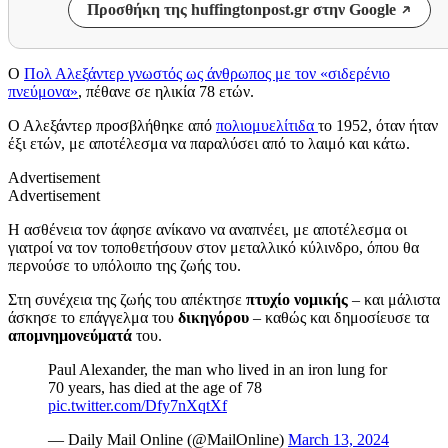
Προσθήκη της huffingtonpost.gr στην Google
Ο
Πολ Αλεξάντερ γνωστός ως άνθρωπος με τον «σιδερένιο
πνεύμονα»
, πέθανε σε ηλικία 78 ετών.
Ο Αλεξάντερ προσβλήθηκε από
πολιομυελίτιδα
το 1952, όταν ήταν
έξι ετών, με αποτέλεσμα να παραλύσει από το λαιμό και κάτω.
Advertisement
Advertisement
Η ασθένεια τον άφησε ανίκανο να αναπνέει, με αποτέλεσμα οι
γιατροί να τον τοποθετήσουν στον μεταλλικό κύλινδρο, όπου θα
περνούσε το υπόλοιπο της ζωής του.
Στη συνέχεια της ζωής του απέκτησε
πτυχίο νομικής
– και μάλιστα
άσκησε το επάγγελμα του
δικηγόρου
– καθώς και δημοσίευσε τα
απομνημονεύματά
του.
Paul Alexander, the man who lived in an iron lung for
70 years, has died at the age of 78
pic.twitter.com/Dfy7nXqtXf
— Daily Mail Online (@MailOnline)
March 13, 2024