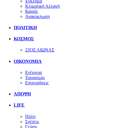
Έγκλημα
Κλιματική Αλλαγή
Καιρός
Ανακύκλωση
ΠΟΛΙΤΙΚΗ
ΚΟΣΜΟΣ
22ΟΣ ΑΙΩΝΑΣ
ΟΙΚΟΝΟΜΙΑ
Ενέργεια
Τουρισμός
Επιχειρήσεις
ΑΠΟΨΗ
LIFE
Πόλη
Σχέσεις
Γεύση