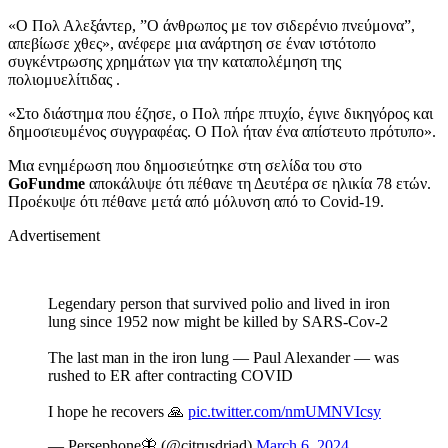
«Ο Πολ Αλεξάντερ, ”Ο άνθρωπος με τον σιδερένιο πνεύμονα”,
απεβίωσε χθες», ανέφερε μια ανάρτηση σε έναν ιστότοπο
συγκέντρωσης χρημάτων για την καταπολέμηση της
πολιομυελίτιδας .
«Στο διάστημα που έζησε, ο Πολ πήρε πτυχίο, έγινε δικηγόρος και
δημοσιευμένος συγγραφέας. Ο Πολ ήταν ένα απίστευτο πρότυπο».
Μια ενημέρωση που δημοσιεύτηκε στη σελίδα του στο
GoFundme
αποκάλυψε ότι πέθανε τη Δευτέρα σε ηλικία 78 ετών.
Προέκυψε ότι πέθανε μετά από μόλυνση από το Covid-19.
Advertisement
Legendary person that survived polio and lived in iron
lung since 1952 now might be killed by SARS-Cov-2
The last man in the iron lung — Paul Alexander — was
rushed to ER after contracting COVID
I hope he recovers 🙏
pic.twitter.com/nmUMNVIcsy
— Persephone🦋 (@citrusdriad)
March 6, 2024