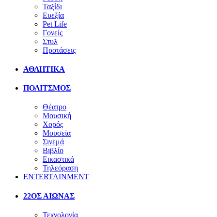
Ταξίδι
Ευεξία
Pet Life
Γονείς
Στυλ
Προτάσεις
ΑΘΛΗΤΙΚΑ
ΠΟΛΙΤΣΜΟΣ
Θέατρο
Μουσική
Χορός
Μουσεία
Σινεμά
Βιβλίο
Εικαστικά
Τηλεόραση
ENTERTAINMENT
22ΟΣ ΑΙΩΝΑΣ
Τεχνολογία