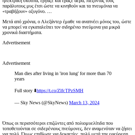
ηλεκτρική σκούπα, έβγαζε και έβαζε αέρα, πιέζοντας τους
παράλυτους μυς έτσι ώστε να κινηθούν και τα πνευμόνια να
«τραβήξουν» οξυγόνο. …
Μετά από χρόνια, ο Αλεξάντερ έμαθε να αναπνέει μόνος του, ώστε
να μπορεί να εγκαταλείπει τον σιδηρένιο πνεύμονα για μικρά
χρονικά διαστήματα.
Advertisement
Advertisement
Man dies after living in 'iron lung' for more than 70
years
Full story ⬇️
https://t.co/ZlfcTPzSMH
— Sky News (@SkyNews)
March 13, 2024
Όπως οι περισσότεροι επιζώντες από πολιομυελίτιδα που
τοποθετούνται σε σιδερένιους πνεύμονες, δεν αναμενόταν να ζήσει
για πολύ. Όμως επιβίωσε για δεκαετίες, πολύ μετά την εφεύρεση