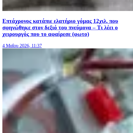
Επτάχρονος κατάπιε ελατήριο γόμας 12χιλ. που
σφηνώθηκε στον δεξιό του πνεύμονα – Τι λέει ο
χειρουργός που το αφαίρεσε (φωτο)
4 Μαΐου 2026, 11:37