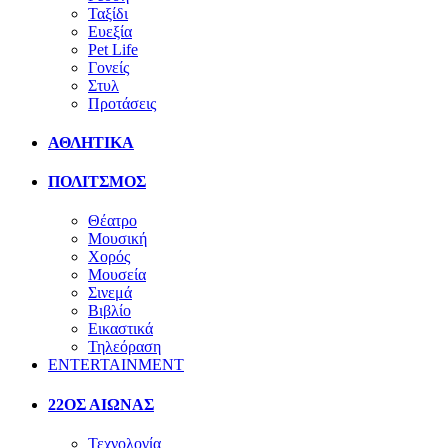
Ταξίδι
Ευεξία
Pet Life
Γονείς
Στυλ
Προτάσεις
ΑΘΛΗΤΙΚΑ
ΠΟΛΙΤΣΜΟΣ
Θέατρο
Μουσική
Χορός
Μουσεία
Σινεμά
Βιβλίο
Εικαστικά
Τηλεόραση
ENTERTAINMENT
22ΟΣ ΑΙΩΝΑΣ
Τεχνολογία