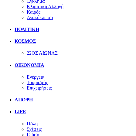
Έγκλημα
Κλιματική Αλλαγή
Καιρός
Ανακύκλωση
ΠΟΛΙΤΙΚΗ
ΚΟΣΜΟΣ
22ΟΣ ΑΙΩΝΑΣ
ΟΙΚΟΝΟΜΙΑ
Ενέργεια
Τουρισμός
Επιχειρήσεις
ΑΠΟΨΗ
LIFE
Πόλη
Σχέσεις
Γεύση