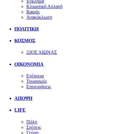
Έγκλημα
Κλιματική Αλλαγή
Καιρός
Ανακύκλωση
ΠΟΛΙΤΙΚΗ
ΚΟΣΜΟΣ
22ΟΣ ΑΙΩΝΑΣ
ΟΙΚΟΝΟΜΙΑ
Ενέργεια
Τουρισμός
Επιχειρήσεις
ΑΠΟΨΗ
LIFE
Πόλη
Σχέσεις
Γεύση