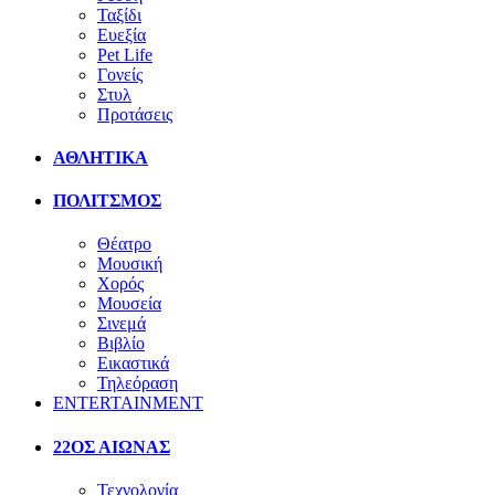
Ταξίδι
Ευεξία
Pet Life
Γονείς
Στυλ
Προτάσεις
ΑΘΛΗΤΙΚΑ
ΠΟΛΙΤΣΜΟΣ
Θέατρο
Μουσική
Χορός
Μουσεία
Σινεμά
Βιβλίο
Εικαστικά
Τηλεόραση
ENTERTAINMENT
22ΟΣ ΑΙΩΝΑΣ
Τεχνολογία