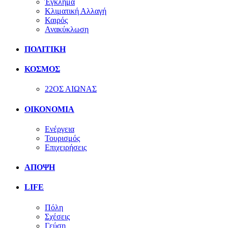
Έγκλημα
Κλιματική Αλλαγή
Καιρός
Ανακύκλωση
ΠΟΛΙΤΙΚΗ
ΚΟΣΜΟΣ
22ΟΣ ΑΙΩΝΑΣ
ΟΙΚΟΝΟΜΙΑ
Ενέργεια
Τουρισμός
Επιχειρήσεις
ΑΠΟΨΗ
LIFE
Πόλη
Σχέσεις
Γεύση