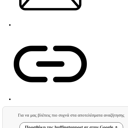
Για να μας βλέπεις πιο συχνά στα αποτελέσματα αναζήτησης
Προσθήκη της huffingtonpost.gr στην Google