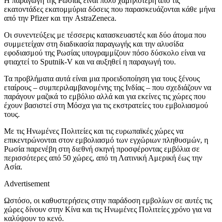
Η παραγωγή της Ρωσίας είναι πολύ χαμηλότερη από τις
εκατοντάδες εκατομμύρια δόσεις που παρασκευάζονται κάθε μήνα
από την Pfizer και την AstraZeneca.
Οι συνεντεύξεις με τέσσερις κατασκευαστές και δύο άτομα που
συμμετείχαν στη διαδικασία παραγωγής και την αλυσίδα
εφοδιασμού της Ρωσίας υπογραμμίζουν πόσο δύσκολο είναι να
φτιαχτεί το Sputnik-V και να αυξηθεί η παραγωγή του.
Τα προβλήματα αυτά είναι μια προειδοποίηση για τους ξένους
εταίρους – συμπεριλαμβανομένης της Ινδίας – που σχεδιάζουν να
παράγουν μαζικά το εμβόλιο αλλά και για εκείνες τις χώρες που
έχουν βασιστεί στη Μόσχα για τις εκστρατείες του εμβολιασμού
τους.
Με τις Ηνωμένες Πολιτείες και τις ευρωπαϊκές χώρες να
επικεντρώνονται στον εμβολιασμό των εγχώριων πληθυσμών, η
Ρωσία παρενέβη στη διεθνή σκηνή προσφέροντας εμβόλια σε
περισσότερες από 50 χώρες, από τη Λατινική Αμερική έως την
Ασία.
Advertisement
Ωστόσο, οι καθυστερήσεις στην παράδοση εμβολίων σε αυτές τις
χώρες δίνουν στην Κίνα και τις Ηνωμένες Πολιτείες χρόνο για να
καλύψουν το κενό.