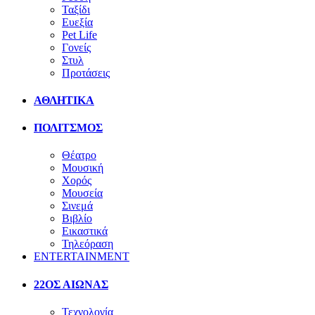
Ταξίδι
Ευεξία
Pet Life
Γονείς
Στυλ
Προτάσεις
ΑΘΛΗΤΙΚΑ
ΠΟΛΙΤΣΜΟΣ
Θέατρο
Μουσική
Χορός
Μουσεία
Σινεμά
Βιβλίο
Εικαστικά
Τηλεόραση
ENTERTAINMENT
22ΟΣ ΑΙΩΝΑΣ
Τεχνολογία