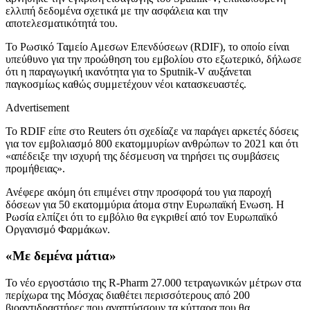
ελλιπή δεδομένα σχετικά με την ασφάλεια και την
αποτελεσματικότητά του.
Το Ρωσικό Ταμείο Αμεσων Επενδύσεων (RDIF), το οποίο είναι
υπεύθυνο για την προώθηση του εμβολίου στο εξωτερικό, δήλωσε
ότι η παραγωγική ικανότητα για το Sputnik-V αυξάνεται
παγκοσμίως καθώς συμμετέχουν νέοι κατασκευαστές.
Advertisement
Το RDIF είπε στο Reuters ότι σχεδίαζε να παράγει αρκετές δόσεις
για τον εμβολιασμό 800 εκατομμυρίων ανθρώπων το 2021 και ότι
«απέδειξε την ισχυρή της δέσμευση να τηρήσει τις συμβάσεις
προμήθειας».
Ανέφερε ακόμη ότι επιμένει στην προσφορά του για παροχή
δόσεων για 50 εκατομμύρια άτομα στην Ευρωπαϊκή Ενωση. Η
Ρωσία ελπίζει ότι το εμβόλιο θα εγκριθεί από τον Ευρωπαϊκό
Οργανισμό Φαρμάκων.
«Με δεμένα μάτια»
Το νέο εργοστάσιο της R-Pharm 27.000 τετραγωνικών μέτρων στα
περίχωρα της Μόσχας διαθέτει περισσότερους από 200
βιοαντιδραστήρες που αναπτύσσουν τα κύτταρα που θα