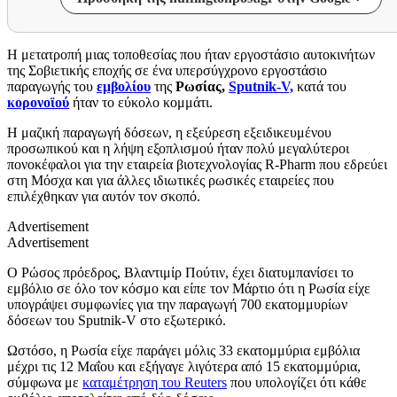
Η μετατροπή μιας τοποθεσίας που ήταν εργοστάσιο αυτοκινήτων
της Σοβιετικής εποχής σε ένα υπερσύγχρονο εργοστάσιο
παραγωγής του
εμβολίου
της
Ρωσίας,
Sputnik-V,
κατά του
κορονοϊού
ήταν το εύκολο κομμάτι.
Η μαζική παραγωγή δόσεων, η εξεύρεση εξειδικευμένου
προσωπικού και η λήψη εξοπλισμού ήταν πολύ μεγαλύτεροι
πονοκέφαλοι για την εταιρεία βιοτεχνολογίας R-Pharm που εδρεύει
στη Μόσχα και για άλλες ιδιωτικές ρωσικές εταιρείες που
επιλέχθηκαν για αυτόν τον σκοπό.
Advertisement
Advertisement
Ο Ρώσος πρόεδρος, Βλαντιμίρ Πούτιν, έχει διατυμπανίσει το
εμβόλιο σε όλο τον κόσμο και είπε τον Μάρτιο ότι η Ρωσία είχε
υπογράψει συμφωνίες για την παραγωγή 700 εκατομμυρίων
δόσεων του Sputnik-V στο εξωτερικό.
Ωστόσο, η Ρωσία είχε παράγει μόλις 33 εκατομμύρια εμβόλια
μέχρι τις 12 Μαΐου και εξήγαγε λιγότερα από 15 εκατομμύρια,
σύμφωνα με
καταμέτρηση του Reuters
που υπολογίζει ότι κάθε