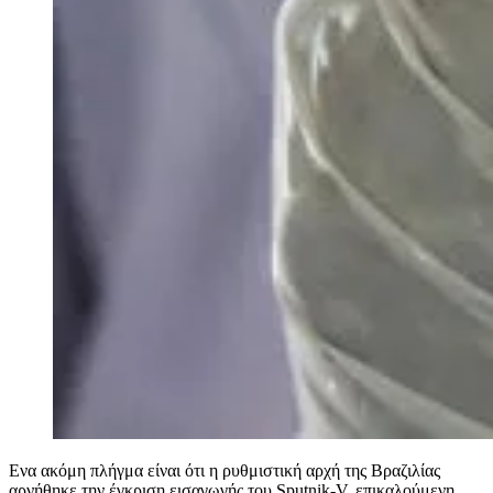
Ενα ακόμη πλήγμα είναι ότι η ρυθμιστική αρχή της Βραζιλίας
αρνήθηκε την έγκριση εισαγωγής του Sputnik-V, επικαλούμενη