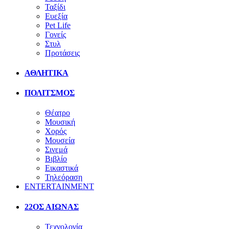
Ταξίδι
Ευεξία
Pet Life
Γονείς
Στυλ
Προτάσεις
ΑΘΛΗΤΙΚΑ
ΠΟΛΙΤΣΜΟΣ
Θέατρο
Μουσική
Χορός
Μουσεία
Σινεμά
Βιβλίο
Εικαστικά
Τηλεόραση
ENTERTAINMENT
22ΟΣ ΑΙΩΝΑΣ
Τεχνολογία