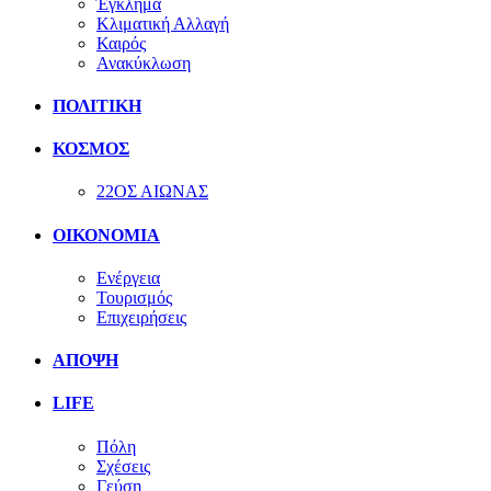
Έγκλημα
Κλιματική Αλλαγή
Καιρός
Ανακύκλωση
ΠΟΛΙΤΙΚΗ
ΚΟΣΜΟΣ
22ΟΣ ΑΙΩΝΑΣ
ΟΙΚΟΝΟΜΙΑ
Ενέργεια
Τουρισμός
Επιχειρήσεις
ΑΠΟΨΗ
LIFE
Πόλη
Σχέσεις
Γεύση